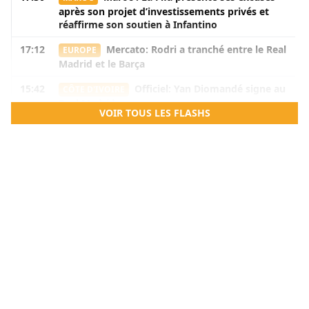
après son projet d’investissements privés et
réaffirme son soutien à Infantino
17:12
Mercato: Rodri a tranché entre le Real
EUROPE
Madrid et le Barça
15:42
Officiel: Yan Diomandé signe au
CÔTE D'IVOIRE
Real Madrid
VOIR TOUS LES FLASHS
11:54
«Gianni Infantino se prend pour
MONDE
Jésus», Alan Brazil demande la démission du
président de la FIFA
10:16
Mercato: Chelsea prépare un vaste
EUROPE
dégraissage, onze joueurs poussés vers la
sortie
09:49
FIFA: Gianni Infantino, des excuses
MONDE
mais pas de démission