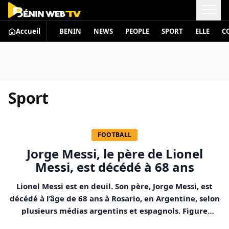
Accueil
BENIN
NEWS
PEOPLE
SPORT
ELLE
C
Sport
FOOTBALL
Jorge Messi, le père de Lionel
Messi, est décédé à 68 ans
Lionel Messi est en deuil. Son père, Jorge Messi, est
décédé à l’âge de 68 ans à Rosario, en Argentine, selon
plusieurs médias argentins et espagnols. Figure
centrale de la carrière du huituple Ballon d’Or, il avait