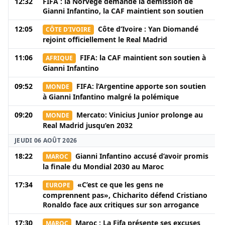
12:32
FIFA : la Norvège demande la démission de
Gianni Infantino, la CAF maintient son soutien
12:05
Côte d’Ivoire : Yan Diomandé
CÔTE D'IVOIRE
rejoint officiellement le Real Madrid
11:06
FIFA: la CAF maintient son soutien à
AFRIQUE
Gianni Infantino
09:52
FIFA: l’Argentine apporte son soutien
MONDE
à Gianni Infantino malgré la polémique
09:20
Mercato: Vinicius Junior prolonge au
MONDE
Real Madrid jusqu’en 2032
JEUDI 06 AOÛT 2026
18:22
Gianni Infantino accusé d’avoir promis
MAROC
la finale du Mondial 2030 au Maroc
17:34
«C’est ce que les gens ne
EUROPE
comprennent pas», Chicharito défend Cristiano
Ronaldo face aux critiques sur son arrogance
17:30
Maroc : La Fifa présente ses excuses
MAROC