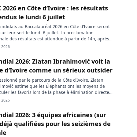
 2026 en Côte d’Ivoire : les résultats
endus le lundi 6 juillet
andidats au Baccalauréat 2026 en Côte d’Ivoire seront
 sur leur sort le lundi 6 juillet. La proclamation
nale des résultats est attendue à partir de 14h, après
ession qui a mobilisé plus de 329 000 candidats sur
n 2026
emble du territoire. L’attente entre dans sa dernière
 droite pour les candidats au BAC […]
dial 2026: Zlatan Ibrahimović voit la
e d’Ivoire comme un sérieux outsider
ssionné par le parcours de la Côte d’Ivoire, Zlatan
imović estime que les Éléphants ont les moyens de
uler les favoris lors de la phase à élimination directe
 Coupe du monde 2026. L’ancien international suédois
n 2026
dère la sélection ivoirienne comme l’une des équipes à
iller de près. L’ancienne gloire du football suédois
dial 2026: 3 équipes africaines (sur
n […]
 déjà qualifiées pour les seizièmes de
ale