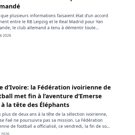
omandé
 que plusieurs informations faisaient état d’un accord
ent entre le RB Leipzig et le Real Madrid pour Yan
nde, le club allemand a tenu à démentir toute
usion définitive des négociations. Le dossier de
ût 2026
ernational ivoirien reste ouvert, mais aucune avancée
re n’aurait encore été enregistrée. Le feuilleton Yan
nde continue d’alimenter les rumeurs […]
e d’Ivoire: la Fédération ivoirienne de
tball met fin à l’aventure d’Emerse
 à la tête des Éléphants
 plus de deux ans à la tête de la sélection ivoirienne,
e Faé ne poursuivra pas sa mission. La Fédération
ienne de football a officialisé, ce vendredi, la fin de son
at, saluant le travail accompli par le technicien
l. 2026