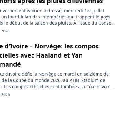
morts après les pluies diluviennes
uvernement ivoirien a dressé, mercredi 1er juillet
 un lourd bilan des intempéries qui frappent le pays
s le début de la saison des pluies. À l’issue du Conseil
inistres tenu à Abidjan, le porte-parole du
l. 2026
rnement, Amadou Coulibaly, a annoncé 59 décès liés
luies diluviennes et aux inondations. Ce bilan
e d’Ivoire – Norvège: les compos
vient […]
icielles avec Haaland et Yan
omandé
te d’Ivoire défie la Norvège ce mardi en seizième de
e de la Coupe du monde 2026, au AT&T Stadium de
s. Les compos officielles sont tombées La Côte d’Ivoire
 la Norvège, ce mardi au AT&T Stadium de Dallas, dans
n 2026
dre des seizièmes de finale de la Coupe du monde
 Le […]