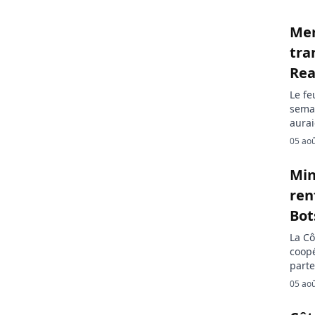
Mer
tra
Rea
Le fe
semai
aurai
l’int
05 ao
plus 
semb
Min
[…]
ren
Bo
La Cô
coopé
parte
matiè
05 ao
déve
local