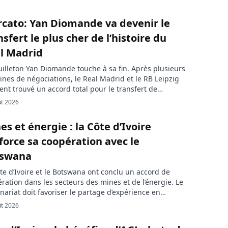
cato: Yan Diomande va devenir le
nsfert le plus cher de l’histoire du
l Madrid
uilleton Yan Diomande touche à sa fin. Après plusieurs
nes de négociations, le Real Madrid et le RB Leipzig
ent trouvé un accord total pour le transfert de
ernational ivoirien, qui s’apprête à devenir le joueur le
ût 2026
cher de l’histoire du club madrilène. Le dénouement
le désormais imminent. L’arrivée de Yan Diomande au
es et énergie : la Côte d’Ivoire
force sa coopération avec le
tswana
te d’Ivoire et le Botswana ont conclu un accord de
ration dans les secteurs des mines et de l’énergie. Le
nariat doit favoriser le partage d’expérience en
re de gouvernance des ressources naturelles, de
ût 2026
loppement des compétences et de transformation
e des minerais. La Côte d’Ivoire veut s’appuyer sur