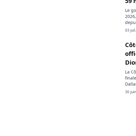
59 
Le go
2026,
depui
des m
03 jui
gouve
aux p
Côt
inter
off
Di
La Cô
final
Dalla
défie
30 jui
le ca
2026.