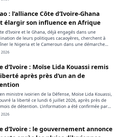
ais d’origine ivoirienne, notamment la qualification des
ants pour la Coupe du monde 2026. La […]
ao : l’alliance Côte d’Ivoire-Ghana
t élargir son influence en Afrique
te d’Ivoire et le Ghana, déjà engagés dans une
ination de leurs politiques cacaoyères, cherchent à
îner le Nigeria et le Cameroun dans une démarche
ne. L’enjeu : mieux défendre les revenus des
l. 2026
cteurs africains face aux soubresauts du marché
al. Le cacao africain revient au centre d’une bataille
e d’Ivoire : Moïse Lida Kouassi remis
omique. Un sommet consacré à […]
liberté après près d’un an de
ention
ien ministre ivoirien de la Défense, Moïse Lida Kouassi,
ouvré la liberté ce lundi 6 juillet 2026, après près de
mois de détention. L’information a été confirmée par
ource proche du Parti des peuples africains-Côte
l. 2026
ire (PPA-CI), la formation politique dirigée par l’ancien
de l’État Laurent Gbagbo. Les conditions exactes de […]
e d’Ivoire : le gouvernement annonce