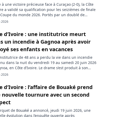
 à une victoire précieuse face à Curaçao (2-0), la Côte
ire a validé sa qualification pour les seizièmes de finale
 Coupe du monde 2026. Portés par un doublé de
as Pépé, les Éléphants terminent deuxièmes de leur
n 2026
e et rejoignent notamment le Maroc et l’Afrique du
u tour suivant. La Côte […]
e d’Ivoire : une institutrice meurt
s un incendie à Gagnoa après avoir
oyé ses enfants en vacances
nstitutrice de 48 ans a perdu la vie dans un incendie
nu dans la nuit du vendredi 19 au samedi 20 juin 2026
noa, en Côte d’Ivoire. Le drame s’est produit à son
ile, situé au quartier Barouhio. Selon les informations
n 2026
rtées par la presse ivoirienne, la victime avait envoyé
nfants en […]
e d’Ivoire : l’affaire de Bouaké prend
 nouvelle tournure avec un second
pect
rquet de Bouaké a annoncé, jeudi 19 juin 2026, une
lle évolution dans l’enquête ouverte après