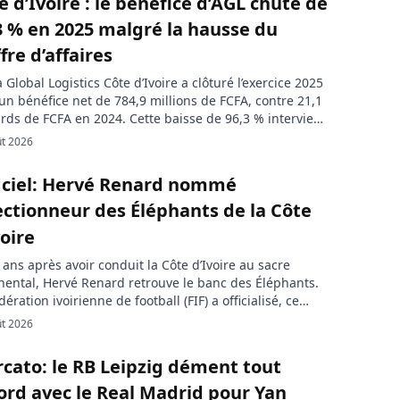
e d’Ivoire : le bénéfice d’AGL chute de
érience du Botswana pour accélérer […]
3 % en 2025 malgré la hausse du
fre d’affaires
a Global Logistics Côte d’Ivoire a clôturé l’exercice 2025
un bénéfice net de 784,9 millions de FCFA, contre 21,1
ards de FCFA en 2024. Cette baisse de 96,3 % intervient
é une progression de 7,4 % du chiffre d’affaires.
ût 2026
a Global Logistics Côte d’Ivoire a enregistré une forte
action de sa rentabilité en 2025. […]
iciel: Hervé Renard nommé
ectionneur des Éléphants de la Côte
voire
ans après avoir conduit la Côte d’Ivoire au sacre
nental, Hervé Renard retrouve le banc des Éléphants.
dération ivoirienne de football (FIF) a officialisé, ce
, la nomination du technicien français au poste de
ût 2026
tionneur de l’équipe nationale A, avec pour mission de
uivre la dynamique de performance du football
cato: le RB Leipzig dément tout
ien. La Côte […]
ord avec le Real Madrid pour Yan