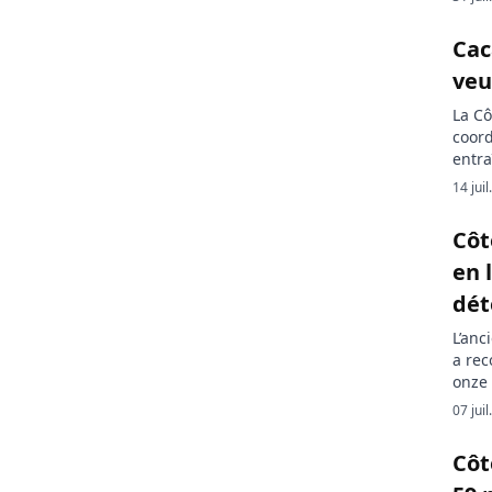
franç
Éléph
Cac
veu
La Cô
coord
entra
commu
14 jui
produ
mondi
Côt
écon
en 
dét
L’anc
a rec
onze 
une s
07 jui
d’Ivo
chef 
Côt