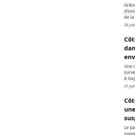
Grâce
d’Ivo
de la
Nicol
26 jui
group
Sud a
Côt
dan
env
Une i
surve
à Gag
domic
21 jui
rappo
ses e
Côt
une
sus
Le pa
nouve