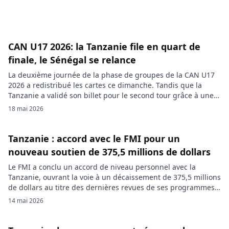
CAN U17 2026: la Tanzanie file en quart de
finale, le Sénégal se relance
La deuxième journée de la phase de groupes de la CAN U17
2026 a redistribué les cartes ce dimanche. Tandis que la
Tanzanie a validé son billet pour le second tour grâce à une
large victoire contre l’Angola, le Sénégal a retrouvé espoir en
18 mai 2026
dominant le Ghana. L’Algérie, de son côté, a confirmé ses
ambitions […]
Tanzanie : accord avec le FMI pour un
nouveau soutien de 375,5 millions de dollars
Le FMI a conclu un accord de niveau personnel avec la
Tanzanie, ouvrant la voie à un décaissement de 375,5 millions
de dollars au titre des dernières revues de ses programmes
en cours. L’institution salue des objectifs globalement
14 mai 2026
atteints, mais alerte sur les risques liés aux tensions au
Moyen-Orient, à la hausse des prix du […]