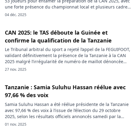
53 joueurs pour entamer la préparation de la CAN 2025, avec
une forte présence du championnat local et plusieurs cadres
expatriés, avant un premier choc face au Nigeria. Le
04 déc. 2025
sélectionneur de la Tanzanie, Miguel Gamondi, a publié une
pré-liste élargie de 53 joueurs en vue de […]
CAN 2025: le TAS déboute la Guinée et
confirme la qualification de la Tanzanie
Le Tribunal arbitral du sport a rejeté l’appel de la FEGUIFOOT,
validant définitivement la présence de la Tanzanie à la CAN
2025 malgré l’irrégularité de numéro de maillot dénoncée
par la Guinée. Le Tribunal arbitral du sport (TAS) a débouté la
27 nov. 2025
Fédération guinéenne de football (FEGUIFOOT), qui contestait
la qualification de la Tanzanie pour la […]
Tanzanie : Samia Suluhu Hassan réélue avec
97,66 % des voix
Samia Suluhu Hassan a été réélue présidente de la Tanzanie
avec 97,66 % des voix à l’issue de l’élection du 29 octobre
2025, selon les résultats officiels annoncés samedi par la
Commission électorale nationale. Le taux de participation
01 nov. 2025
s’élève à 86,8 %. Cette victoire écrasante permet à la
dirigeante sortante de conserver le pouvoir au […]