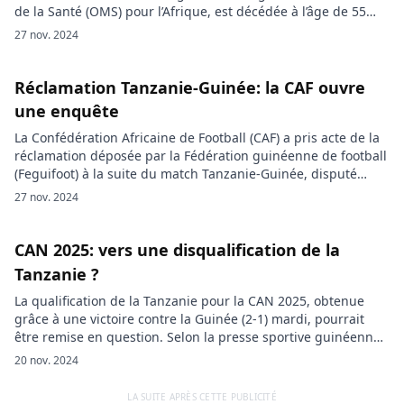
de la Santé (OMS) pour l’Afrique, est décédée à l’âge de 55
ans. L’annonce a été faite mercredi par Tulia Ackson,
27 nov. 2024
présidente de l’Assemblée nationale tanzanienne, qui a
exprimé sa « grande tristesse » à la suite de cette […]
Réclamation Tanzanie-Guinée: la CAF ouvre
une enquête
La Confédération Africaine de Football (CAF) a pris acte de la
réclamation déposée par la Fédération guinéenne de football
(Feguifoot) à la suite du match Tanzanie-Guinée, disputé
dans le cadre des éliminatoires de la CAN 2025. Selon la
27 nov. 2024
Feguifoot, une erreur administrative de l’équipe tanzanienne
aurait entaché la régularité de la rencontre. Ces
contestations ont […]
CAN 2025: vers une disqualification de la
Tanzanie ?
La qualification de la Tanzanie pour la CAN 2025, obtenue
grâce à une victoire contre la Guinée (2-1) mardi, pourrait
être remise en question. Selon la presse sportive guinéenne,
les Taifa Stars auraient commis une irrégularité
20 nov. 2024
administrative en alignant un joueur sous un dossard
différent de celui enregistré auprès de la Confédération
LA SUITE APRÈS CETTE PUBLICITÉ