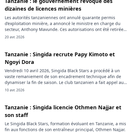
Tanzanie : le gouvernement révoque des
dizaines de licences minières
Les autorités tanzaniennes ont annulé quarante permis
d’exploitation minière, a annoncé le ministre en charge du
secteur, Anthony Mavunde. Ces autorisations ont été retirées
au motif que les titulaires n’ont pas mis en valeur les
20 avr. 2026
concessions dans les délais fixés, privant ainsi l’État de
recettes attendues alors que le secteur connaît une forte
activité. Ces […]
Tanzanie : Singida recrute Papy Kimoto et
Ngoyi Dora
Vendredi 10 avril 2026, Singida Black Stars a procédé à un
vaste remaniement de son encadrement technique afin de
dynamiser la fin de saison. Le club tanzanien a fait appel au
Congolais Papy Kimoto pour occuper la fonction de manager
10 avr. 2026
général. Ancien international des Léopards, Kimoto arrive
avec un contrat de quinze mois et se […]
Tanzanie : Singida licencie Othmen Najjar et
son staff
Le Singida Black Stars, formation évoluant en Tanzanie, a mis
fin aux fonctions de son entraîneur principal, Othmen Najjar.