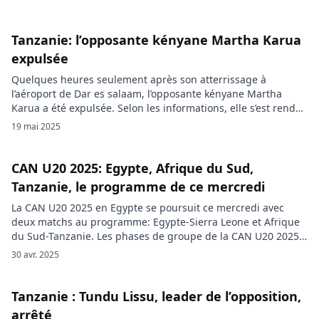
Tanzanie: l’opposante kényane Martha Karua
expulsée
Quelques heures seulement après son atterrissage à
l’aéroport de Dar es salaam, l’opposante kényane Martha
Karua a été expulsée. Selon les informations, elle s’est rendue
en Tanzanie pour apporter son soutien à Tundu Lissu, figure
19 mai 2025
de l’opposition tanzanienne dont le procès s’ouvre ce lundi 19
mai 2025. Le leader de l’opposition tanzanienne a été arrêté
[…]
CAN U20 2025: Egypte, Afrique du Sud,
Tanzanie, le programme de ce mercredi
La CAN U20 2025 en Egypte se poursuit ce mercredi avec
deux matchs au programme: Egypte-Sierra Leone et Afrique
du Sud-Tanzanie. Les phases de groupe de la CAN U20 2025
se poursuivent ce mercredi avec les rencontres dans le
30 avr. 2025
groupe A. Deux matchs sont au programme ce jour. Hôte de
la compétition et vainqueur de […]
Tanzanie : Tundu Lissu, leader de l’opposition,
arrêté