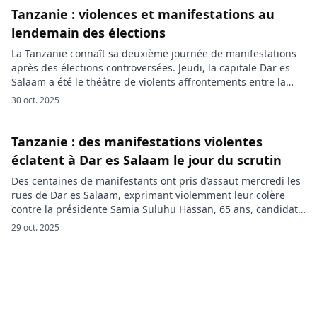
Tanzanie : violences et manifestations au
lendemain des élections
La Tanzanie connaît sa deuxième journée de manifestations
après des élections controversées. Jeudi, la capitale Dar es
Salaam a été le théâtre de violents affrontements entre la
police et les protestataires. Selon un témoin interrogé par
30 oct. 2025
Reuters, les forces de l’ordre ont fait usage de tirs et de gaz
lacrymogènes pour disperser les foules dans […]
Tanzanie : des manifestations violentes
éclatent à Dar es Salaam le jour du scrutin
Des centaines de manifestants ont pris d’assaut mercredi les
rues de Dar es Salaam, exprimant violemment leur colère
contre la présidente Samia Suluhu Hassan, 65 ans, candidate
à sa réélection, affirme Le Figaro. L’opposition, largement
29 oct. 2025
écartée des élections présidentielles et législatives,
dénonçait un scrutin biaisé, tandis qu’Internet a été
interrompu durant les dernières heures du […]