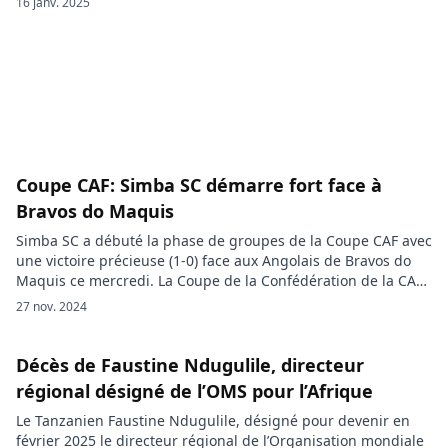
16 janv. 2025
(MVD) a été signalée en Tanzanie. L’OMS a annoncé mercredi
que cette épidémie, localisée dans […]
Coupe CAF: Simba SC démarre fort face à
Bravos do Maquis
Simba SC a débuté la phase de groupes de la Coupe CAF avec
une victoire précieuse (1-0) face aux Angolais de Bravos do
Maquis ce mercredi. La Coupe de la Confédération de la CAF
était à l’honneur ce mercredi avec une belle affiche entre
27 nov. 2024
Simba SC et Bravos do Maquis. Une rencontre finalement
remporté par […]
Décès de Faustine Ndugulile, directeur
régional désigné de l’OMS pour l’Afrique
Le Tanzanien Faustine Ndugulile, désigné pour devenir en
février 2025 le directeur régional de l’Organisation mondiale