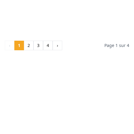
africaine de football […]
‹
1
2
3
4
›
Page 1 sur 4