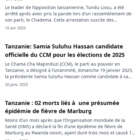
Le leader de l’opposition tanzanienne, Tundu Lissu, a été
arrêté après avoir pris la parole lors d’un rassemblement de
son parti, le Chadema. Cette arrestation suscite des
inquiétudes quant à une possible répression politique à
10 avr. 2025
l’approche des élections générales prévues en octobre 2025,
d’autant plus que Lissu est un critique virulent du
gouvernement de la […]
Tanzanie: Samia Suluhu Hassan candidate
officielle du CCM pour les élections de 2025
Le Chama Cha Mapinduzi (CCM), le parti au pouvoir en
Tanzanie, a désigné à l’unanimité, dimanche 19 janvier 2025,
la présidente Samia Suluhu Hassan comme candidate à sa
réélection lors des élections générales prévues en octobre
20 janv. 2025
2025. Successeure de John Magufuli après sa mort en mars
2021 et ancienne vice-présidente, Samia Suluhu Hassan
portera une […]
Tanzanie : 02 morts liés à une présumée
épidémie de fièvre de Marburg
Moins d’un mois après que l’Organisation mondiale de la
Santé (OMS) a déclaré la fin d’une épidémie de fièvre de
Marburg au Rwanda voisin, ayant duré trois mois et causé 15
décès, une nouvelle flambée présumée du virus de Marburg