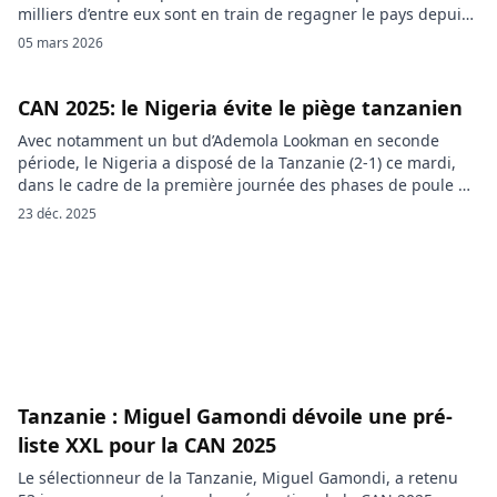
milliers d’entre eux sont en train de regagner le pays depuis
la Tanzanie, dans le cadre d’un processus présenté
05 mars 2026
officiellement comme volontaire et mené « dignement » :
Gitega et Dar es Salaam ont convenu d’un […]
CAN 2025: le Nigeria évite le piège tanzanien
Avec notamment un but d’Ademola Lookman en seconde
période, le Nigeria a disposé de la Tanzanie (2-1) ce mardi,
dans le cadre de la première journée des phases de poule de
la CAN 2025. Entrée réussie pour le Nigeria à la CAN 2025.
23 déc. 2025
Les Super Eagles ont remporté leurs trois premiers points
après leur victoire […]
Tanzanie : Miguel Gamondi dévoile une pré-
liste XXL pour la CAN 2025
Le sélectionneur de la Tanzanie, Miguel Gamondi, a retenu