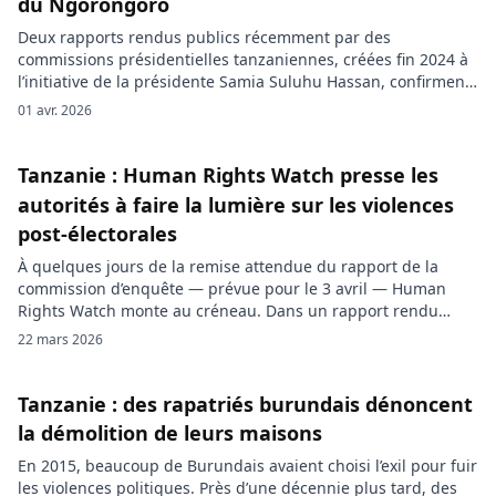
du Ngorongoro
Deux rapports rendus publics récemment par des
commissions présidentielles tanzaniennes, créées fin 2024 à
l’initiative de la présidente Samia Suluhu Hassan, confirment
l’intention des autorités de déplacer la population massaï
01 avr. 2026
hors du périmètre du Ngorongoro. Les responsables
avancent que ce repositionnement est nécessaire pour
protéger l’écosystème de ce site inscrit au patrimoine
Tanzanie : Human Rights Watch presse les
mondial de l’Unesco […]
autorités à faire la lumière sur les violences
post-électorales
À quelques jours de la remise attendue du rapport de la
commission d’enquête — prévue pour le 3 avril — Human
Rights Watch monte au créneau. Dans un rapport rendu
public le 19 mars, l’ONG accuse des éléments des forces de
22 mars 2026
sécurité tanzaniennes d’un recours excessif à la force,
incluant des tirs dirigés contre des […]
Tanzanie : des rapatriés burundais dénoncent
la démolition de leurs maisons
En 2015, beaucoup de Burundais avaient choisi l’exil pour fuir
les violences politiques. Près d’une décennie plus tard, des