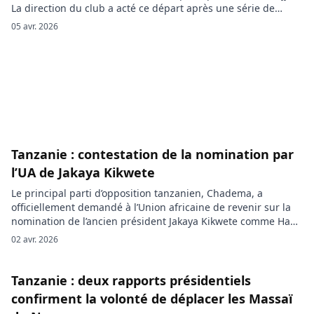
La direction du club a acté ce départ après une série de
performances jugées insuffisantes, mettant un terme à une
05 avr. 2026
collaboration qui n’a pas donné les résultats attendus sur le
plan sportif. La mesure prise va […]
Tanzanie : contestation de la nomination par
l’UA de Jakaya Kikwete
Le principal parti d’opposition tanzanien, Chadema, a
officiellement demandé à l’Union africaine de revenir sur la
nomination de l’ancien président Jakaya Kikwete comme Haut
représentant pour la Corne de l’Afrique et la mer Rouge, une
02 avr. 2026
décision annoncée il y a une semaine. Le mouvement juge
que le choix porte atteinte à la crédibilité démocratique
attendue […]
Tanzanie : deux rapports présidentiels
confirment la volonté de déplacer les Massaï