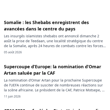
Somalie : les Shebabs enregistrent des
avancées dans le centre du pays
Les insurgés islamistes shebabs ont annoncé dimanche 2
août la prise de Teedaan, une localité stratégique du centre
de la Somalie, après 24 heures de combats contre les forces
gouvernementales. Des habitants de localités voisines ont
05 août 2026
confirmé à l’Agence France-Presse que des affrontements
intenses avaient eu lieu dans la zone. Dans un communiqué
bref, les […]
Supercoupe d’Europe: la nomination d’Omar
Artan saluée par la CAF
La nomination d’Omar Artan pour la prochaine Supercoupe
de l’UEFA continue de susciter de nombreuses réactions sur
la scène africaine. Le président de la CAF, Patrice Motsepe, y
voit une reconnaissance majeure du talent de l’arbitre
11 juin 2026
somalien et un motif de fierté pour tout le continent. Le
président de la Confédération africaine de football (CAF), […]