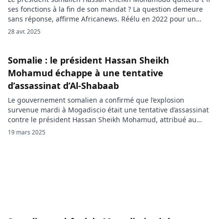
ses fonctions à la fin de son mandat ? La question demeure
sans réponse, affirme Africanews. Réélu en 2022 pour un
second mandat, il pourrait légalement briguer un troisième,
28 avr. 2025
la Constitution ne fixant aucune limite. Pour l’heure, le
suspense reste entier. Dans une interview récente accordée à
un […]
Somalie : le président Hassan Sheikh
Mohamud échappe à une tentative
d’assassinat d’Al-Shabaab
Le gouvernement somalien a confirmé que l’explosion
survenue mardi à Mogadiscio était une tentative d’assassinat
contre le président Hassan Sheikh Mohamud, attribué au
groupe terroriste Al-Shabaab. D’après le ministère de
19 mars 2025
l’Information, le convoi présidentiel a été visé vers 10h32
(07h32 GMT) dans le quartier de Xamar-Jajab, à Mogadiscio.
Le président se rendait à l’aéroport international […]