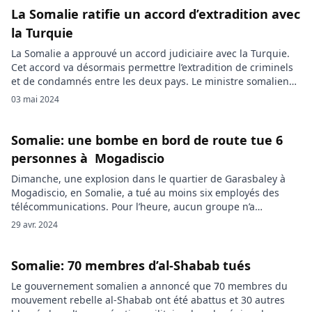
La Somalie ratifie un accord d’extradition avec
la Turquie
La Somalie a approuvé un accord judiciaire avec la Turquie.
Cet accord va désormais permettre l’extradition de criminels
et de condamnés entre les deux pays. Le ministre somalien
de la justice, Hassan Moallin Mohamud, a annoncé jeudi que
03 mai 2024
le gouvernement avait ratifié un accord de coopération
judiciaire avec la Turquie. Cet accord prévoit l’extradition de
[…]
Somalie: une bombe en bord de route tue 6
personnes à Mogadiscio
Dimanche, une explosion dans le quartier de Garasbaley à
Mogadiscio, en Somalie, a tué au moins six employés des
télécommunications. Pour l’heure, aucun groupe n’a
revendiqué la responsabilité de cette attaque. Une bombe
29 avr. 2024
placée en bord de route a dévasté un véhicule transportant
des employés de Hormud Telecom, le principal opérateur de
télécommunications en Somalie. […]
Somalie: 70 membres d’al-Shabab tués
Le gouvernement somalien a annoncé que 70 membres du
mouvement rebelle al-Shabab ont été abattus et 30 autres