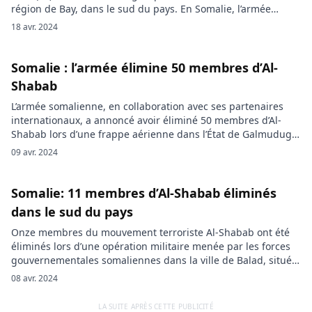
région de Bay, dans le sud du pays. En Somalie, l’armée
multiplie les offensives contre le groupe terroriste Al-Shabab.
18 avr. 2024
La dernière opération en date est un raid réussi contre une
base d’al-Shabaab dans le village de […]
Somalie : l’armée élimine 50 membres d’Al-
Shabab
L’armée somalienne, en collaboration avec ses partenaires
internationaux, a annoncé avoir éliminé 50 membres d’Al-
Shabab lors d’une frappe aérienne dans l’État de Galmudug.
Parmi les victimes figure un commandant important du
09 avr. 2024
groupe terroriste, Ahmed Jiis, accusé de planifier des
attaques terroristes contre la population somalienne. Une
opération conjointe menée par l’armée nationale somalienne,
Somalie: 11 membres d’Al-Shabab éliminés
en coordination […]
dans le sud du pays
Onze membres du mouvement terroriste Al-Shabab ont été
éliminés lors d’une opération militaire menée par les forces
gouvernementales somaliennes dans la ville de Balad, située
dans la région de Shabeellaha Dhexe, dans le sud du pays.
08 avr. 2024
Selon l’agence de presse officielle somalienne (SONA), les
forces gouvernementales ont réussi à déjouer une attaque
LA SUITE APRÈS CETTE PUBLICITÉ