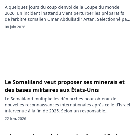
À quelques jours du coup d’envoi de la Coupe du monde
2026, un incident inattendu vient perturber les préparatifs
de l’arbitre somalien Omar Abdulkadir Artan. Sélectionné par
la FIFA pour officier durant le tournoi, il aurait été refoulé à
08 juin 2026
son arrivée sur le sol américain. La participation d’Omar
Abdulkadir Artan à la Coupe du monde […]
Le Somaliland veut proposer ses minerais et
des bases militaires aux États-Unis
Le Somaliland multiplie les démarches pour obtenir de
nouvelles reconnaissances internationales après celle d’Israël
intervenue à la fin de 2025. Selon un responsable
gouvernemental interrogé par l’AFP, la république
22 févr. 2026
autoproclamée propose aux États-Unis des accès privilégiés à
ses ressources minières, ainsi que la possibilité d’établir des
installations militaires sur son sol. Séparée de la Somalie […]