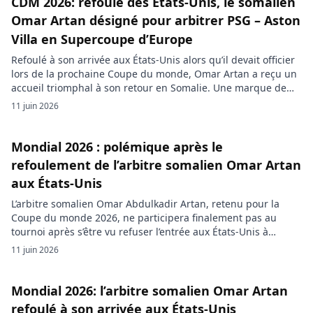
CDM 2026: refoulé des Etats-Unis, le somalien
Omar Artan désigné pour arbitrer PSG – Aston
Villa en Supercoupe d’Europe
Refoulé à son arrivée aux États-Unis alors qu’il devait officier
lors de la prochaine Coupe du monde, Omar Artan a reçu un
accueil triomphal à son retour en Somalie. Une marque de
soutien forte pour l’arbitre de 34 ans, dont la réputation
11 juin 2026
continue de grandir sur la scène internationale avec sa
désignation pour officier le […]
Mondial 2026 : polémique après le
refoulement de l’arbitre somalien Omar Artan
aux États-Unis
L’arbitre somalien Omar Abdulkadir Artan, retenu pour la
Coupe du monde 2026, ne participera finalement pas au
tournoi après s’être vu refuser l’entrée aux États-Unis à
l’aéroport de Miami. Les autorités américaines invoquent des
11 juin 2026
préoccupations de sécurité nationale, tandis que l’intéressé
conteste toute implication et dénonce une décision liée à sa
nationalité. L’arbitre international somalien […]
Mondial 2026: l’arbitre somalien Omar Artan
refoulé à son arrivée aux États-Unis