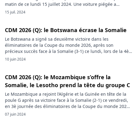
matin de ce lundi 15 juillet 2024. Une voiture piégée a
explosé dans un café bondé de Mogadiscio ce lundi matin.
15 juil. 2024
Selon RFI, les victimes suivaient la retransmission de la finale
de l’Euro-2024 lorsqu’elles ont […]
CDM 2026 (Q): le Botswana écrase la Somalie
Le Botswana a signé sa deuxième victoire dans les
éliminatoires de la Coupe du monde 2026, après son
précieux succès face à la Somalie (3-1) ce lundi, lors de la 4è
journée. Le Botswana a fait ce lundi un nouveau pas dans sa
10 juin 2024
course à la qualification de la Coupe du monde 2026. Les
Zèbres […]
CDM 2026 (Q): le Mozambique s’offre la
Somalie, le Lesotho prend la tête du groupe C
Le Mozambique a rejoint l’Algérie et la Guinée en tête de la
poule G après sa victoire face à la Somalie (2-1) ce vendredi,
en 3è journée des éliminatoires de la Coupe du monde 2026.
Dans la poule C, le Lesotho a pris la tête du classement après
07 juin 2024
sa victoire face au Zimbabwe (2-0). La […]