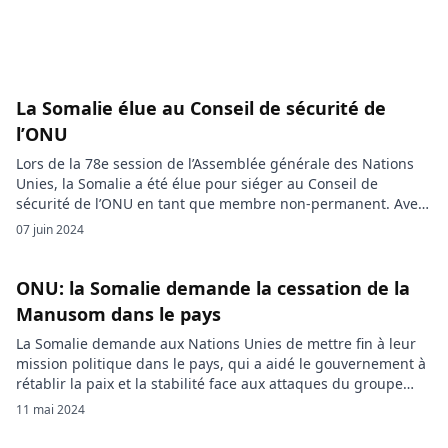
La Somalie élue au Conseil de sécurité de
l’ONU
Lors de la 78e session de l’Assemblée générale des Nations
Unies, la Somalie a été élue pour siéger au Conseil de
sécurité de l’ONU en tant que membre non-permanent. Avec
179 voix, elle rejoint le Danemark, la Grèce, le Pakistan et le
07 juin 2024
Panama pour un mandat de deux ans, débutant le 1er janvier
2025. La […]
ONU: la Somalie demande la cessation de la
Manusom dans le pays
La Somalie demande aux Nations Unies de mettre fin à leur
mission politique dans le pays, qui a aidé le gouvernement à
rétablir la paix et la stabilité face aux attaques du groupe
extrémiste Al-Shabab, lié à Al-Qaida. Après plus de dix ans de
11 mai 2024
présence de la Mission d’assistance des Nations en Somalie
(Manusom) dans […]