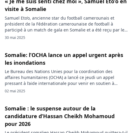
« Je me suis senti chez moi », Samuel Eto’o en
visite à Somalie
Samuel Eto’o, ancienne star du football camerounais et
président de la Fédération camerounaise de football à
participé à un match de gala en Somalie et a été reçu par le
président somalien ce jeudi 29 mai 2025. C’est dans un stade
30 mai 2025
de Mogadiscio en fête que Samuel Eto’o a foulé la pelouse,
entouré d’autres icônes […]
Somalie: l’OCHA lance un appel urgent après
les inondations
Le Bureau des Nations Unies pour la coordination des
affaires humanitaires (OCHA) a lancé ce jeudi un appel
pressant à l’aide internationale pour venir en soutien à
quelque 45 000 personnes affectées par de violentes
02 mai 2025
inondations en Somalie. Depuis le 15 avril, des pluies
modérées à fortes ont frappé plusieurs régions du pays,
provoquant des […]
Somalie : le suspense autour de la
candidature d’Hassan Cheikh Mohamoud
pour 2026
Le président somalien Hassan Cheikh Mohamoud quittera-t-il