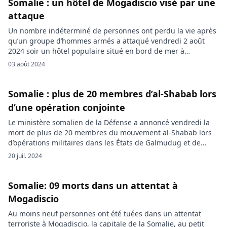
Somalie : un hôtel de Mogadiscio visé par une
attaque
Un nombre indéterminé de personnes ont perdu la vie après
qu’un groupe d’hommes armés a attaqué vendredi 2 août
2024 soir un hôtel populaire situé en bord de mer à
Mogadiscio, la capitale de la Somalie, selon des sources
03 août 2024
policières et des témoins. Ces derniers ont confié qu’une
explosion avait visé l’hôtel-restaurant Lido Beach, à […]
Somalie : plus de 20 membres d’al-Shabab lors
d’une opération conjointe
Le ministère somalien de la Défense a annoncé vendredi la
mort de plus de 20 membres du mouvement al-Shabab lors
d’opérations militaires dans les États de Galmudug et de
Hirshabelle. Le ministère somalien de la Défense a déclaré,
20 juil. 2024
par l’intermédiaire de son porte-parole Cheikh Abu Bakr
Mohammed, que plus de 20 membres du mouvement
terroriste […]
Somalie: 09 morts dans un attentat à
Mogadiscio
Au moins neuf personnes ont été tuées dans un attentat
terroriste à Mogadiscio, la capitale de la Somalie, au petit