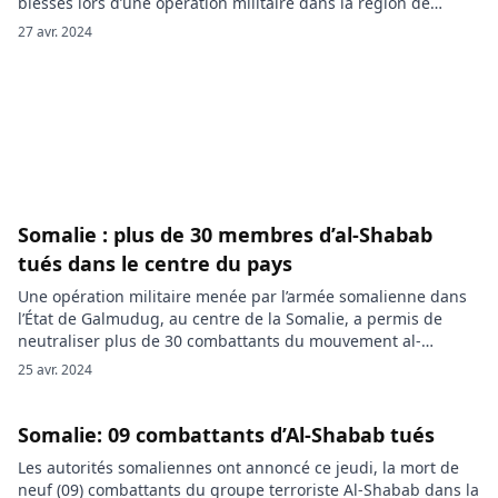
blessés lors d’une opération militaire dans la région de
Mudug, au nord du pays. Une opération militaire menée
27 avr. 2024
dans la région de Mudug, au nord de la Somalie, a conduit à
la mort de 70 membres du […]
Somalie : plus de 30 membres d’al-Shabab
tués dans le centre du pays
Une opération militaire menée par l’armée somalienne dans
l’État de Galmudug, au centre de la Somalie, a permis de
neutraliser plus de 30 combattants du mouvement al-
Shabab. Selon les informations fournies par l’agence de
25 avr. 2024
presse somalienne SONA, une opération antiterroriste a été
effectuée pour affaiblir le groupe al-shabab. L’opération a été
lancée contre deux bases […]
Somalie: 09 combattants d’Al-Shabab tués
Les autorités somaliennes ont annoncé ce jeudi, la mort de
neuf (09) combattants du groupe terroriste Al-Shabab dans la