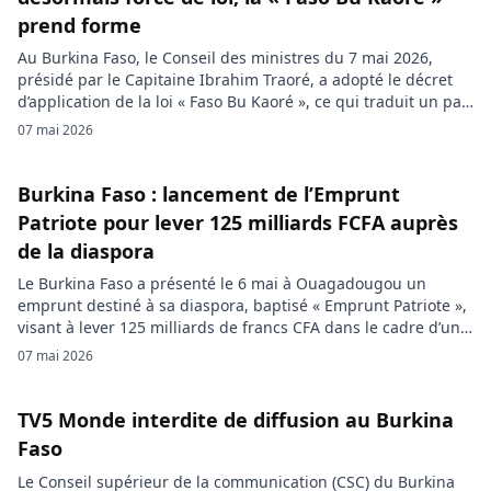
prend forme
Au Burkina Faso, le Conseil des ministres du 7 mai 2026,
présidé par le Capitaine Ibrahim Traoré, a adopté le décret
d’application de la loi « Faso Bu Kaoré », ce qui traduit un pas
important vers l’opérationnalisation d’une réforme judiciaire
07 mai 2026
inédite au Burkina. Le Conseil des ministres a adopté un
décret portant modalités de désignation […]
Burkina Faso : lancement de l’Emprunt
Patriote pour lever 125 milliards FCFA auprès
de la diaspora
Le Burkina Faso a présenté le 6 mai à Ouagadougou un
emprunt destiné à sa diaspora, baptisé « Emprunt Patriote »,
visant à lever 125 milliards de francs CFA dans le cadre d’un
programme plus large de 240 milliards. L’opération, ouverte
07 mai 2026
aux Burkinabè établis à l’étranger et à des partenaires,
propose des titres à cinq et sept […]
TV5 Monde interdite de diffusion au Burkina
Faso
Le Conseil supérieur de la communication (CSC) du Burkina