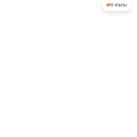
Fil d'actu
Afrique de l'ouest
Afrique Australe
Bénin
Burkina Faso
Afrique du
Angola
Sud
Cap-Vert
Côte d'Ivoire
Botswana
Comores