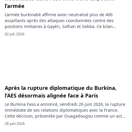
l’armée
L’armée burkinabè affirme avoir neutralisé plus de 400
assaillants après des attaques coordonnées contre des
positions militaires à Gayéri, Solhan et Sebba. Ce bilan
intervient dans un contexte de forte tension sécuritaire et
02 juil. 2026
diplomatique, au lendemain de la rupture des relations entre
Ouagadougou et Paris. L’État-Major Général des Armées
(EMGA) du Burkina Faso a annoncé […]
Après la rupture diplomatique du Burkina,
l’AES désormais alignée face à Paris
Le Burkina Faso a annoncé, vendredi 26 juin 2026, la rupture
immédiate de ses relations diplomatiques avec la France.
Cette décision, présentée par Ouagadougou comme un acte
de souveraineté, confirme la dégradation profonde des
28 juin 2026
rapports entre les deux pays et aligne désormais le Burkina