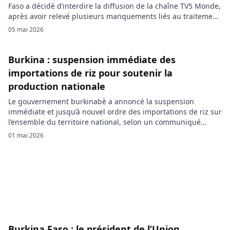
Faso a décidé d’interdire la diffusion de la chaîne TV5 Monde,
après avoir relevé plusieurs manquements liés au traitement
de l’actualité sécuritaire et à la déontologie journalistique. Le
05 mai 2026
Conseil supérieur de la communication du Burkina Faso a
annoncé, dans un communiqué publié ce mardi 5 mai […]
Burkina : suspension immédiate des
importations de riz pour soutenir la
production nationale
Le gouvernement burkinabè a annoncé la suspension
immédiate et jusqu’à nouvel ordre des importations de riz sur
l’ensemble du territoire national, selon un communiqué
interministériel signé à Ouagadougou le 29 avril 2026; la
01 mai 2026
mesure met fin à la délivrance des Autorisations spéciales
d’importation (ASI) et prévoit un délai transitoire de deux
mois pour les importateurs […]
Burkina Faso : le président de l’Union