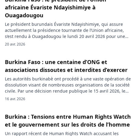
africaine Évariste Ndayishimiye à
Ouagadougou
Le président burundais Évariste Ndayishimiye, qui assure
actuellement la présidence tournante de l’Union africaine,
s’est rendu à Ouagadougou le lundi 20 avril 2026 pour une
visite qualifiée par la présidence burkinabè d’amitié et de
20 avr. 2026
travail. Ce déplacement intervient dans un contexte
diplomatique délicat entre l’institution continentale et le
Burkina Faso depuis le putsch d’octobre 2022. […]
Burkina Faso : une centaine d’ONG et
associations dissoutes et interdites d’exercer
Les autorités burkinabè ont procédé à une vaste opération de
dissolution visant de nombreuses organisations de la société
civile. Par une décision rendue publique le 15 avril 2026, le
ministre en charge de l’Administration territoriale et de la
16 avr. 2026
Mobilité a acté l’interdiction immédiate d’activité pour
plusieurs structures, invoquant des manquements aux règles
encadrant leur fonctionnement. […]
Burkina : Tensions entre Human Rights Watch
et le gouvernement sur les droits de l’homme
Un rapport récent de Human Rights Watch accusant les