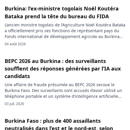
carrefours et sur les principaux axes routiers. Douze heures
après le lancement du système, plus […]
Burkina: l’ex-ministre togolais Noël Koutéra
Bataka prend la tête du bureau du FIDA
L’ancien ministre togolais de l’Agriculture Noël Koutéra Bataka
a officiellement pris ses fonctions de représentant pays du
Fonds international de développement agricole au Burkina
Faso. Il a remis vendredi soir sa lettre de cabinet au ministre
04 août 2026
burkinabè des Affaires étrangères, Karamoko Jean Marie
Traoré. M. Bataka a été reçu par le chef de la diplomatie […]
BEPC 2026 au Burkina : des surveillants
soufflent des réponses générées par l’IA aux
candidats
Une affaire de fraude présumée au BEPC 2026 secoue le
Burkina Faso. Des surveillants sont accusés d’avoir utilisé un
téléphone portable et un système d’intelligence artificielle
pour fournir des réponses à des candidats lors d’une épreuve
03 juil. 2026
officielle. Les faits se seraient produits au centre secondaire
de Guéré, dans la commune de Guiba, province du
Zoundwéogo. […]
Burkina Faso : plus de 400 assaillants
neutralisés dans l’est et le nord-est, selon