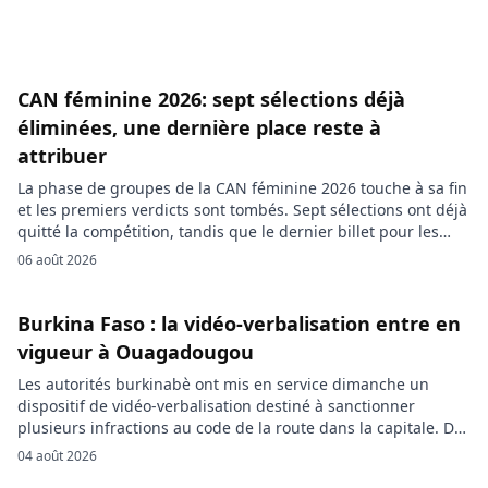
CAN féminine 2026: sept sélections déjà
éliminées, une dernière place reste à
attribuer
La phase de groupes de la CAN féminine 2026 touche à sa fin
et les premiers verdicts sont tombés. Sept sélections ont déjà
quitté la compétition, tandis que le dernier billet pour les
quarts de finale se jouera ce jeudi lors des ultimes
06 août 2026
rencontres du groupe D. La phase de groupes de la Coupe
d’Afrique […]
Burkina Faso : la vidéo-verbalisation entre en
vigueur à Ouagadougou
Les autorités burkinabè ont mis en service dimanche un
dispositif de vidéo-verbalisation destiné à sanctionner
plusieurs infractions au code de la route dans la capitale. Des
caméras installées par le ministère de la Sécurité
04 août 2026
enregistrent notamment les comportements dangereux aux