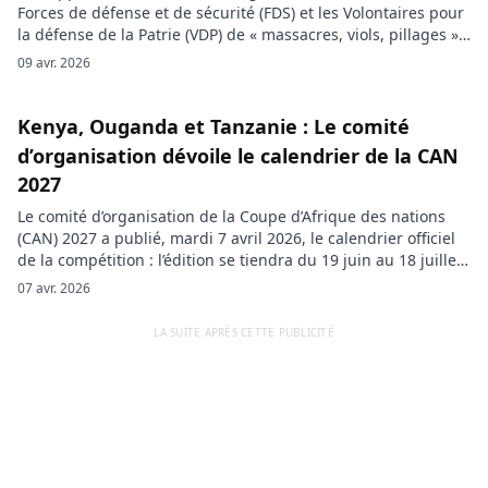
Forces de défense et de sécurité (FDS) et les Volontaires pour
la défense de la Patrie (VDP) de « massacres, viols, pillages »
et autres exactions ravive un vif débat au Burkina Faso entre
09 avr. 2026
exigences de sécurité et respect des droits humains. Le
gouvernement burkinabè a […]
Kenya, Ouganda et Tanzanie : Le comité
d’organisation dévoile le calendrier de la CAN
2027
Le comité d’organisation de la Coupe d’Afrique des nations
(CAN) 2027 a publié, mardi 7 avril 2026, le calendrier officiel
de la compétition : l’édition se tiendra du 19 juin au 18 juillet
2027 et sera co-organisée pour la première fois par trois pays
07 avr. 2026
— le Kenya, l’Ouganda et la Tanzanie. Le calendrier confirmé
met […]
LA SUITE APRÈS CETTE PUBLICITÉ