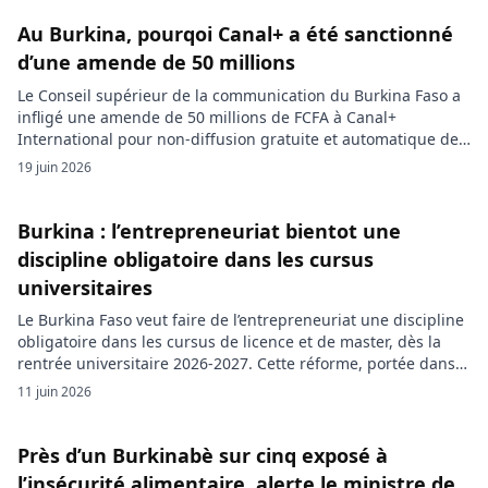
Au Burkina, pourqoi Canal+ a été sanctionné
d’une amende de 50 millions
Le Conseil supérieur de la communication du Burkina Faso a
infligé une amende de 50 millions de FCFA à Canal+
International pour non-diffusion gratuite et automatique des
chaînes publiques de la RTB à ses abonnés. Le régulateur
19 juin 2026
reproche à l’opérateur français de ne pas avoir respecté une
convention signée en 2025, dans un contexte de […]
Burkina : l’entrepreneuriat bientot une
discipline obligatoire dans les cursus
universitaires
Le Burkina Faso veut faire de l’entrepreneuriat une discipline
obligatoire dans les cursus de licence et de master, dès la
rentrée universitaire 2026-2027. Cette réforme, portée dans
le cadre de l’Initiative présidentielle pour une éducation de
11 juin 2026
qualité pour tous, vise à mieux préparer les étudiants à
l’auto-emploi dans un pays où le marché du travail […]
Près d’un Burkinabè sur cinq exposé à
l’insécurité alimentaire, alerte le ministre de