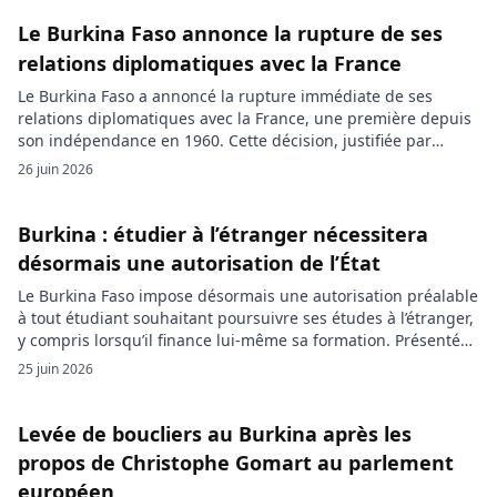
Faso sur la position du Mali et du Niger au sein […]
Le Burkina Faso annonce la rupture de ses
relations diplomatiques avec la France
Le Burkina Faso a annoncé la rupture immédiate de ses
relations diplomatiques avec la France, une première depuis
son indépendance en 1960. Cette décision, justifiée par
Ouagadougou au nom de la souveraineté nationale et de la
26 juin 2026
non-ingérence, consacre l’effondrement d’une relation
bilatérale déjà fortement dégradée depuis l’arrivée au
pouvoir du capitaine Ibrahim Traoré. Le gouvernement […]
Burkina : étudier à l’étranger nécessitera
désormais une autorisation de l’État
Le Burkina Faso impose désormais une autorisation préalable
à tout étudiant souhaitant poursuivre ses études à l’étranger,
y compris lorsqu’il finance lui-même sa formation. Présentée
comme une mesure de suivi des parcours et d’insertion
25 juin 2026
professionnelle, cette décision du gouvernement Traoré
marque un durcissement inédit du contrôle de la mobilité
étudiante. Le Conseil des ministres burkinabè […]
Levée de boucliers au Burkina après les
propos de Christophe Gomart au parlement
européen