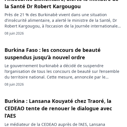
la Santé Dr Robert Kargougou
Près de 21 % des Burkinabè vivent dans une situation
d’insécurité alimentaire, a alerté le ministre de la Santé, Dr
Robert Kargougou, à l’occasion de la Journée internationale
de la sécurité des aliments. Face aux risques liés aux
08 juin 2026
aliments contaminés, le gouvernement annonce un
renforcement des contrôles, de la surveillance sanitaire et de
la sensibilisation […]
Burkina Faso : les concours de beauté
suspendus jusqu’à nouvel ordre
Le gouvernement burkinabè a décidé de suspendre
l’organisation de tous les concours de beauté sur l’ensemble
du territoire national. Cette mesure, annoncée par le
ministère de la Communication, de la Culture, des Arts et du
08 juin 2026
Tourisme, intervient dans l’attente de l’adoption de nouveaux
textes destinés à mieux encadrer ces événements. Le Burkina
Faso serre la […]
Burkina : Lansana Kouyaté chez Traoré, la
CEDEAO tente de renouer le dialogue avec
l’AES
Le médiateur de la CEDEAO auprès de l’AES, Lansana