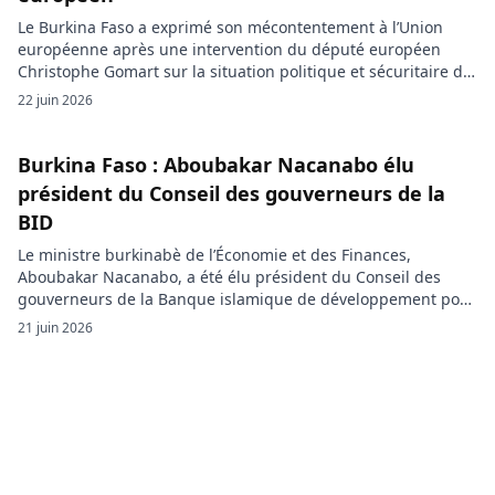
Le Burkina Faso a exprimé son mécontentement à l’Union
européenne après une intervention du député européen
Christophe Gomart sur la situation politique et sécuritaire du
pays. L’ambassadeur de l’Union européenne à Ouagadougou
22 juin 2026
a été reçu, lundi 22 juin 2026, au ministère burkinabè des
Affaires étrangères, où le chef de la diplomatie, Karamoko
Jean-Marie Traoré, a […]
Burkina Faso : Aboubakar Nacanabo élu
président du Conseil des gouverneurs de la
BID
Le ministre burkinabè de l’Économie et des Finances,
Aboubakar Nacanabo, a été élu président du Conseil des
gouverneurs de la Banque islamique de développement pour
un mandat d’un an. L’élection a eu lieu à Bakou, en
21 juin 2026
Azerbaïdjan, lors de la 51e édition des assemblées annuelles
du Groupe de la BID. À ce poste, Aboubakar Nacanabo […]