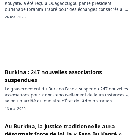
Kouyaté, a été reçu à Ouagadougou par le président
burkinabè Ibrahim Traoré pour des échanges consacrés à la
sécurité régionale, à la stabilité et à la libre circulation. Cette
26 mai 2026
première étape sahélienne marque le début opérationnel
d’une médiation délicate entre une CEDEAO affaiblie par le
départ […]
Burkina : 247 nouvelles associations
suspendues
Le gouvernement du Burkina Faso a suspendu 247 nouvelles
associations pour « non-renouvellement de leurs instances »,
selon un arrêté du ministre d’État de l’Administration
territoriale et de la Mobilité, Émile Zerbo, dans le
13 mai 2026
prolongement d’une série de mesures restrictives engagées
depuis la mi-avril 2026 contre la société civile. Depuis le 15
avril 2026, les […]
Au Burkina, la justice traditionnelle aura
désormais force de loi, la « Faso Bu Kaoré »