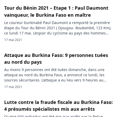
morts». Une autre attaque […]
Tour du Bénin 2021 – Etape 1 : Paul Daumont
vainqueur, le Burkina Faso en maître
Le coureur burkinabè Paul Daumont a remporté la première
étape du Tour du Bénin 2021 ( Djougou- Boukombé, 123 Km),
ce lundi 17 mai. L’espoir du cyclisme au pays des hommes
intègres a gagné sans pression, puisqu’il a franchi, seul, la
17 mai 2021
ligne d’arrivée après 3h 17min 57″, soit une vitesse moyenne
37,28 km/h. Il prend […]
Attaque au Burkina Faso: 9 personnes tuées
au nord du pays
Au moins 9 personnes ont été tuées dimanche, dans une
attaque au nord du Burkina Faso, a annoncé ce lundi, les
sources sécuritaires. L’attaque a eu lieu vers 9 heures au
moment où, les populations du village de Palsegué, dans la
17 mai 2021
commune de Pissila, discutaient avec les VDP (volontaires
pour la défense de la patrie) sur […]
Lutte contre la fraude fiscale au Burkina Faso:
4 présumés spécialistes mis aux arrêts
Quatre (04) individus ont été mis aux arrêts par la Police