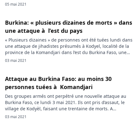
tentative d’évasion à la Maison d’arrêt et de correction de
05 mai 2021
Ouagadougou (MACO). Quatre détenus condamnés ont tenté
de s’évader par escalade à la Maison d’arrêt et de correction
de Ouagadougou […]
Burkina: « plusieurs dizaines de morts » dans
une attaque à l’est du pays
« Plusieurs dizaines » de personnes ont été tuées lundi dans
une attaque de jihadistes présumés à Kodyel, localité de la
province de la Komandjari dans l’est du Burkina Faso, une
des plus meurtrières dans ce pays, a rapporté à l’AFP des
03 mai 2021
sources sécuritaire et locales. « Un important nombre
d’individus armés ont attaqué le village de Kodyel, dans la
[…]
Attaque au Burkina Faso: au moins 30
personnes tuées à Komandjari
Des groupes armés ont perpétré une nouvelle attaque au
Burkina Faso, ce lundi 3 mai 2021. Ils ont pris d’assaut, le
village de Kodyèl, faisant une trentaine de morts. A
Komandjari, une des 45 provinces du Burkina Faso située
03 mai 2021
dans la région Est, des groupes armés venus aux environs de
5 heures du matin, ce […]