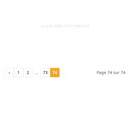
LA SUITE APRÈS CETTE PUBLICITÉ
‹
1
2
…
73
74
›
Page 74 sur 74