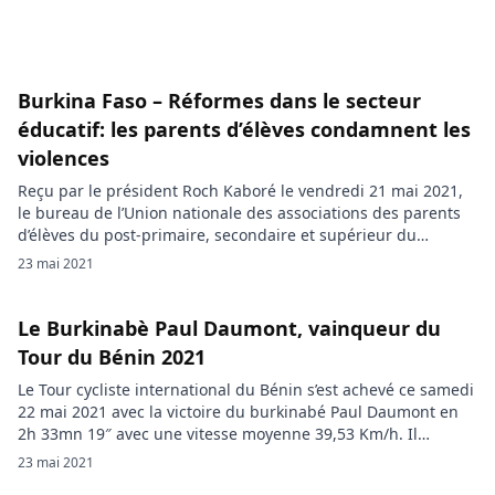
Burkina Faso – Réformes dans le secteur
éducatif: les parents d’élèves condamnent les
violences
Reçu par le président Roch Kaboré le vendredi 21 mai 2021,
le bureau de l’Union nationale des associations des parents
d’élèves du post-primaire, secondaire et supérieur du
Burkina (UNAPES-B), s’est particulièrement intéressé à la
23 mai 2021
réforme éducative en cours dans le pays. L’UNAPES-B a
fermement condamné les violences perpétrées par les élèves
manifestant contre les réformes […]
Le Burkinabè Paul Daumont, vainqueur du
Tour du Bénin 2021
Le Tour cycliste international du Bénin s’est achevé ce samedi
22 mai 2021 avec la victoire du burkinabé Paul Daumont en
2h 33mn 19″ avec une vitesse moyenne 39,53 Km/h. Il
conserve ainsi son maillot de vainqueur. Idrissou Bashiki, 3e
23 mai 2021
pour la deuxième fois en six étapes, a été le premier