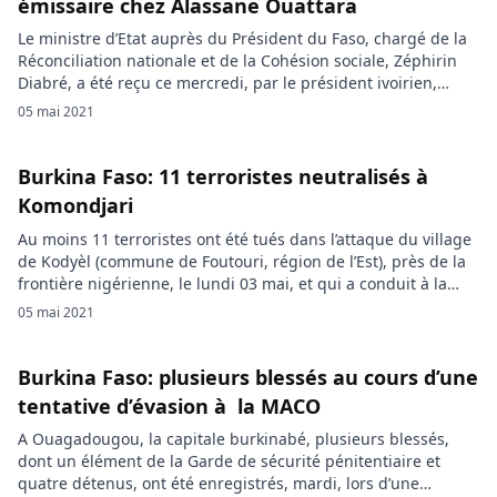
émissaire chez Alassane Ouattara
Le ministre d’Etat auprès du Président du Faso, chargé de la
Réconciliation nationale et de la Cohésion sociale, Zéphirin
Diabré, a été reçu ce mercredi, par le président ivoirien,
Alassane Ouattara. Les échanges ont tourné autour de la
05 mai 2021
coopération bilatérale. Sur instruction du président Roch
Kaboré, le ministre burkinabé chargé de la Réconciliation
nationale et […]
Burkina Faso: 11 terroristes neutralisés à
Komondjari
Au moins 11 terroristes ont été tués dans l’attaque du village
de Kodyèl (commune de Foutouri, région de l’Est), près de la
frontière nigérienne, le lundi 03 mai, et qui a conduit à la
mort de 25 personnes, dont 2 « Volontaires pour la défense
05 mai 2021
de la patrie » (VDP). Lundi, des terroristes ont pris […]
Burkina Faso: plusieurs blessés au cours d’une
tentative d’évasion à la MACO
A Ouagadougou, la capitale burkinabé, plusieurs blessés,
dont un élément de la Garde de sécurité pénitentiaire et
quatre détenus, ont été enregistrés, mardi, lors d’une