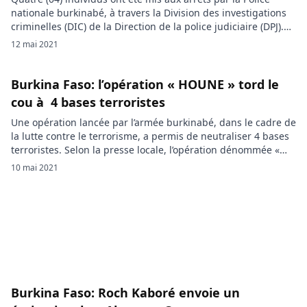
nationale burkinabé, à travers la Division des investigations
criminelles (DIC) de la Direction de la police judiciaire (DPJ).
Ils sont spécialisés dans la fraude fiscale, le faux et usage de
12 mai 2021
faux en écriture privée et le blanchiment de capitaux. Selon
la police, tout est […]
Burkina Faso: l’opération « HOUNE » tord le
cou à 4 bases terroristes
Une opération lancée par l’armée burkinabé, dans le cadre de
la lutte contre le terrorisme, a permis de neutraliser 4 bases
terroristes. Selon la presse locale, l’opération dénommée «
HOUNE », (Dignité en Fulfulde) a été lancée le mercredi 5 mai
10 mai 2021
2021. Au total, 4 bases terroristes ont été neutralisées par
l’armée. « Au moins une […]
Burkina Faso: Roch Kaboré envoie un