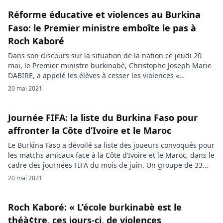
béninois. Abou Sanogo (CI), […]
Réforme éducative et violences au Burkina
Faso: le Premier ministre emboîte le pas à
Roch Kaboré
Dans son discours sur la situation de la nation ce jeudi 20
mai, le Premier ministre burkinabè, Christophe Joseph Marie
DABIRE, a appelé les élèves à cesser les violences «
inacceptables » dans les établissements et à reprendre les
20 mai 2021
cours. Face aux parlementaires ce jeudi, le Premier ministre
Christophe Joseph Marie DABIRE, a dressé le bilan de […]
Journée FIFA: la liste du Burkina Faso pour
affronter la Côte d’Ivoire et le Maroc
Le Burkina Faso a dévoilé sa liste des joueurs convoqués pour
les matchs amicaux face à la Côte d’Ivoire et le Maroc, dans le
cadre des journées FIFA du mois de juin. Un groupe de 33
joueurs avec de nouvelles têtes. Les Étalons ne vont pas
20 mai 2021
chômer dans la fenêtre FIFA de Juin. La sélection […]
Roch Kaboré: « L’école burkinabè est le
théà¢tre, ces jours-ci, de violences