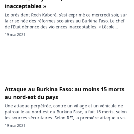
inacceptables »
Le président Roch Kaboré, s’est exprimé ce mercredi soir, sur
la crise née des réformes scolaires au Burkina Faso. Le chef
de l’Etat dénonce des violences inacceptables. « L’école
burkinabè est le théâtre, ces jours-ci, de violences
19 mai 2021
inacceptables. Il n’est pas normal, que pour une réforme qui
sera engagée en 2022, nous soyons aujourd’hui en train […]
Attaque au Burkina Faso: au moins 15 morts
au nord-est du pays
Une attaque perpétrée, contre un village et un véhicule de
patrouille au nord-est du Burkina Faso, a fait 16 morts, selon
les sources sécuritaires. Selon RFI, la première attaque a visé,
dans la nuit de mardi à mercredi, le village d’Adjarara, dans
19 mai 2021
la commune de Tin-Akoff (Nord), faisant «une quinzaine de