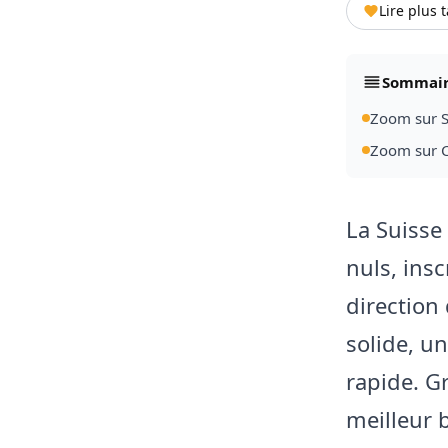
Lire plus 
Sommai
Zoom sur S
Zoom sur 
La Suisse
nuls, ins
direction 
solide, u
rapide. G
meilleur 