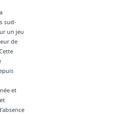
a
s sud-
ur un jeu
neur de
 Cette
e
depuis
inée et
et
d’absence