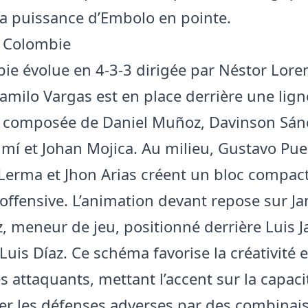
la puissance d’Embolo en pointe.
 Colombie
ie évolue en 4-3-3 dirigée par Néstor Lore
amilo Vargas est en place derrière une lign
 composée de Daniel Muñoz, Davinson Sán
mí et Johan Mojica. Au milieu, Gustavo Pue
 Lerma et Jhon Arias créent un bloc compac
l’offensive. L’animation devant repose sur J
, meneur de jeu, positionné derrière Luis J
Luis Díaz. Ce schéma favorise la créativité e
s attaquants, mettant l’accent sur la capaci
ser les défenses adverses par des combinai