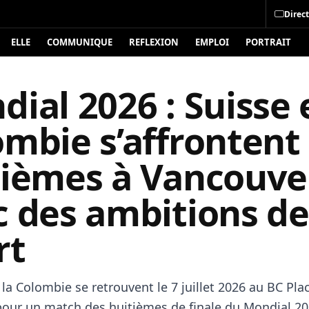
Direct
ELLE
COMMUNIQUE
REFLEXION
EMPLOI
PORTRAIT
ial 2026 : Suisse 
mbie s’affrontent
tièmes à Vancouve
c des ambitions de
rt
 la Colombie se retrouvent le 7 juillet 2026 au BC Pla
our un match des huitièmes de finale du Mondial 20