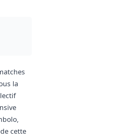
 matches
ous la
lectif
ensive
mbolo,
 de cette