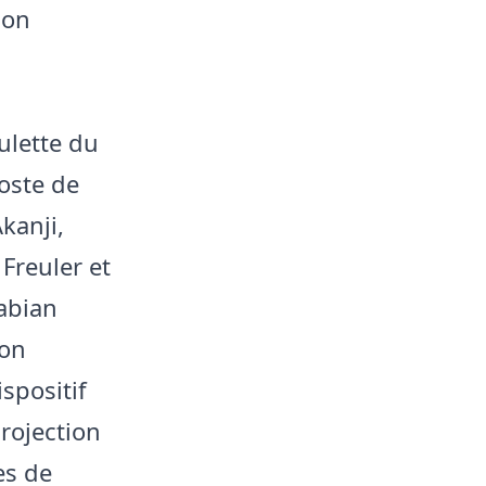
son
ulette du
oste de
kanji,
Freuler et
Fabian
ion
spositif
projection
es de