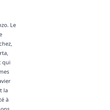
nzo. Le
e
chez,
rta,
t qui
ames
avier
t la
té à
sons