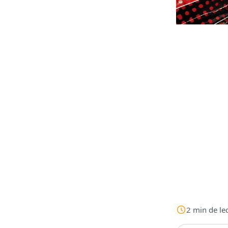
2
min
de le