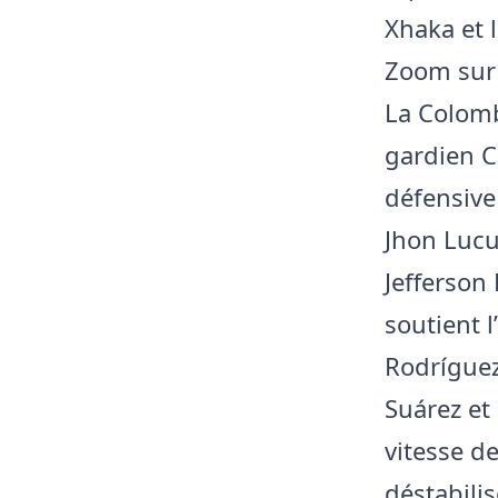
Xhaka et 
Zoom sur
La Colomb
gardien C
défensive
Jhon Lucu
Jefferson
soutient 
Rodríguez
Suárez et 
vitesse de
déstabili