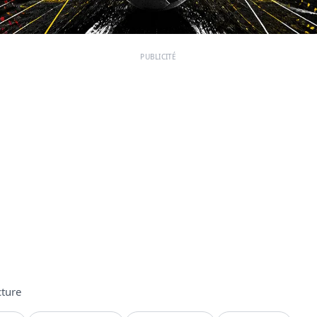
PUBLICITÉ
cture