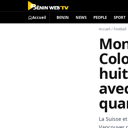
Accueil
BENIN
NEWS
PEOPLE
SPORT
Accueil
/
Football
Mond
Colo
hui
ave
qua
La Suisse et
Vancouver p