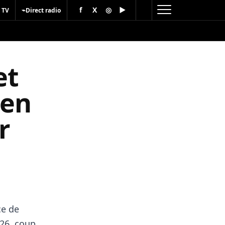
f
X
◎
▶
⌁
 TV
Direct radio
et
 en
r
ce de
26, coup