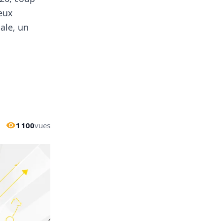
eux
ale, un
1 100
vues