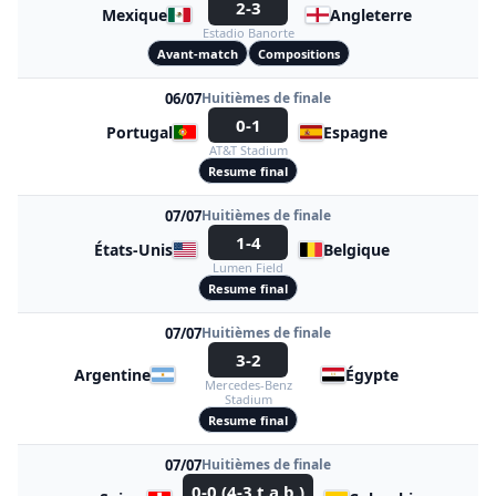
2-3
Mexique
Angleterre
Estadio Banorte
Avant-match
Compositions
06/07
Huitièmes de finale
0-1
Portugal
Espagne
AT&T Stadium
Resume final
07/07
Huitièmes de finale
1-4
États-Unis
Belgique
Lumen Field
Resume final
07/07
Huitièmes de finale
3-2
Argentine
Égypte
Mercedes-Benz
Stadium
Resume final
07/07
Huitièmes de finale
0-0 (4-3 t.a.b.)