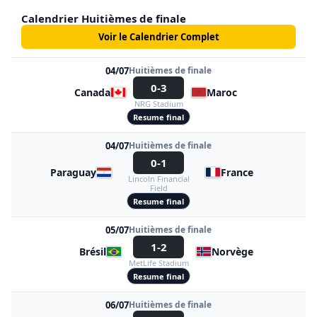
Calendrier Huitièmes de finale
Voir le Calendrier Complet
04/07
Huitièmes de finale
0-3
Canada
Maroc
NRG Stadium
Resume final
04/07
Huitièmes de finale
0-1
Paraguay
France
Lincoln Financial
Field
Resume final
05/07
Huitièmes de finale
1-2
Brésil
Norvège
MetLife Stadium
Resume final
06/07
Huitièmes de finale