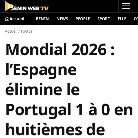
Accueil
BENIN
NEWS
PEOPLE
SPORT
ELLE
C
Accueil
/
Football
Mondial 2026 :
l’Espagne
élimine le
Portugal 1 à 0 en
huitièmes de