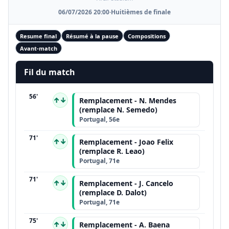
06/07/2026 20:00
·
Huitièmes de finale
Resume final
Résumé à la pause
Compositions
Avant-match
Fil du match
56'
↑↓
Remplacement - N. Mendes
(remplace N. Semedo)
Portugal, 56e
71'
↑↓
Remplacement - Joao Felix
(remplace R. Leao)
Portugal, 71e
71'
↑↓
Remplacement - J. Cancelo
(remplace D. Dalot)
Portugal, 71e
75'
↑↓
Remplacement - A. Baena