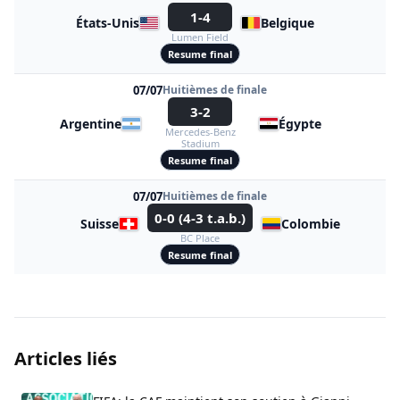
1-4
États-Unis
Belgique
Lumen Field
Resume final
07/07
Huitièmes de finale
3-2
Argentine
Égypte
Mercedes-Benz
Stadium
Resume final
07/07
Huitièmes de finale
0-0 (4-3 t.a.b.)
Suisse
Colombie
BC Place
Resume final
Articles liés