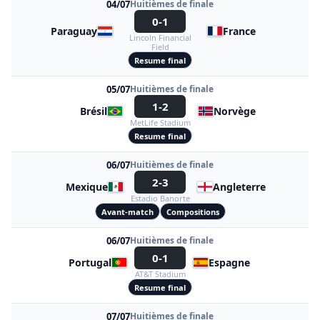
04/07
Huitièmes de finale
0-1
Paraguay
France
Lincoln Financial
Field
Resume final
05/07
Huitièmes de finale
1-2
Brésil
Norvège
MetLife Stadium
Resume final
06/07
Huitièmes de finale
2-3
Mexique
Angleterre
Estadio Banorte
Avant-match
Compositions
06/07
Huitièmes de finale
0-1
Portugal
Espagne
AT&T Stadium
Resume final
07/07
Huitièmes de finale