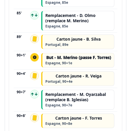
Espagne, 85e
85'
↑↓
Remplacement - D. Olmo
(remplace M. Merino)
Espagne, 85e
89'
Carton jaune - B. Silva
Portugal, 89e
90+1'
⚽
But - M. Merino (passe F. Torres)
Espagne, 90+1e
90+4'
Carton jaune - R. Veiga
Portugal, 90+4e
90+7'
↑↓
Remplacement - M. Oyarzabal
(remplace B. Iglesias)
Espagne, 90+7e
90+8'
Carton jaune - F. Torres
Espagne, 90+8e