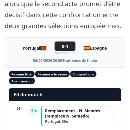
alors que le second acte promet d’être
décisif dans cette confrontation entre
deux grandes sélections européennes.
0-1
Portugal
Espagne
AT&T Stadium
06/07/2026 20:00
·
Huitièmes de finale
Resume final
Résumé à la pause
Compositions
Avant-match
Fil du match
56'
↑↓
Remplacement - N. Mendes
(remplace N. Semedo)
Portugal, 56e