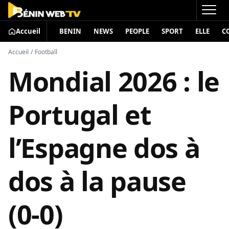
Accueil
BENIN
NEWS
PEOPLE
SPORT
ELLE
C
Accueil
/
Football
Mondial 2026 : le
Portugal et
l’Espagne dos à
dos à la pause
(0-0)