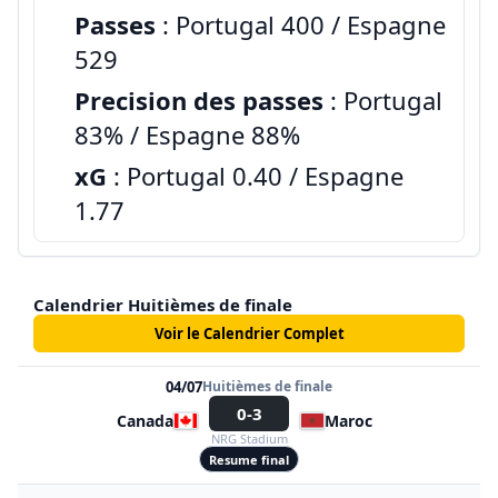
Passes
: Portugal 400 / Espagne
529
Precision des passes
: Portugal
83% / Espagne 88%
xG
: Portugal 0.40 / Espagne
1.77
Calendrier Huitièmes de finale
Voir le Calendrier Complet
04/07
Huitièmes de finale
0-3
Canada
Maroc
NRG Stadium
Resume final