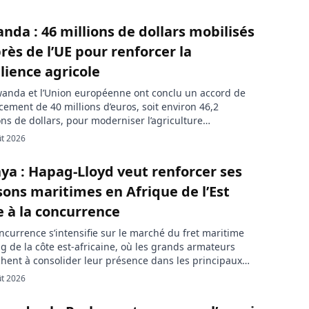
nda : 46 millions de dollars mobilisés
rès de l’UE pour renforcer la
ilience agricole
anda et l’Union européenne ont conclu un accord de
cement de 40 millions d’euros, soit environ 46,2
ons de dollars, pour moderniser l’agriculture
aise. Le dispositif doit renforcer la résilience du
ût 2026
ur face aux aléas climatiques et favoriser une
cipation plus inclusive à son développement. Le
ya : Hapag-Lloyd veut renforcer ses
cement a été signé par le gouvernement rwandais […]
isons maritimes en Afrique de l’Est
e à la concurrence
ncurrence s’intensifie sur le marché du fret maritime
ng de la côte est-africaine, où les grands armateurs
hent à consolider leur présence dans les principaux
dors de transit. Implanté à Mombasa depuis neuf ans,
ût 2026
emand Hapag-Lloyd souhaite étoffer ses services dans la
n. Hapag-Lloyd entend renforcer ses activités sur la