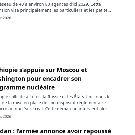
éseau de 40 à environ 80 agences d’ici 2029. Cette
sion vise principalement les particuliers et les petites
prises, dans le cadre d’une stratégie destinée à
ût 2026
rcer les dépôts de détail. Stanbic Bank Kenya prévoit
ubler le nombre de ses agences dans le […]
thiopie s’appuie sur Moscou et
hington pour encadrer son
gramme nucléaire
iopie sollicite à la fois la Russie et les États-Unis dans le
 de la mise en place de son dispositif réglementaire
cré au nucléaire civil. Cette démarche intervient alors
es grandes puissances se livrent une compétition
ût 2026
sante pour développer leurs coopérations nucléaires à
rs le monde, notamment en Afrique. L’Ethiopian
dan : l’armée annonce avoir repoussé
ology Authority a […]