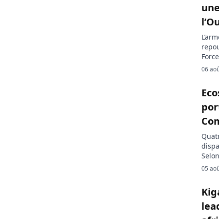
une
l’O
L’arm
repou
Force
comba
06 ao
au no
guerr
Eco
allié
por
Com
Quat
disp
Selon
chois
05 ao
polic
une 
Kig
dispa
lea