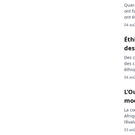
Quara
ont f
ont é
Cette
04 ao
au se
l’arm
Éth
chefs
des
Des c
des c
éthio
du Ti
04 ao
s’ac
nouve
L’O
mod
La co
Afriq
l’éva
l’exp
03 ao
réali