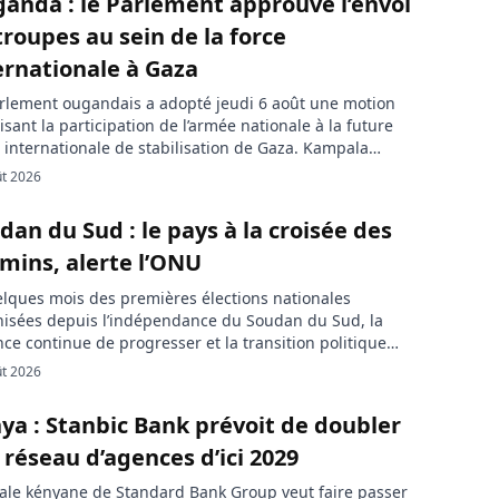
anda : le Parlement approuve l’envoi
e orientale de […]
troupes au sein de la force
ernationale à Gaza
rlement ougandais a adopté jeudi 6 août une motion
isant la participation de l’armée nationale à la future
 internationale de stabilisation de Gaza. Kampala
me avoir été sollicité par les États-Unis, mais ni le
ût 2026
e de soldats ni le calendrier de déploiement n’ont
e été précisés. La proposition a été présentée à la […]
dan du Sud : le pays à la croisée des
mins, alerte l’ONU
lques mois des premières élections nationales
isées depuis l’indépendance du Soudan du Sud, la
nce continue de progresser et la transition politique
 bloquée. Des acteurs du processus de paix
ût 2026
ndent des mesures urgentes pour renforcer la
ction des civils, élargir la participation des femmes et
ya : Stanbic Bank prévoit de doubler
 les mécanismes de justice prévus par l’accord […]
 réseau d’agences d’ici 2029
liale kényane de Standard Bank Group veut faire passer