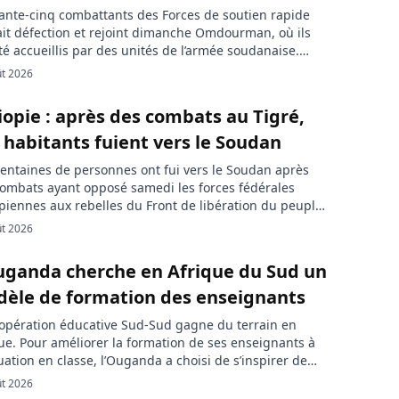
nte-cinq combattants des Forces de soutien rapide
ait défection et rejoint dimanche Omdourman, où ils
té accueillis par des unités de l’armée soudanaise.
 nouvelle reddition illustre l’intensification des départs
ût 2026
in des paramilitaires, engagés dans une guerre contre
ée depuis avril 2023. Le groupe était conduit par trois
iopie : après des combats au Tigré,
 militaires originaires du […]
 habitants fuient vers le Soudan
entaines de personnes ont fui vers le Soudan après
ombats ayant opposé samedi les forces fédérales
piennes aux rebelles du Front de libération du peuple
gré, le TPLF, dans le nord de l’Éthiopie. Les deux camps
ût 2026
cusent mutuellement de chercher à provoquer une
lle guerre dans cette région déjà ravagée par un […]
uganda cherche en Afrique du Sud un
èle de formation des enseignants
opération éducative Sud-Sud gagne du terrain en
ue. Pour améliorer la formation de ses enseignants à
luation en classe, l’Ouganda a choisi de s’inspirer de
érience de l’Afrique du Sud, un pays confronté à des
ût 2026
tés éducatives comparables. Kampala souhaite