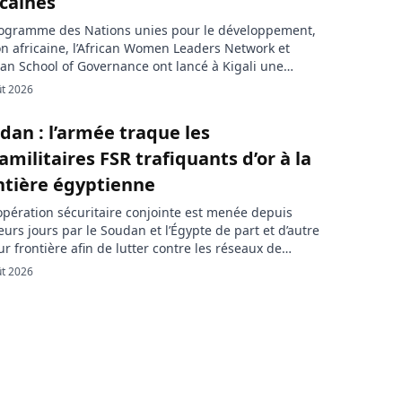
icaines
rogramme des Nations unies pour le développement,
on africaine, l’African Women Leaders Network et
ican School of Governance ont lancé à Kigali une
mie destinée à renforcer la participation des femmes
ût 2026
vie politique. La première cohorte réunit 30 dirigeantes
pirantes dirigeantes venues de différentes régions du
dan : l’armée traque les
nent. Kigali accueille le lancement […]
amilitaires FSR trafiquants d’or à la
ntière égyptienne
pération sécuritaire conjointe est menée depuis
eurs jours par le Soudan et l’Égypte de part et d’autre
ur frontière afin de lutter contre les réseaux de
ebande d’or. Cette initiative intervient après la décision
ût 2026
nseil de sécurité et de défense soudanais de prendre
esures renforcées contre un trafic qui contribue
ement […]