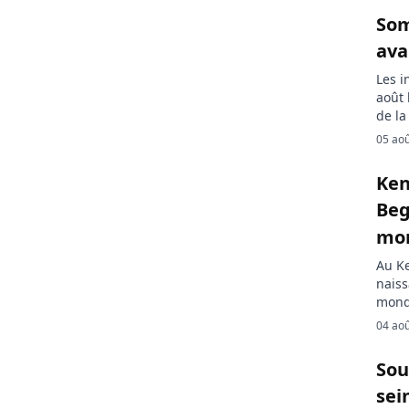
Som
ava
Les i
août 
de la
gouve
05 ao
confi
inten
Ken
comm
Beg
mor
Au K
naiss
mondi
30.40
04 ao
l’amp
santé
Sou
Fund 
sei