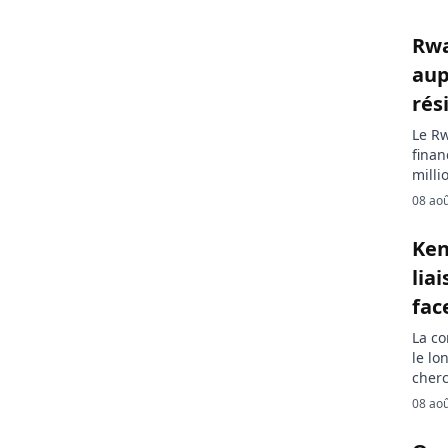
Rwa
aup
rés
Le Rw
finan
milli
rwand
08 ao
secte
parti
Ken
finan
lia
fac
La co
le lo
cherc
corri
08 ao
l’all
régio