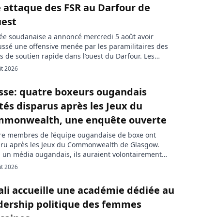
 attaque des FSR au Darfour de
uest
ée soudanaise a annoncé mercredi 5 août avoir
ssé une offensive menée par les paramilitaires des
s de soutien rapide dans l’ouest du Darfour. Les
ts se sont déroulés dans plusieurs localités situées
ût 2026
rd d’El-Geneina, capitale de cet Etat meurtri par la
e. Selon l’armée, les forces conjointes qui lui sont
sse: quatre boxeurs ougandais
es ont repoussé […]
tés disparus après les Jeux du
monwealth, une enquête ouverte
re membres de l’équipe ougandaise de boxe ont
aru après les Jeux du Commonwealth de Glasgow.
 un média ougandais, ils auraient volontairement
i de rester au Royaume-Uni pour y demander l’asile. La
ût 2026
e écossaise et les autorités britanniques ont ouvert
enquête. Quatre boxeurs ougandais sont portés
ali accueille une académie dédiée au
rus après leur participation aux Jeux du […]
dership politique des femmes