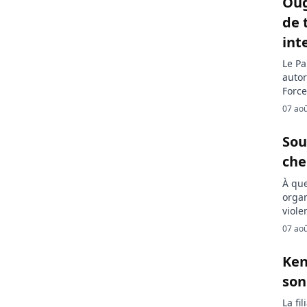
Oug
façad
de 
int
Le Pa
autor
Force
affir
07 ao
nombr
encor
Sou
che
À que
organ
viole
reste
07 ao
dema
prote
Ken
créer
son
La fi