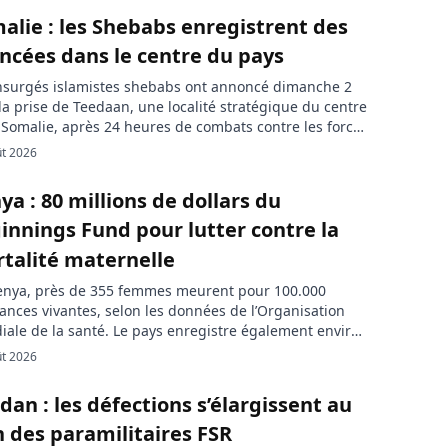
alie : les Shebabs enregistrent des
ncées dans le centre du pays
nsurgés islamistes shebabs ont annoncé dimanche 2
la prise de Teedaan, une localité stratégique du centre
 Somalie, après 24 heures de combats contre les forces
rnementales. Des habitants de localités voisines ont
ût 2026
rmé à l’Agence France-Presse que des affrontements
ses avaient eu lieu dans la zone. Dans un
ya : 80 millions de dollars du
uniqué bref, les […]
innings Fund pour lutter contre la
talité maternelle
enya, près de 355 femmes meurent pour 100.000
ances vivantes, selon les données de l’Organisation
ale de la santé. Le pays enregistre également environ
0 mort-nés chaque année, des chiffres qui illustrent
ût 2026
leur des défis auxquels reste confronté le système de
. Le ministère kényan de la Santé et le Beginnings
dan : les défections s’élargissent au
ont signé […]
n des paramilitaires FSR