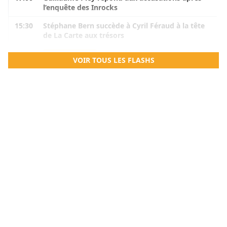
l’enquête des Inrocks
15:30
Stéphane Bern succède à Cyril Féraud à la tête
de La Carte aux trésors
14:53
Centrafrique : le commandant
CENTRAFRIQUE
VOIR TOUS LES FLASHS
de la brigade de Bambouti s’échappe après plus
de sept mois de captivité
14:51
Bénin : Armand Kuyema Natta à
BÉNIN
l’écoute des acteurs de l’éducation dans le
Mono et le Couffo
14:50
RDC : après l’accord avec une
RD CONGO
branche des FDLR, les zones d’ombre persistent
14:22
Bénin: après l’élection des membres du
BÉNIN
bureau, les sénateurs se retrouvent en
septembre prochain