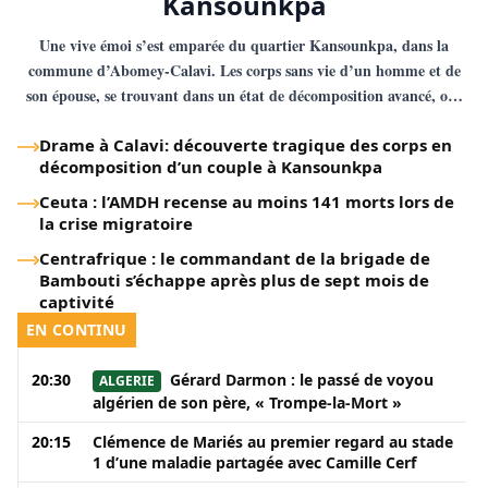
Kansounkpa
Une vive émoi s’est emparée du quartier Kansounkpa, dans la
commune d’Abomey-Calavi. Les corps sans vie d’un homme et de
son épouse, se trouvant dans un état de décomposition avancé, ont
été découverts au sein de leur chambre ce jeudi 6 août 2026, à
proximité du Collège d’enseignement général (CEG) de la localité. ​
Drame à Calavi: découverte tragique des corps en
décomposition d’un couple à Kansounkpa
Selon Bip […]
Ceuta : l’AMDH recense au moins 141 morts lors de
la crise migratoire
Centrafrique : le commandant de la brigade de
Bambouti s’échappe après plus de sept mois de
captivité
EN CONTINU
20:30
Gérard Darmon : le passé de voyou
ALGERIE
algérien de son père, « Trompe‑la‑Mort »
20:15
Clémence de Mariés au premier regard au stade
1 d’une maladie partagée avec Camille Cerf