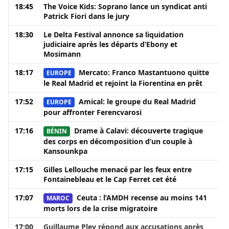
18:45
The Voice Kids: Soprano lance un syndicat anti
Patrick Fiori dans le jury
18:30
Le Delta Festival annonce sa liquidation
judiciaire après les départs d’Ebony et
Mosimann
18:17
Mercato: Franco Mastantuono quitte
EUROPE
le Real Madrid et rejoint la Fiorentina en prêt
17:52
Amical: le groupe du Real Madrid
EUROPE
pour affronter Ferencvarosi
17:16
Drame à Calavi: découverte tragique
BÉNIN
des corps en décomposition d’un couple à
Kansounkpa
17:15
Gilles Lellouche menacé par les feux entre
Fontainebleau et le Cap Ferret cet été
17:07
Ceuta : l’AMDH recense au moins 141
MAROC
morts lors de la crise migratoire
17:00
Guillaume Pley répond aux accusations après