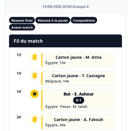
15/06/2026 20:00
·
Groupe G
Resume final
Résumé à la pause
Compositions
Avant-match
Fil du match
13'
Carton jaune - M. Attia
Égypte, 13e
14'
Carton jaune - T. Castagne
Belgique, 14e
19'
⚽
But - E. Ashour
0-1
Égypte · Passe : M. Salah
34'
Carton jaune - A. Fatouh
Égypte, 34e