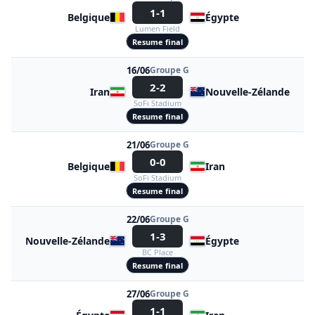
1-1
Belgique
Égypte
Lumen Field
Resume final
16/06
Groupe G
2-2
Iran
Nouvelle-Zélande
SoFi Stadium
Resume final
21/06
Groupe G
0-0
Belgique
Iran
SoFi Stadium
Resume final
22/06
Groupe G
1-3
Nouvelle-Zélande
Égypte
BC Place
Resume final
27/06
Groupe G
1-1