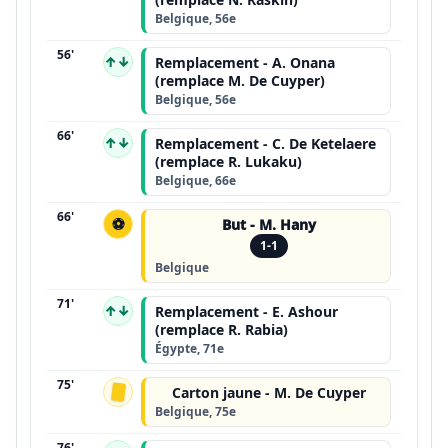
Belgique, 56e
56'
↑↓
Remplacement - A. Onana
(remplace M. De Cuyper)
Belgique, 56e
66'
↑↓
Remplacement - C. De Ketelaere
(remplace R. Lukaku)
Belgique, 66e
66'
⚽
But - M. Hany
1-1
Belgique
71'
↑↓
Remplacement - E. Ashour
(remplace R. Rabia)
Égypte, 71e
75'
Carton jaune - M. De Cuyper
Belgique, 75e
76'