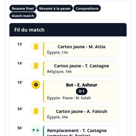
Resume final
Résumé à la pause
Compositions
Avant-match
Fil du match
13'
Carton jaune - M. Attia
Égypte, 13e
14'
Carton jaune - T. Castagne
Belgique, 14e
19'
⚽
But - E. Ashour
0-1
Égypte · Passe : M. Salah
34'
Carton jaune - A. Fatouh
Égypte, 34e
56'
↑↓
Remplacement - T. Castagne
(remplace N. Raskin)