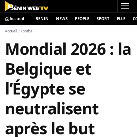
Accueil
BENIN
NEWS
PEOPLE
SPORT
ELLE
C
Accueil
/
Football
Mondial 2026 : la
Belgique et
l’Égypte se
neutralisent
après le but