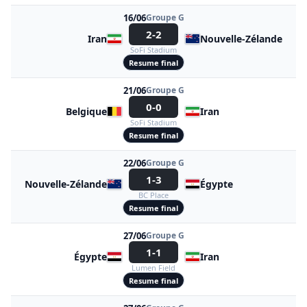
16/06
Groupe G
2-2
Iran
Nouvelle-Zélande
SoFi Stadium
Resume final
21/06
Groupe G
0-0
Belgique
Iran
SoFi Stadium
Resume final
22/06
Groupe G
1-3
Nouvelle-Zélande
Égypte
BC Place
Resume final
27/06
Groupe G
1-1
Égypte
Iran
Lumen Field
Resume final