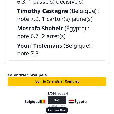
6.3, 1 passe(s) decisive(s)
Timothy Castagne
(Belgique) :
note 7.9, 1 carton(s) jaune(s)
Mostafa Shobeir
(Égypte) :
note 6.7, 2 arret(s)
Youri Tielemans
(Belgique) :
note 7.3
Calendrier Groupe G
Voir le Calendrier Complet
15/06
Groupe G
1-1
Belgique
Égypte
Lumen Field
Resume final