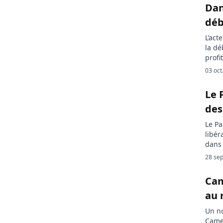
Dan
dé
L’act
la dé
profi
méco
03 oct
Nsang
son S
Le 
Passi
des
Le Pa
libér
dans 
relig
28 sep
La Bi
par l
Cam
au 
Un no
Came