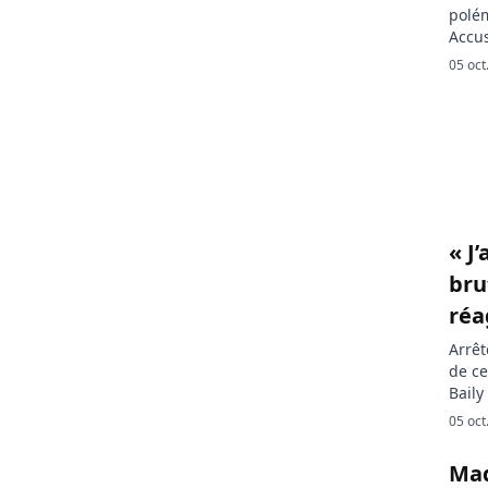
polém
Accus
donne
05 oct
comé
polém
« J
bru
réa
Arrêt
de ce
Baily
de so
05 oct
chant
sa pa
Mad