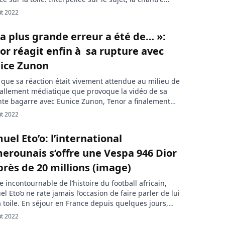
ounaise fait de nouvelles révélations croustillantes.
ût 2022
s les préparatifs de leur collaboration musicale, KS
 et Indira Baboké sont soupçonnés d’être dans une
a plus grande erreur a été de… »:
tion amoureuse. Récemment reçue […]
or réagit enfin à sa rupture avec
ice Zunon
 que sa réaction était vivement attendue au milieu de
allement médiatique que provoque la vidéo de sa
nte bagarre avec Eunice Zunon, Tenor a finalement
 le silence. Le chanteur camerounais dans un message
ût 2022
 en storie sur ses réseaux sociaux a subtilement
mé son ressenti. La relation tant enviée entre Eunice
uel Eto’o: l’international
 et […]
erounais s’offre une Vespa 946 Dior
près de 20 millions (image)
e incontournable de l’histoire du football africain,
l Eto’o ne rate jamais l’occasion de faire parler de lui
a toile. En séjour en France depuis quelques jours,
uel président de la Fecafoot vient de présenter à ses
ût 2022
sa nouvelle moto qui lui a coûté les yeux de la tête.