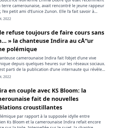
a terre camerounaise, avait rencontré le jeune rappeur
, l’ex petit ami d’Eunice Zunon. Elle l’a fait savoir à
rs une publication sur sa page Facebook dans la soirée
t. 2022
e dimanche 11 septembre 2022. Bien que le rappeur
ounais Tenor ne soit plus avec la […]
lle refuse toujours de faire cours sans
m… » la chanteuse Indira au cÅ“ur
ne polémique
anteuse camerounaise Indira fait l’objet d’une vive
ique depuis quelques heures sur les réseaux sociaux.
est parti de la publication d’une internaute qui révèle
a chanteuse gospel et étudiante en médecine refuse
t. 2022
urs de faire cours sur le campus à chaque fois que
hi n’est pas climatisé. La chanteuse gospel Indira dont
ira en couple avec KS Bloom: la
erounaise fait de nouvelles
élations croustillantes
lémique par rapport à la supposée idylle entre
irien Ks Bloom et la camerounaise Indira refait encore
ce sur la toile. Interpellée sur le sujet, la chantre