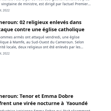
 vingtaine de ministre, est dirigé par l’actuel Premier
tre Dion Ngute. D’importants changements ont été
t. 2022
 notamment au Secrétariat général de la présidence
 République, selon ActuCameroun. Ci-dessous, la liste
eroun: 02 religieux enlevés dans
 gouvernement: Premier ministre: Dion NguteMinistre
ttaque contre une église catholique
hommes armés ont attaqué vendredi, une église
olique à Mamfe, au Sud-Ouest du Cameroun. Selon
orité locale, deux religieux ont été enlevés par les
llants. « Des séparatistes armés ont attaqué, vendredi
t. 2022
ptembre, une église catholique dans la ville de
e, dans le Sud-Ouest du Cameroun, kidnappant deux
ieux dont un prêtre », […]
eroun: Tenor et Emma Dobre
ffrent une virée nocturne à Yaoundé
oductrice ivoirienne Emma Dobre qui était récemment