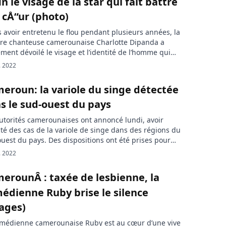
in le visage de la star qui fait battre
 cÅ“ur (photo)
 avoir entretenu le flou pendant plusieurs années, la
bre chanteuse camerounaise Charlotte Dipanda a
ement dévoilé le visage et l’identité de l’homme qui
ge sa vie. Longtemps soupçonnée d’être en couple
. 2022
le chanteur Singuila, Charlotte Dipanda vient de siffler
n de cette polémique qui date depuis de nombreuses
eroun: la variole du singe détectée
s. Eh oui! la […]
s le sud-ouest du pays
utorités camerounaises ont annoncé lundi, avoir
té des cas de la variole de singe dans des régions du
uest du pays. Des dispositions ont été prises pour
dre efficacement à l’urgence sanitaire. « Des cas de
. 2022
le du singe ont été signalés dans les districts de santé
onge et Kumba », a alerté, […]
erounÂ : taxée de lesbienne, la
édienne Ruby brise le silence
ages)
omédienne camerounaise Ruby est au cœur d’une vive