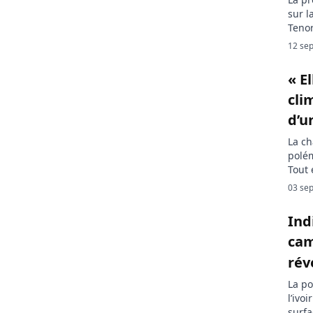
sur l
Tenor
trave
12 sep
de c
camer
« E
cli
d’u
La ch
polém
Tout 
que l
03 sep
toujo
l’amp
Ind
[…]
cam
rév
La po
l’ivo
surfa