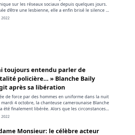
ique sur les réseaux sociaux depuis quelques jours.
ée d’être une lesbienne, elle a enfin brisé le silence et
 sa part de vérité. Depuis quelques jours, la
. 2022
dienne camerounaise Ruby est au cœur d’une vive
ique sur la toile. La jeune dame est en […]
’ai toujours entendu parler de
talité policière… » Blanche Baily
git après sa libération
ée de force par des hommes en uniforme dans la nuit
 mardi 4 octobre, la chanteuse camerounaise Blanche
 a été finalement libérée. Alors que les circonstances
n arrestation continuent de faire polémique, la
. 2022
euse a finalement réagi dans un message posté sur
ge Facebook. C’est la nouvelle affaire qui défraie […]
ame Monsieur: le célèbre acteur