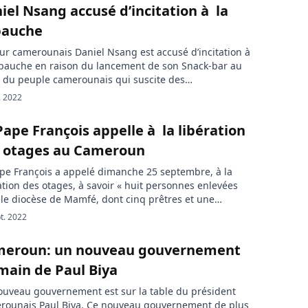
iel Nsang accusé d’incitation à la
bauche
eur camerounais Daniel Nsang est accusé d’incitation à
bauche en raison du lancement de son Snack-bar au
t du peuple camerounais qui suscite des
ntentements. Le célèbre acteur camerounais Daniel
. 2022
 est au cœur de la polémique depuis le lancement de
nack-bar. En effet, il est reproché à l’acteur et époux de
Pape François appelle à la libération
 dans la […]
 otages au Cameroun
pe François a appelé dimanche 25 septembre, à la
ation des otages, à savoir « huit personnes enlevées
le diocèse de Mamfé, dont cinq prêtres et une
ieuse», au Cameroun, le vendredi 16 septembre 2022.
t. 2022
rmanie, le Cameroun et les migrant ont été évoqués
e Pape François après la prière de […]
eroun: un nouveau gouvernement
main de Paul Biya
uveau gouvernement est sur la table du président
rounais Paul Biya. Ce nouveau gouvernement de plus