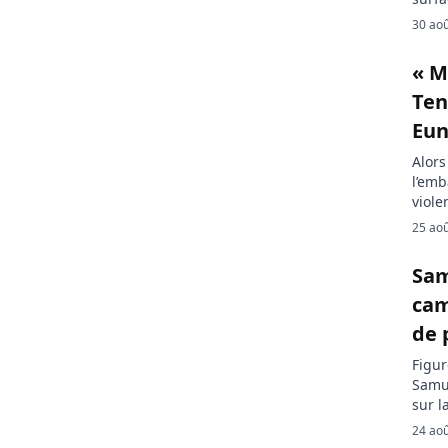
camer
30 ao
Depui
Bloom
« M
rela
Ten
Eun
Alors
l’emb
viole
brisé
25 ao
posté
expri
Sam
Zunon
cam
de 
Figur
Samue
sur l
l’act
24 ao
fans 