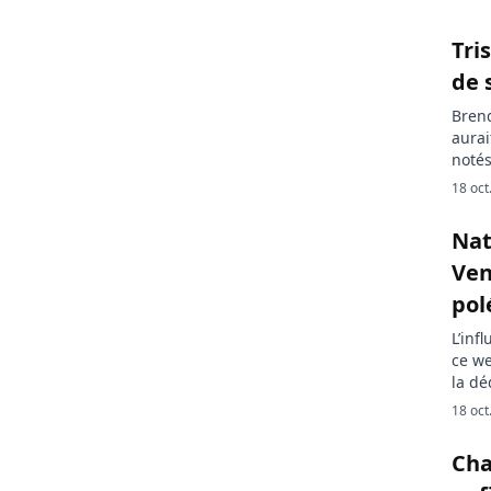
Tri
de 
Brend
aurai
notés
par l
18 oct
de la
socia
Nat
Ven
pol
L’inf
ce we
la dé
d’une
18 oct
Natha
page 
Cha
[…]