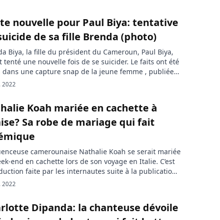
ste nouvelle pour Paul Biya: tentative
suicide de sa fille Brenda (photo)
a Biya, la fille du président du Cameroun, Paul Biya,
t tenté une nouvelle fois de se suicider. Le faits ont été
 dans une capture snap de la jeune femme , publiée
e lanceur d’alerte Nzui Manto. Brenda Biya est au bord
. 2022
 dépression. Après ses frasques sur les réseaux
ux, la […]
halie Koah mariée en cachette à
ise? Sa robe de mariage qui fait
émique
luenceuse camerounaise Nathalie Koah se serait mariée
ek-end en cachette lors de son voyage en Italie. C’est
duction faite par les internautes suite à la publication
 série de photos qui annonce son possible mariage.
. 2022
lie Koah déjà mariée ? Dans une publication sur sa
Facebook, l’influenceuse s’est affichée dans une robe
rlotte Dipanda: la chanteuse dévoile