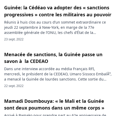
militaire puis contraint à l’exil au Burkina Faso, devrait être
[…]
Guinée: la Cédéao va adopter des « sanctions
progressives » contre les militaires au pouvoir
Réunis à huis clos au cours d’un sommet extraordinaire ce
jeudi 22 septembre à New-York, en marge de la 77e
assemblée générale de l’ONU, les chefs d’État de la
Communauté économique des Etats de l’Afrique de l’ouest
23 sept. 2022
(Cedeao), ont décidé d’appliquer une batterie de «sanctions
progressives» ciblées sur les militaires au pouvoir en Guinée.
«L’heure […]
Menacée de sanctions, la Guinée passe un
savon à la CEDEAO
Dans une interview accordée au média Français RFI,
mercredi, le président de la CEDEAO, Umaro Sissoco EmbalÃ³,
a menacé la Guinée de lourdes sanctions. Cette sortie du
patron de l’organisation ouest-africaine, n’a pas du tout plu à
22 sept. 2022
la Guinée, qui n’a pas manqué de lui remonter les bretelles.
Comme toujours, la Guinée de Mamadi Doumbouya […]
Mamadi Doumbouya: « le Mali et la Guinée
sont deux poumons dans un même corps »
Arrivé à Bamako pour prendre part au 62e anniversaire de