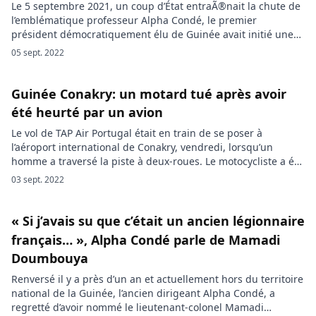
Le 5 septembre 2021, un coup d’État entraÃ®nait la chute de
l’emblématique professeur Alpha Condé, le premier
président démocratiquement élu de Guinée avait initié une
révision constitutionnelle controversée pour briguer un
05 sept. 2022
troisième mandat. C’est le matin du dimanche 05 septembre
2021, que l’ancien président Alpha Condé a été renversé par
le Comité national pour le rassemblement et […]
Guinée Conakry: un motard tué après avoir
été heurté par un avion
Le vol de TAP Air Portugal était en train de se poser à
l’aéroport international de Conakry, vendredi, lorsqu’un
homme a traversé la piste à deux-roues. Le motocycliste a été
tué. Un motard a été tué vendredi après avoir heurté un
03 sept. 2022
avion de TAP Air Portugal sur la piste lors de l’atterrissage de
l’appareil à […]
« Si j’avais su que c’était un ancien légionnaire
français… », Alpha Condé parle de Mamadi
Doumbouya
Renversé il y a près d’un an et actuellement hors du territoire
national de la Guinée, l’ancien dirigeant Alpha Condé, a
regretté d’avoir nommé le lieutenant-colonel Mamadi