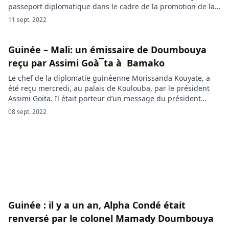
passeport diplomatique dans le cadre de la promotion de la
culture et de la destination Guinée. Ce vendredi 9 septembre
11 sept. 2022
2022, Grand P a reçu un passeport diplomatique des mains
du Colonel Mamadi Doumbouya. Accompagné […]
Guinée – Mali: un émissaire de Doumbouya
reçu par Assimi Goà¯ta à Bamako
Le chef de la diplomatie guinéenne Morissanda Kouyate, a
été reçu mercredi, au palais de Koulouba, par le président
Assimi Goïta. Il était porteur d’un message du président
Guinéen Mamadi Doumbouya. Le président de la transition
08 sept. 2022
au Mali, le Colonel Assimi Goïta, a accordé une audience,
mercredi 07 septembre 2022, à Morissanda Kouyate, ministre
des […]
Guinée : il y a un an, Alpha Condé était
renversé par le colonel Mamady Doumbouya