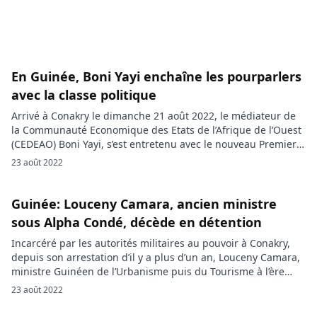
En Guinée, Boni Yayi enchaîne les pourparlers
avec la classe politique
Arrivé à Conakry le dimanche 21 août 2022, le médiateur de
la Communauté Economique des Etats de l’Afrique de l’Ouest
(CEDEAO) Boni Yayi, s’est entretenu avec le nouveau Premier
ministre de la Guinée, Bernard Goumou et deux autres
23 août 2022
ministres du gouvernement. L’ancien président du Bénin et
médiateur de la CEDEAO en Guinée, Boni Yayi, poursuit […]
Guinée: Louceny Camara, ancien ministre
sous Alpha Condé, décède en détention
Incarcéré par les autorités militaires au pouvoir à Conakry,
depuis son arrestation d’il y a plus d’un an, Louceny Camara,
ministre Guinéen de l’Urbanisme puis du Tourisme à l’ère
d’Alpha Condé, est décédé samedi 20 août 2022. Son état de
23 août 2022
santé s’était aggravé, selon son entourage. Ancien ministre
de l’Urbanisme puis du Tourisme, ancien député, […]