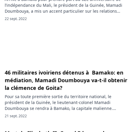
l’indépendance du Mali, le président de la Guinée, Mamadi
Doumbouya, a mis un accent particulier sur les relations
qu’entretiennent les deux pays frères. Il sonnait 15 heures 40
22 sept. 2022
minutes quand l’avion transportant le président de la
transition guinéenne, le colonel Mamadi Doumbouya se
posait sur […]
46 militaires ivoiriens détenus à Bamako: en
médiation, Mamadi Doumbouya va-t-il obtenir
la clémence de Goita?
Pour sa toute première sortie du territoire national, le
président de la Guinée, le lieutenant-colonel Mamadi
Doumbouya se rendra à Bamako, la capitale malienne.
Durant son séjour, Doumbouya échangera avec son hôte et
21 sept. 2022
assistera à la célébration du 62ème anniversaire de
l’indépendance du Mali. L’avion transportant le président
Mamadi Doumbouya a décollé de Conakry ce mercredi […]