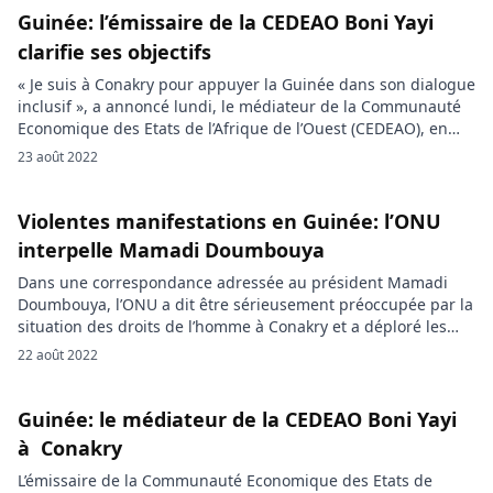
Guinée: l’émissaire de la CEDEAO Boni Yayi
clarifie ses objectifs
« Je suis à Conakry pour appuyer la Guinée dans son dialogue
inclusif », a annoncé lundi, le médiateur de la Communauté
Economique des Etats de l’Afrique de l’Ouest (CEDEAO), en
Guinée, Boni Yayi. En tête d’une délégation ouest-africaine,
23 août 2022
l’émissaire de la CEDEAO en Guinée, l’ancien président
Béninois Boni Yayi, est arrivé dimanche à Conakry, la capitale
[…]
Violentes manifestations en Guinée: l’ONU
interpelle Mamadi Doumbouya
Dans une correspondance adressée au président Mamadi
Doumbouya, l’ONU a dit être sérieusement préoccupée par la
situation des droits de l’homme à Conakry et a déploré les
morts enregistrés lors des violentes manifestations qui ont
22 août 2022
paralysé la capitale du pays. Les 28 et 29 juillet 2022, la
Guinée a connu de violentes manifestations suite à […]
Guinée: le médiateur de la CEDEAO Boni Yayi
à Conakry
L’émissaire de la Communauté Economique des Etats de