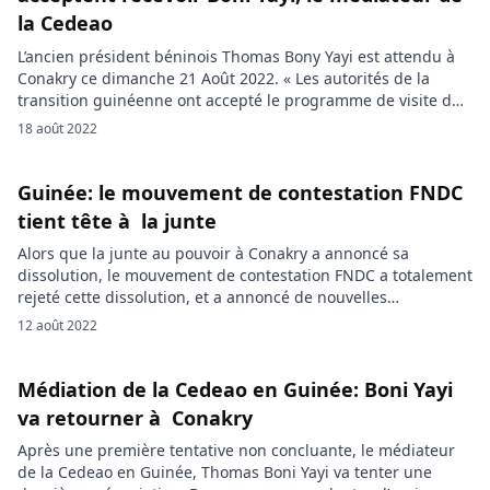
la Cedeao
L’ancien président béninois Thomas Bony Yayi est attendu à
Conakry ce dimanche 21 Août 2022. « Les autorités de la
transition guinéenne ont accepté le programme de visite du
Médiateur de la CEDEAO », a annoncé l’institution sous-
18 août 2022
régionale. « La Commission de la CEDEAO informe que les
autorités de la transition guinéenne ont accepté le
programme de visite de […]
Guinée: le mouvement de contestation FNDC
tient tête à la junte
Alors que la junte au pouvoir à Conakry a annoncé sa
dissolution, le mouvement de contestation FNDC a totalement
rejeté cette dissolution, et a annoncé de nouvelles
manifestations. Le Front national pour la défense de la
12 août 2022
Constitution (FNDC) ne compte pas se plier à la décision des
autorités de la transition en Guinée. Alors que […]
Médiation de la Cedeao en Guinée: Boni Yayi
va retourner à Conakry
Après une première tentative non concluante, le médiateur
de la Cedeao en Guinée, Thomas Boni Yayi va tenter une