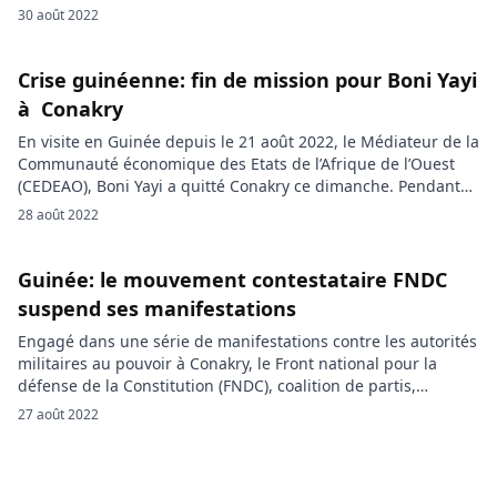
Doumbouya à la tête des forces spéciales de la Guinée.
30 août 2022
Installé à Istanbul depuis le 21 mai dernier, Alpha Condé,
renversé le dimanche 05 septembre 2021, est revenu […]
Crise guinéenne: fin de mission pour Boni Yayi
à Conakry
En visite en Guinée depuis le 21 août 2022, le Médiateur de la
Communauté économique des Etats de l’Afrique de l’Ouest
(CEDEAO), Boni Yayi a quitté Conakry ce dimanche. Pendant
son séjour, l’ancien président de l’Union Africaine (UA) a
28 août 2022
échangé avec plusieurs acteurs impliqués dans la recherche
du consensus autour d’un calendrier acceptable sur la […]
Guinée: le mouvement contestataire FNDC
suspend ses manifestations
Engagé dans une série de manifestations contre les autorités
militaires au pouvoir à Conakry, le Front national pour la
défense de la Constitution (FNDC), coalition de partis,
syndicats et organisations de la société civile, a suspendu ses
27 août 2022
appels à manifester les 29 août et dimanche 04 septembre
pour un retour à l’ordre constitutionnel. Après avoir […]