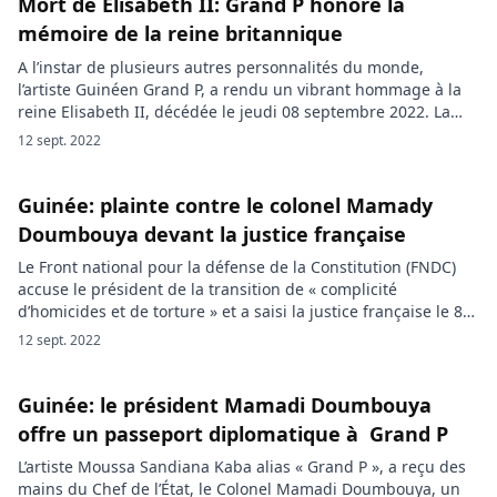
Mort de Elisabeth II: Grand P honore la
mémoire de la reine britannique
A l’instar de plusieurs autres personnalités du monde,
l’artiste Guinéen Grand P, a rendu un vibrant hommage à la
reine Elisabeth II, décédée le jeudi 08 septembre 2022. La
mort de la reine Elisabeth II, n’a pas laissé indifférent le
12 sept. 2022
chanteur Guinéen Grand P. Ce lundi, il s’est rendu à la
représentation diplomatique du Royaume […]
Guinée: plainte contre le colonel Mamady
Doumbouya devant la justice française
Le Front national pour la défense de la Constitution (FNDC)
accuse le président de la transition de « complicité
d’homicides et de torture » et a saisi la justice française le 8
septembre. Une plainte contre le président de la transition,
12 sept. 2022
le colonel Mamady Doumbouya, a été déposée jeudi 8
septembre à Paris, en France, […]
Guinée: le président Mamadi Doumbouya
offre un passeport diplomatique à Grand P
L’artiste Moussa Sandiana Kaba alias « Grand P », a reçu des
mains du Chef de l’État, le Colonel Mamadi Doumbouya, un