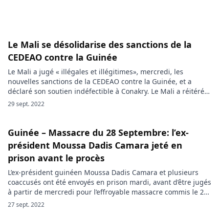
Le Mali se désolidarise des sanctions de la
CEDEAO contre la Guinée
Le Mali a jugé « illégales et illégitimes», mercredi, les
nouvelles sanctions de la CEDEAO contre la Guinée, et a
déclaré son soutien indéfectible à Conakry. Le Mali a réitéré
son soutien aux autorités de la transition de la Guinée. Dans
29 sept. 2022
un communiqué le mercredi 28 septembre 2022, le
gouvernement de Bamako a dit avoir […]
Guinée – Massacre du 28 Septembre: l’ex-
président Moussa Dadis Camara jeté en
prison avant le procès
L’ex-président guinéen Moussa Dadis Camara et plusieurs
coaccusés ont été envoyés en prison mardi, avant d’être jugés
à partir de mercredi pour l’effroyable massacre commis le 28
septembre 2009, ont indiqué leurs avocats. L’ancien dictateur,
27 sept. 2022
arrivé au pouvoir en 2008 à la faveur d’un coup d’Etat