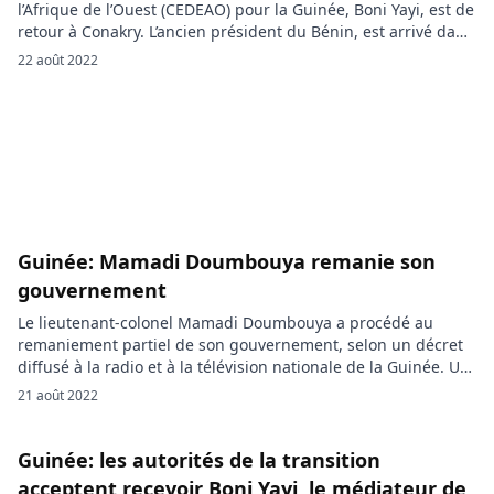
l’Afrique de l’Ouest (CEDEAO) pour la Guinée, Boni Yayi, est de
retour à Conakry. L’ancien président du Bénin, est arrivé dans
la capitale guinéenne, dimanche, pour entamer des
22 août 2022
dialogues avec les autorités du pays. Désigné par
l’organisation ouest-africaine pour une médiation en Guinée,
l’ex-dirigeant Béninois Boni Yayi […]
Guinée: Mamadi Doumbouya remanie son
gouvernement
Le lieutenant-colonel Mamadi Doumbouya a procédé au
remaniement partiel de son gouvernement, selon un décret
diffusé à la radio et à la télévision nationale de la Guinée. Un
nouveau gouvernement a vu le jour à Conakry. Dans ce
21 août 2022
nouveau gouvernement, on note que 06 ministres ont
changé de portefeuille et un septième, Ibrahima Abé Sylla,
[…]
Guinée: les autorités de la transition
acceptent recevoir Boni Yayi, le médiateur de