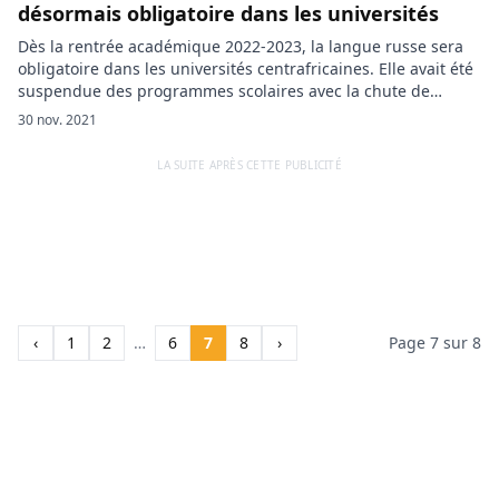
désormais obligatoire dans les universités
Dès la rentrée académique 2022-2023, la langue russe sera
obligatoire dans les universités centrafricaines. Elle avait été
suspendue des programmes scolaires avec la chute de
l’empereur Bokassa, mais réintroduite dans les écoles en en
30 nov. 2021
2019. La Russie vient de s’implanter davantage en
Centrafrique, cette fois-ci via l’enseignement. La langue russe
LA SUITE APRÈS CETTE PUBLICITÉ
sera désormais une matière obligatoire dans les […]
‹
1
2
…
6
7
8
›
Page 7 sur 8