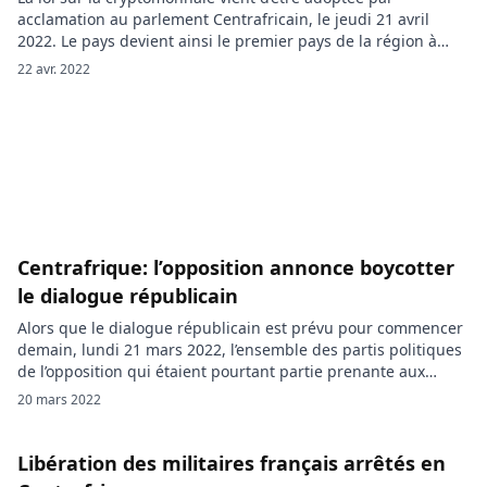
acclamation au parlement Centrafricain, le jeudi 21 avril
2022. Le pays devient ainsi le premier pays de la région à
officiellement autoriser l’utilisation de la monnaie digitale. La
22 avr. 2022
République centrafricaine se positionne comme le 1er pays
ayant légalisé la monnaie virtuelle. Réunis en séance
plénière, les députés ont […]
Centrafrique: l’opposition annonce boycotter
le dialogue républicain
Alors que le dialogue républicain est prévu pour commencer
demain, lundi 21 mars 2022, l’ensemble des partis politiques
de l’opposition qui étaient pourtant partie prenante aux
activités préparatoires de ce dialogue, ont annoncé ce
20 mars 2022
dimanche, qu’ils vont boycotter cette assise. Reconcilier les
centrafricains, c’est l’objectif que vise le président Faustin-
Archange Touadéra qui a convoqué un […]
Libération des militaires français arrêtés en