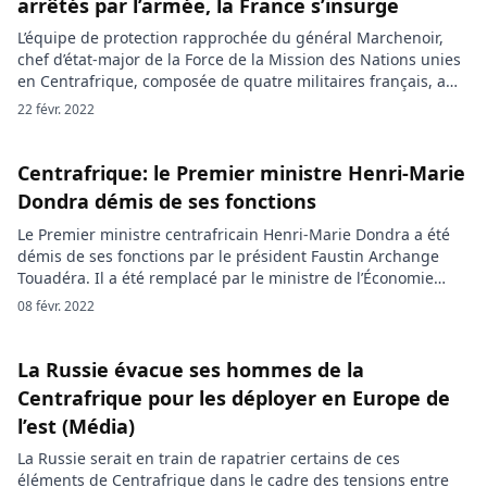
arrêtés par l’armée, la France s’insurge
L’équipe de protection rapprochée du général Marchenoir,
chef d’état-major de la Force de la Mission des Nations unies
en Centrafrique, composée de quatre militaires français, a
été arrêtée lundi après-midi à l’aéroport de Bangui. Quatre
22 févr. 2022
militaires français, formant la garde rapprochée du chef
d’état-major de la Mission multidimensionnelle intégrée des
Nations unies pour la stabilisation […]
Centrafrique: le Premier ministre Henri-Marie
Dondra démis de ses fonctions
Le Premier ministre centrafricain Henri-Marie Dondra a été
démis de ses fonctions par le président Faustin Archange
Touadéra. Il a été remplacé par le ministre de l’Économie
Felix Moloua. Henri-Marie Dondra n’est plus le chef du
08 févr. 2022
gouvernement en Centrafrique. Nommé il y a seulement 8
mois, l’ancien ministre du Plan et de l’Economie en
Centrafrique a été […]
La Russie évacue ses hommes de la
Centrafrique pour les déployer en Europe de
l’est (Média)
La Russie serait en train de rapatrier certains de ces
éléments de Centrafrique dans le cadre des tensions entre