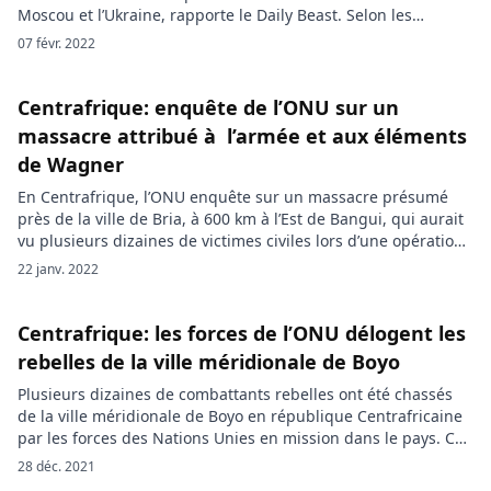
Moscou et l’Ukraine, rapporte le Daily Beast. Selon les
rapports, la Russie serait en train d’évacuer ses instructeurs
07 févr. 2022
militaires présentés par les occidentaux comme des éléments
du groupe militaire privé Wagner. Le Daily Beast estime que
[…]
Centrafrique: enquête de l’ONU sur un
massacre attribué à l’armée et aux éléments
de Wagner
En Centrafrique, l’ONU enquête sur un massacre présumé
près de la ville de Bria, à 600 km à l’Est de Bangui, qui aurait
vu plusieurs dizaines de victimes civiles lors d’une opération
conjointe les 16 et 17 janvier des forces armées et de
22 janv. 2022
mercenaires du groupe privé russe Wagner. Plus de 30 civils
auraient été […]
Centrafrique: les forces de l’ONU délogent les
rebelles de la ville méridionale de Boyo
Plusieurs dizaines de combattants rebelles ont été chassés
de la ville méridionale de Boyo en république Centrafricaine
par les forces des Nations Unies en mission dans le pays. Ce
résultat est le fruit d’une opération initiée et menée par les
28 déc. 2021
casques bleus. Alors que des combattants du groupe rebelle