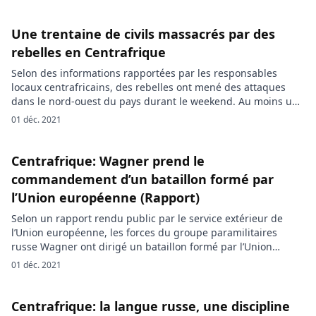
Relations (ISPR), un service chargé des communications
officielles de l’armée pakistanaise, le soldat, Hawaldar Shafiq,
qui s’est engagé avec […]
Une trentaine de civils massacrés par des
rebelles en Centrafrique
Selon des informations rapportées par les responsables
locaux centrafricains, des rebelles ont mené des attaques
dans le nord-ouest du pays durant le weekend. Au moins une
trentaine de civils et deux soldats ont été tués. Des rebelles
01 déc. 2021
centrafricains ont mené des attaques simultanées dimanche
contre deux villages dans le nord-ouest du pays, près de la
[…]
Centrafrique: Wagner prend le
commandement d’un bataillon formé par
l’Union européenne (Rapport)
Selon un rapport rendu public par le service extérieur de
l’Union européenne, les forces du groupe paramilitaires
russe Wagner ont dirigé un bataillon formé par l’Union
européenne en République centrafricaine (RCA), dans le
01 déc. 2021
cadre d’opération de sécurisation du pays. EUobserver citant
le service extérieur de l’UE, rapporte que « aujourd’hui, la
plupart des unités des FACA […]
Centrafrique: la langue russe, une discipline