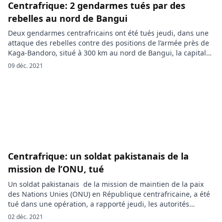
parlement […]
Centrafrique: 2 gendarmes tués par des
rebelles au nord de Bangui
Deux gendarmes centrafricains ont été tués jeudi, dans une
attaque des rebelles contre des positions de l’armée près de
Kaga-Bandoro, situé à 300 km au nord de Bangui, la capitale
centrafricaine. « Deux gendarmes ont été tués jeudi matin
09 déc. 2021
quand des rebelles ont attaqué des postes des forces de
sécurité et de défense dans la […]
Centrafrique: un soldat pakistanais de la
mission de l’ONU, tué
Un soldat pakistanais de la mission de maintien de la paix
des Nations Unies (ONU) en République centrafricaine, a été
tué dans une opération, a rapporté jeudi, les autorités
pakistanaises. Selon un rapport de l’Inter-Services Public
02 déc. 2021