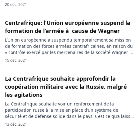
moins 15 personnes civiles ont été tuées et plusieurs autres
20 déc. 2021
mutilées par des individus appartenant à un des groupes
armés qui font rage en Centrafrique. […]
Centrafrique: l’Union européenne suspend la
formation de l’armée à cause de Wagner
L’Union européenne a suspendu temporairement sa mission
de formation des forces armées centrafricaines, en raison du
« contrôle exercé par les mercenaires de la société Wagner »,
a annoncé mercredi à l’AFP la mission de l’UE à Bangui. Après
15 déc. 2021
avoir infligé des sanctions économiques aux responsables du
groupe paramilitaire russe Wagner, l’Union Européenne
suspend temporairement sa formation au […]
La Centrafrique souhaite approfondir la
coopération militaire avec la Russie, malgré
les agitations
La Centrafrique souhaite voir un renforcement de la
participation russe à la mise en place d’un système de
sécurité et de défense solide dans le pays. C’est ce qu’a laissé
entendre le président de l’Assemblée nationale de la
13 déc. 2021
République centrafricaine, Simplice Mathieu Sarandji. Dans
un entretien avec l’agence de presse Sputnik, le chef du