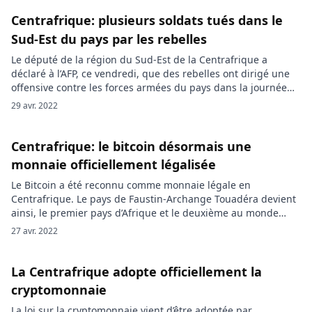
nouvelle attaque qui a eu lieu […]
Centrafrique: plusieurs soldats tués dans le
Sud-Est du pays par les rebelles
Le député de la région du Sud-Est de la Centrafrique a
déclaré à l’AFP, ce vendredi, que des rebelles ont dirigé une
offensive contre les forces armées du pays dans la journée
du jeudi 28 avril 2022. Au moins six soldats ont péri dans
29 avr. 2022
cette attaque. Plongée dans une guerre civile depuis bien
longtemps, la […]
Centrafrique: le bitcoin désormais une
monnaie officiellement légalisée
Le Bitcoin a été reconnu comme monnaie légale en
Centrafrique. Le pays de Faustin-Archange Touadéra devient
ainsi, le premier pays d’Afrique et le deuxième au monde
après le Salvador, a adopté le Bitcoin comme monnaie légale.
27 avr. 2022
La Centrafrique, deuxième pays le moins développé du
monde selon l’ONU, a adopté le Bitcoin comme monnaie
officielle au […]
La Centrafrique adopte officiellement la
cryptomonnaie
La loi sur la cryptomonnaie vient d’être adoptée par