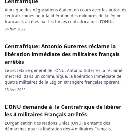
Centrafrique
Alors que des négociations étaient en cours avec les autorités
centrafricaines pour la libération des militaires de la légion
française, arrêtés par les forces centrafricaines, l’ONU
annonce jeudi, leur libération. Les quatre militaires français
24 févr. 2022
arrêtés à l’aéroport de Bangui, la capitale centrafricaine par
les forces du pays, ont finalement été libérés. Dans une
annonce sur […]
Centrafrique: Antonio Guterres réclame la
libération immédiate des militaires français
arrêtés
Le secrétaire général de l’ONU, Antonio Guterres, a réclamé
mercredi dans un communiqué, la libération immédiate de
quatre militaires de la Légion étrangère française opérant
pour la mission des Nations unies en Centrafrique (Minusca).
23 févr. 2022
Ces membres de la Minusca bénéficient de privilèges et
d’immunités qui leur sont accordés dans l’intérêt de
l’Organisation des Nations unies », […]
L’ONU demande à la Centrafrique de libérer
les 4 militaires Français arrêtés
L’Organisation des Nations Unies (ONU) a entamé des
démarches pour la libération des 4 militaires Français,