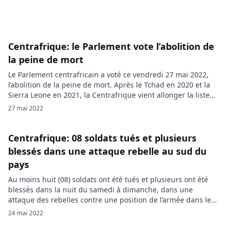
Centrafrique: le Parlement vote l’abolition de
la peine de mort
Le Parlement centrafricain a voté ce vendredi 27 mai 2022,
l’abolition de la peine de mort. Après le Tchad en 2020 et la
Sierra Leone en 2021, la Centrafrique vient allonger la liste
des pays ayant voté l’abolition de la peine de mort en Afrique.
27 mai 2022
L’Assemblée Nationale centrafricaine a voté pour l’abolition de
la mort […]
Centrafrique: 08 soldats tués et plusieurs
blessés dans une attaque rebelle au sud du
pays
Au moins huit (08) soldats ont été tués et plusieurs ont été
blessés dans la nuit du samedi à dimanche, dans une
attaque des rebelles contre une position de l’armée dans le
sud-est de la Centrafrique. Des hommes armés ont de
24 mai 2022
nouveau ciblé les forces de l’ordre centrafricaines. La