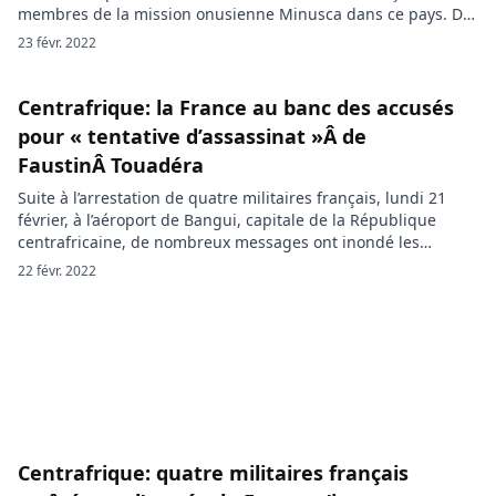
membres de la mission onusienne Minusca dans ce pays. De
sources rapportées, un émissaire de l’ONU a pris contact
23 févr. 2022
avec le président centrafricain Faustin Archange Touadéra.
Un haut responsable de l’ONU en Centrafrique a rencontré le
président Faustin Archange […]
Centrafrique: la France au banc des accusés
pour « tentative d’assassinat »Â de
FaustinÂ Touadéra
Suite à l’arrestation de quatre militaires français, lundi 21
février, à l’aéroport de Bangui, capitale de la République
centrafricaine, de nombreux messages ont inondé les
réseaux sociaux en accusant les militaires français d’avoir
22 févr. 2022
voulu « assassiner » le président centrafricain Faustin
Archange Touadéra. Dans la soirée de ce lundi 21 février,
l’équipe de protection rapprochée du général Marchenoir, […]
Centrafrique: quatre militaires français