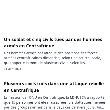
centrafricain Unité pour la paix en […]
Un soldat et cinq civils tués par des hommes
armés en Centrafrique
Des hommes armés ont attaqué des positions des forces
armées centrafricaines dimanche, selon une source locale,
qui rapporte la mort de plusieurs civils. Selon les
informations, des combattants rebelles centrafricains sont
21 déc. 2021
mené l’attaque contre des positions militaires des FACA
dimanche dans la ville de Mann, à quelque 600 kilomètres au
nord-ouest de la capitale, Bangui. […]
Plusieurs civils tués dans une attaque rebelle
en Centrafrique
La mission de l’ONU en Centrafrique, la MINUSCA a rapporté
que 15 personnes ont été massacrées lors d’attaques menées
par des groupes armés dans le pays ces derniers jours. Au