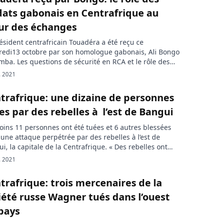
dats gabonais en Centrafrique au
ur des échanges
ésident centrafricain Touadéra a été reçu ce
redi13 octobre par son homologue gabonais, Ali Bongo
ba. Les questions de sécurité en RCA et le rôle des
ts gabonais ont été au centre des échanges. Le Gabon
. 2021
 Centrafrique veulent renforcer davantage leurs
rations dans plusieurs domaines. En visite de travail à
trafrique: une dizaine de personnes
ville, au […]
es par des rebelles à l’est de Bangui
ins 11 personnes ont été tuées et 6 autres blessées
une attaque perpétrée par des rebelles à l’est de
i, la capitale de la Centrafrique. « Des rebelles ont
ué trois véhicules mardi vers 10H00 (09H00 GMT) et le
. 2021
 est de 11 morts et de 6 blessés » près de Bambari, la
ième ville […]
trafrique: trois mercenaires de la
iété russe Wagner tués dans l’ouest
pays