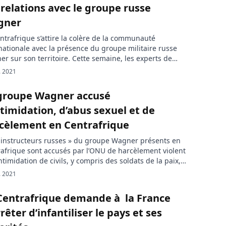
 relations avec le groupe russe
gner
ntrafrique s’attire la colère de la communauté
nationale avec la présence du groupe militaire russe
r sur son territoire. Cette semaine, les experts de
 ont appelé Bangui à rompre ses relations avec la
. 2021
té militaire privée russe Wagner. Les paramilitaires
es qui opèrent pour le compte de Wagner en
groupe Wagner accusé
afrique sont souvent criblés […]
ntimidation, d’abus sexuel et de
cèlement en Centrafrique
 instructeurs russes » du groupe Wagner présents en
afrique sont accusés par l’ONU de harcèlement violent
intimidation de civils, y compris des soldats de la paix,
ournalistes, des travailleurs humanitaires et des
. 2021
ités dans le pays, rapporte APO Group. « Nous
s extrêmement préoccupés par l’intimidation et les
Centrafrique demande à la France
ts rapports de harcèlement […]
rrêter d’infantiliser le pays et ses