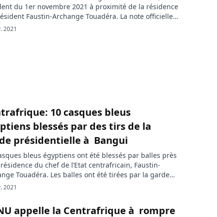
ident du 1er novembre 2021 à proximité de la résidence
ésident Faustin-Archange Touadéra. La note officielle
ée a cet effet, déplore également le décès d’une fille
. 2021
de 16 ans. « Le Gouvernement centrafricain regrette
ident qui s’est produit le 1er novembre 2021 dans les
ons de la […]
trafrique: 10 casques bleus
ptiens blessés par des tirs de la
de présidentielle à Bangui
asques bleus égyptiens ont été blessés par balles près
 résidence du chef de l’Etat centrafricain, Faustin-
nge Touadéra. Les balles ont été tirées par la garde
dentielle. La mission onusienne de maintien de la paix
. 2021
publique centrafricaine (Minusca) a annoncé que 10
s soldats en mission de paix à Bangui ont […]
NU appelle la Centrafrique à rompre