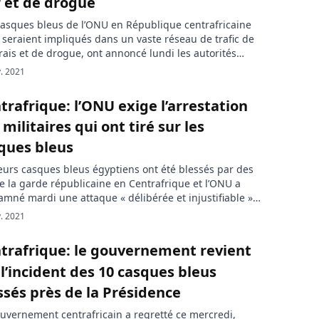
r et de drogue
asques bleus de l’ONU en République centrafricaine
 seraient impliqués dans un vaste réseau de trafic de
ais et de drogue, ont annoncé lundi les autorités
gaises. Selon les informations rapportés par Reuters,
. 2021
lice du Portugal a procédé à des perquisitions et des
tations à travers le pays lundi après avoir été
trafrique: l’ONU exige l’arrestation
mées […]
 militaires qui ont tiré sur les
ques bleus
eurs casques bleus égyptiens ont été blessés par des
de la garde républicaine en Centrafrique et l’ONU a
mné mardi une attaque « délibérée et injustifiable ».
tard, on apprend que l’organisation exige l’arrestation
. 2021
léments de la garde présidentielle centrafricaine qui
iré sur ses hommes. Le porte-parole de l’ONU Farhan
trafrique: le gouvernement revient
 déclaré […]
 l’incident des 10 casques bleus
ssés près de la Présidence
uvernement centrafricain a regretté ce mercredi,