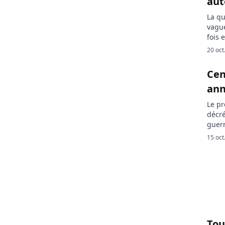
aut
La qu
vague
fois 
propo
20 oct
Yves 
que l
Cen
ann
Le pr
décré
guerr
opéra
15 oct
Dans 
Archa
sécur
Tou