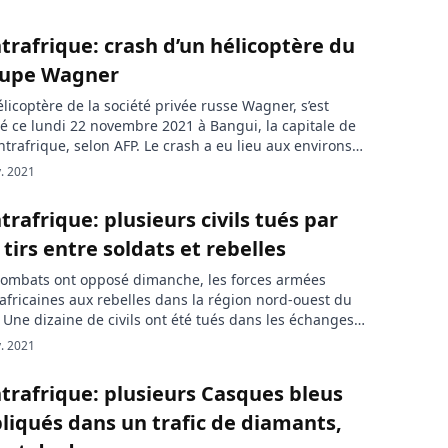
trafrique: crash d’un hélicoptère du
upe Wagner
licoptère de la société privée russe Wagner, s’est
é ce lundi 22 novembre 2021 à Bangui, la capitale de
ntrafrique, selon AFP. Le crash a eu lieu aux environs
 heures, deux membres de l’équipage sont gravement
. 2021
és. En mission de coopération militaire en
afrique, le groupe Wagner a perdu l’un de […]
trafrique: plusieurs civils tués par
 tirs entre soldats et rebelles
combats ont opposé dimanche, les forces armées
africaines aux rebelles dans la région nord-ouest du
 Une dizaine de civils ont été tués dans les échanges
rs entre les deux parties. Onze civils ont été tués
. 2021
che dans une localité du nord-ouest de la
afrique, lors de combats entre des rebelles et des […]
trafrique: plusieurs Casques bleus
liqués dans un trafic de diamants,