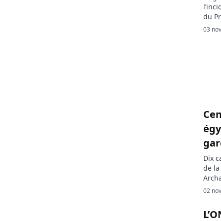
l’inc
du Pr
publi
03 nov
âgée 
l’inc
envir
Cen
égy
gar
Dix c
de la
Archa
prési
02 nov
en Ré
de se
L’O