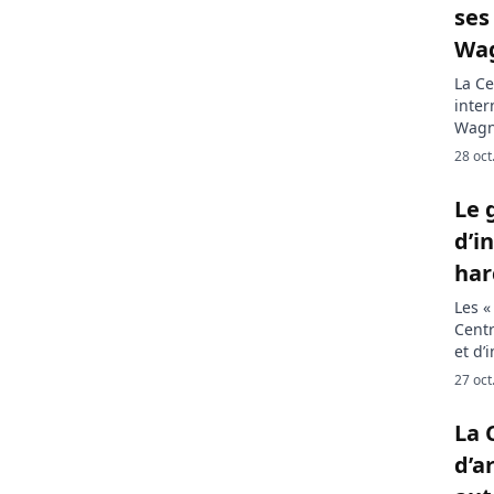
ses
Wa
La Ce
inter
Wagne
l’ONU
28 oct
socié
russ
Le 
Centr
d’i
har
Les «
Centr
et d’
des j
27 oct
minor
somme
La 
récen
d’a