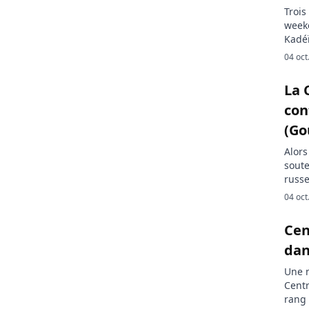
Trois
week
Kadéï
embu
04 oct
3R (R
sourc
La 
Wagne
con
(Go
Alors
soute
russe
minis
04 oct
démen
les o
Cen
la Ce
dan
Une n
Centr
rang 