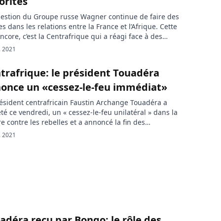
orités
estion du Groupe russe Wagner continue de faire des
s dans les relations entre la France et l’Afrique. Cette
encore, c’est la Centrafrique qui a réagi face à des
s du ministre français des affaires étrangères Jean
. 2021
Le-Drian. Jean Yves Le-Drian déclarait le 17 octobre
e groupe de sécurité privé russe […]
trafrique: le président Touadéra
once un «cessez-le-feu immédiat»
ésident centrafricain Faustin Archange Touadéra a
té ce vendredi, un « cessez-le-feu unilatéral » dans la
e contre les rebelles et a annoncé la fin des
tions militaires sur l’ensemble du territoire national.
. 2021
une allocution ce vendredi, le président Faustin
nge Touadéra, s’est prononcé sur la situation
itaire de la Centrafrique. Dans son discours, il […]
adéra reçu par Bongo: le rôle des