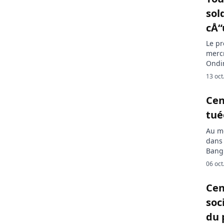
sol
cÅ“
Le pr
merc
Ondim
solda
13 oct
et la
coopé
Cen
Libre
tué
Au mo
dans 
Bangu
attaq
06 oct
bilan
quatr
Cen
soc
du 