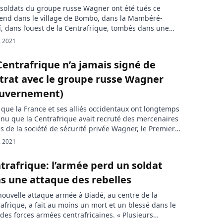
 soldats du groupe russe Wagner ont été tués ce
end dans le village de Bombo, dans la Mambéré-
, dans l’ouest de la Centrafrique, tombés dans une
scade tendue par les combattants du groupe rebelle
. 2021
etour, Réclamation et Réhabilitation), a annoncé une
e locale. Trois paramilitaires russes du groupe
Centrafrique n’a jamais signé de
r ont été tués samedi […]
trat avec le groupe russe Wagner
uvernement)
 que la France et ses alliés occidentaux ont longtemps
nu que la Centrafrique avait recruté des mercenaires
s de la société de sécurité privée Wagner, le Premier
tre centrafricain Henri-Marie Dondra apporte un
. 2021
ti formel. Longtemps resté silencieux sur le fait que
ccidentaux, en occurrence la France, ont soutenu que
trafrique: l’armée perd un soldat
ntrafrique avait […]
s une attaque des rebelles
ouvelle attaque armée à Biadé, au centre de la
afrique, a fait au moins un mort et un blessé dans le
des forces armées centrafricaines. « Plusieurs