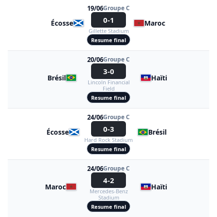
19/06
Groupe C
0-1
Écosse
Maroc
Gillette Stadium
Resume final
20/06
Groupe C
3-0
Brésil
Haïti
Lincoln Financial
Field
Resume final
24/06
Groupe C
0-3
Écosse
Brésil
Hard Rock Stadium
Resume final
24/06
Groupe C
4-2
Maroc
Haïti
Mercedes-Benz
Stadium
Resume final