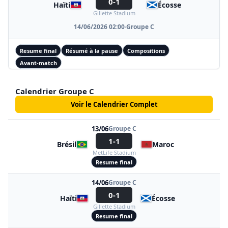
0-1
Haïti
Écosse
Gillette Stadium
14/06/2026 02:00
·
Groupe C
Resume final
Résumé à la pause
Compositions
Avant-match
Calendrier Groupe C
Voir le Calendrier Complet
13/06
Groupe C
1-1
Brésil
Maroc
MetLife Stadium
Resume final
14/06
Groupe C
0-1
Haïti
Écosse
Gillette Stadium
Resume final