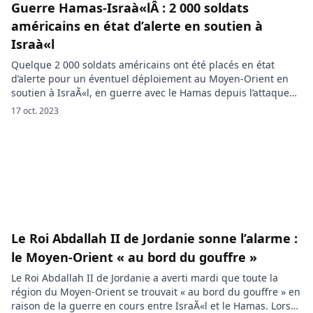
Guerre Hamas-Israà«lÂ : 2 000 soldats
américains en état d’alerte en soutien à
Israà«l
Quelque 2 000 soldats américains ont été placés en état
d’alerte pour un éventuel déploiement au Moyen-Orient en
soutien à IsraÃ«l, en guerre avec le Hamas depuis l’attaque
sanglante du groupe terroriste islamiste sur le sol israélien, a
17 oct. 2023
déclaré mardi le Pentagone. « Aujourd’hui le secrétaire à la
Défense Lloyd Austin a placé quelque 2000 soldats […]
Le Roi Abdallah II de Jordanie sonne l’alarme :
le Moyen-Orient « au bord du gouffre »
Le Roi Abdallah II de Jordanie a averti mardi que toute la
région du Moyen-Orient se trouvait « au bord du gouffre » en
raison de la guerre en cours entre IsraÃ«l et le Hamas. Lors