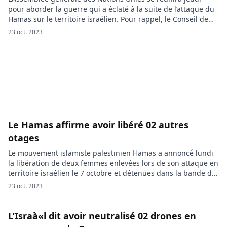
pour aborder la guerre qui a éclaté à la suite de l’attaque du
Hamas sur le territoire israélien. Pour rappel, le Conseil de
sécurité n’a pas pu trouver un accord sur une résolution
23 oct. 2023
concernant ce conflit. La situation au Moyen-Orient, marquée
par le conflit déclenché par l’attaque […]
Le Hamas affirme avoir libéré 02 autres
otages
Le mouvement islamiste palestinien Hamas a annoncé lundi
la libération de deux femmes enlevées lors de son attaque en
territoire israélien le 7 octobre et détenues dans la bande de
Gaza. Cette libération, résultat d’une médiation du Qatar et
23 oct. 2023
de l’Égypte, survient trois jours après celle de deux
Américaines. Cependant, les autorités israéliennes n’ont pas
[…]
L’Israà«l dit avoir neutralisé 02 drones en