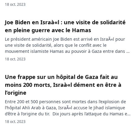
de 500 vies. La condamnation de cette action brutale a
18 oct. 2023
suscité un appel pressant à l’action de la communauté
internationale pour mettre fin à la […]
Joe Biden en Israà«l : une visite de solidarité
en pleine guerre avec le Hamas
Le président américain Joe Biden est arrivé en IsraÃ«l pour
une visite de solidarité, alors que le conflit avec le
mouvement islamiste Hamas au pouvoir à Gaza entre dans sa
douzième journée. Sa visite survient après une explosion
18 oct. 2023
meurtrière dans un hôpital de Gaza, un incident qui a suscité
des accusations mutuelles entre IsraÃ«l et […]
Une frappe sur un hôpital de Gaza fait au
moins 200 morts, Israà«l dément en être à
l’origine
Entre 200 et 500 personnes sont mortes dans l’explosion de
l’hôpital Ahli Arab à Gaza, IsraÃ«l accuse le Jihad islamique
d’être à l’origine du tir. Dix jours après l’attaque du Hamas en
IsraÃ«l, au moins 200 personnes ont été tuées mardi dans
18 oct. 2023
une frappe sur l’enceinte d’un hôpital de la ville de Gaza ce
mardi soir. IsraÃ«l attribue la […]