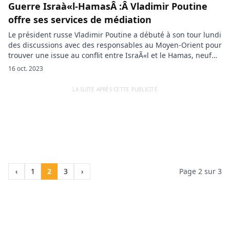
Guerre Israà«l-HamasÂ :Â Vladimir Poutine
offre ses services de médiation
Le président russe Vladimir Poutine a débuté à son tour lundi
des discussions avec des responsables au Moyen-Orient pour
trouver une issue au conflit entre IsraÃ«l et le Hamas, neuf
jours après l’attaque du groupe palestinien qui a donné lieu
16 oct. 2023
à des frappes aériennes israéliennes sans précédent contre
Gaza. Vladimir Poutine doit s’entretenir lundi par […]
LA SUITE APRÈS CETTE PUBLICITÉ
‹
1
2
3
›
Page 2 sur 3