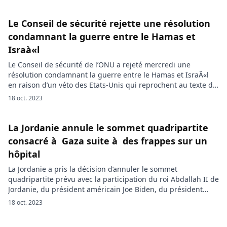
soutenir l’Égypte dans ses efforts visant à stabiliser la région
du Moyen-Orient lors d’une réunion avec le Premier ministre
[…]
Le Conseil de sécurité rejette une résolution
condamnant la guerre entre le Hamas et
Israà«l
Le Conseil de sécurité de l’ONU a rejeté mercredi une
résolution condamnant la guerre entre le Hamas et IsraÃ«l
en raison d’un véto des Etats-Unis qui reprochent au texte de
ne pas mentionner le « droit d’IsraÃ«l à se défendre« . Sur 15
18 oct. 2023
Etats membres du Conseil, 12 ont voté pour ce texte porté
par le Brésil […]
La Jordanie annule le sommet quadripartite
consacré à Gaza suite à des frappes sur un
hôpital
La Jordanie a pris la décision d’annuler le sommet
quadripartite prévu avec la participation du roi Abdallah II de
Jordanie, du président américain Joe Biden, du président
égyptien Abdelfattah El-Sissi et du président palestinien
18 oct. 2023
Mahmoud Abbas. Cette annulation fait suite à des frappes
israéliennes sur un hôpital de Gaza et est le résultat de