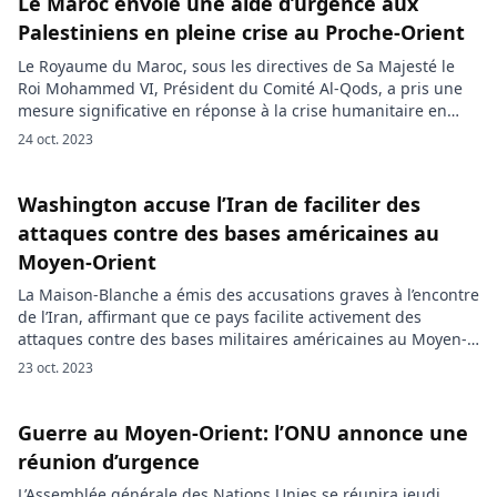
Le Maroc envoie une aide d’urgence aux
Palestiniens en pleine crise au Proche-Orient
Le Royaume du Maroc, sous les directives de Sa Majesté le
Roi Mohammed VI, Président du Comité Al-Qods, a pris une
mesure significative en réponse à la crise humanitaire en
cours dans la bande de Gaza à la suite du conflit entre
24 oct. 2023
IsraÃ«l et le Hamas. En effet, le Maroc a annoncé une aide
d’urgence […]
Washington accuse l’Iran de faciliter des
attaques contre des bases américaines au
Moyen-Orient
La Maison-Blanche a émis des accusations graves à l’encontre
de l’Iran, affirmant que ce pays facilite activement des
attaques contre des bases militaires américaines au Moyen-
Orient. La situation au Moyen-Orient devient de plus en plus
23 oct. 2023
complexe à mesure que de nouvelles allégations surgissent.
La Maison-Blanche a ouvertement accusé l’Iran de jouer un
rôle actif dans […]
Guerre au Moyen-Orient: l’ONU annonce une
réunion d’urgence
L’Assemblée générale des Nations Unies se réunira jeudi