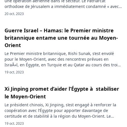
une opération aérienne dans le secteur. Le Patriarcat
orthodoxe de Jérusalem a immédiatement condamné « avec
la plus grande fermeté » cette frappe. Le bilan reste encore
20 oct. 2023
flou, mais IsraÃ«l a reconnu être à l’origine de l’explosion qui
a touché une église de la bande de Gaza, […]
Guerre Israel – Hamas: le Premier ministre
britannique entame une tournée au Moyen-
Orient
Le Premier ministre britannique, Rishi Sunak, s’est envolé
pour le Moyen-Orient, avec des rencontres prévues en
IsraÃ«l, en Égypte, en Turquie et au Qatar au cours des trois
prochains jours. La visite débutera par des entretiens avec le
19 oct. 2023
Premier ministre israélien Benyamin Netanyahou et le
président Isaac Herzog. Le Premier ministre britannique,
Rishi Sunak, a […]
Xi Jinping promet d’aider l’Égypte à stabiliser
le Moyen-Orient
Le président chinois, Xi Jinping, s’est engagé à renforcer la
coopération avec l’Égypte pour apporter davantage de
certitude et de stabilité à la région du Moyen-Orient. Le
président chinois, Xi Jinping, a exprimé son engagement à
19 oct. 2023