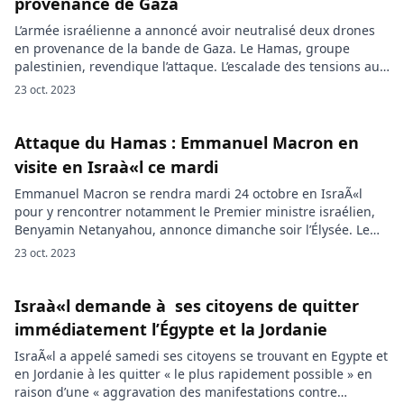
provenance de Gaza
L’armée israélienne a annoncé avoir neutralisé deux drones
en provenance de la bande de Gaza. Le Hamas, groupe
palestinien, revendique l’attaque. L’escalade des tensions au
Moyen-Orient a pris une nouvelle tournure avec l’annonce de
23 oct. 2023
l’armée israélienne affirmant avoir intercepté deux drones
provenant de la bande de Gaza. Selon les informations, ces
drones étaient apparemment destinés […]
Attaque du Hamas : Emmanuel Macron en
visite en Israà«l ce mardi
Emmanuel Macron se rendra mardi 24 octobre en IsraÃ«l
pour y rencontrer notamment le Premier ministre israélien,
Benyamin Netanyahou, annonce dimanche soir l’Élysée. Le
président français Emmanuel Macron se rendra mardi à Tel-
23 oct. 2023
Aviv pour y rencontrer le Premier ministre israélien Benjamin
Netanyahu, a annoncé dimanche l’Elysée. Le chef du
gouvernement israélien avait indiqué, peu avant sur X (ex-
Israà«l demande à ses citoyens de quitter
Twitter), la prochaine […]
immédiatement l’Égypte et la Jordanie
IsraÃ«l a appelé samedi ses citoyens se trouvant en Egypte et
en Jordanie à les quitter « le plus rapidement possible » en
raison d’une « aggravation des manifestations contre