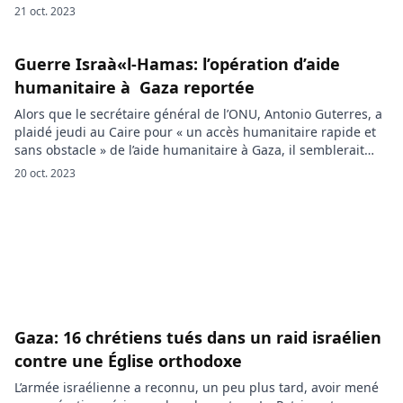
IsraÃ«l ». Ce samedi matin, IsraÃ«l a appelé ses citoyens à
21 oct. 2023
quitter immédiatement l’Égypte et la Jordanie. « Le Conseil de
sécurité nationale d’IsraÃ«l élève ses avertissements
devoyage pour […]
Guerre Israà«l-Hamas: l’opération d’aide
humanitaire à Gaza reportée
Alors que le secrétaire général de l’ONU, Antonio Guterres, a
plaidé jeudi au Caire pour « un accès humanitaire rapide et
sans obstacle » de l’aide humanitaire à Gaza, il semblerait
que l’opération qui devait débuter ce 20 octobre soit
20 oct. 2023
reportée. L’ONU a annoncé que l’aide humanitaire
internationale ne devrait pas pouvoir entrer dans Gaza […]
Gaza: 16 chrétiens tués dans un raid israélien
contre une Église orthodoxe
L’armée israélienne a reconnu, un peu plus tard, avoir mené