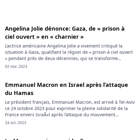
Angelina Jolie dénonce: Gaza, de « prison à
ciel ouvert » en « charnier »
L’actrice américaine Angelina Jolie a vivement critiqué la
situation à Gaza, qualifiant la région de « prison à ciel ouvert
» pendant près de deux décennies, qui se transforme
rapidement en « charnier ». Elle accuse les dirigeants
02 nov. 2023
mondiaux de complicité dans les crimes commis contre les
civils et appelle à un cessez-le-feu humanitaire. Angelina
Jolie, une figure influente […]
Emmanuel Macron en Israel après l’attaque
du Hamas
Le président français, Emmanuel Macron, est arrivé à Tel-Aviv
ce 24 octobre 2023 pour exprimer la pleine solidarité de la
France envers IsraÃ«l après l’attaque du mouvement
islamiste palestinien Hamas, qui a provoqué un nombre
24 oct. 2023
considérable de décès le 7 octobre. Le président Emmanuel
Macron a entrepris un voyage en IsraÃ«l pour marquer le
soutien […]