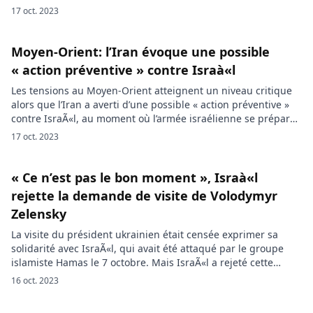
d’une conférence de presse à Berlin avec le chancelier
17 oct. 2023
allemand Olaf Scholz, le roi a exhorté à éviter une escalade et
[…]
Moyen-Orient: l’Iran évoque une possible
« action préventive » contre Israà«l
Les tensions au Moyen-Orient atteignent un niveau critique
alors que l’Iran a averti d’une possible « action préventive »
contre IsraÃ«l, au moment où l’armée israélienne se prépare
à lancer une offensive terrestre dans la bande de Gaza. Les
17 oct. 2023
tensions au Moyen-Orient ont atteint un point d’ébullition
alors que l’Iran a émis une menace inquiétante à l’égard […]
« Ce n’est pas le bon moment », Israà«l
rejette la demande de visite de Volodymyr
Zelensky
La visite du président ukrainien était censée exprimer sa
solidarité avec IsraÃ«l, qui avait été attaqué par le groupe
islamiste Hamas le 7 octobre. Mais IsraÃ«l a rejeté cette
demande pour la simple raison que « ce n’est pas le bon
16 oct. 2023
moment ». Le président ukrainien Volodymyr Zelensky, qui
s’est rendu dans les pays européens la semaine […]