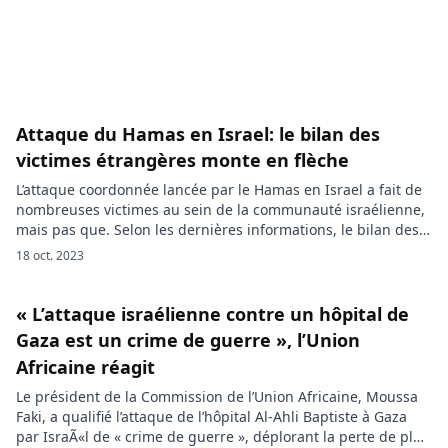
consultations […]
Attaque du Hamas en Israel: le bilan des
victimes étrangères monte en flèche
L’attaque coordonnée lancée par le Hamas en Israel a fait de
nombreuses victimes au sein de la communauté israélienne,
mais pas que. Selon les dernières informations, le bilan des
victimes étrangères touchées par cette tragedie s’est alourdi
18 oct. 2023
avec notamment, les Etats-Unis qui comptent désormais 31
morts et 13 otages. Au total, l’attaque sans précédent menée
[…]
« L’attaque israélienne contre un hôpital de
Gaza est un crime de guerre », l’Union
Africaine réagit
Le président de la Commission de l’Union Africaine, Moussa
Faki, a qualifié l’attaque de l’hôpital Al-Ahli Baptiste à Gaza
par IsraÃ«l de « crime de guerre », déplorant la perte de plus