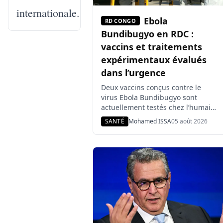
internationale.
Ebola
RD CONGO
Bundibugyo en RDC :
vaccins et traitements
expérimentaux évalués
dans l’urgence
Deux vaccins conçus contre le
virus Ebola Bundibugyo sont
actuellement testés chez l’humain
au Royaume-Uni et au Canada,
SANTÉ
Mohamed ISSA
05 août 2026
tandis que des traitements
expérimentaux sont évalués en
République démocratique du
Congo. Aucun de ces produits n’a
encore démontré son efficacité,
alors que l’épidémie reste active
dans plusieurs provinces de l’est
du pays. Déclarée le 15 mai […]