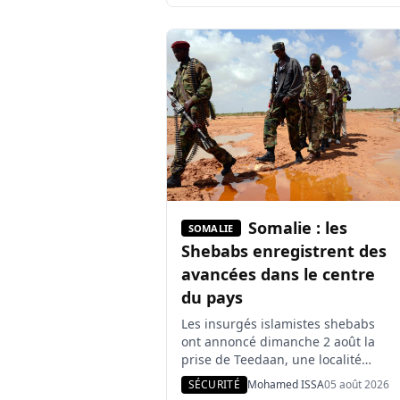
réseaux de contrebande d’or. Cette
initiative intervient après la
décision du Conseil de sécurité et
de défense soudanais de prendre
des mesures renforcées contre un
trafic qui contribue largement […]
Somalie : les
SOMALIE
Shebabs enregistrent des
avancées dans le centre
du pays
Les insurgés islamistes shebabs
ont annoncé dimanche 2 août la
prise de Teedaan, une localité
stratégique du centre de la
SÉCURITÉ
Mohamed ISSA
05 août 2026
Somalie, après 24 heures de