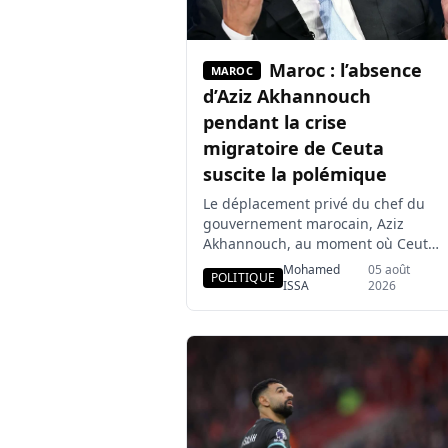
Maroc : l’absence
MAROC
d’Aziz Akhannouch
pendant la crise
migratoire de Ceuta
suscite la polémique
Le déplacement privé du chef du
gouvernement marocain, Aziz
Akhannouch, au moment où Ceuta
faisait face à des arrivées
Mohamed
05 août
POLITIQUE
migratoires sans précédent
ISSA
2026
alimente les critiques au Maroc.
Plusieurs médias affirment qu’il a
écourté son séjour à Majorque,
mais les circonstances exactes de
son retour et une éventuelle
intervention du roi Mohammed VI
n’ont pas été […]