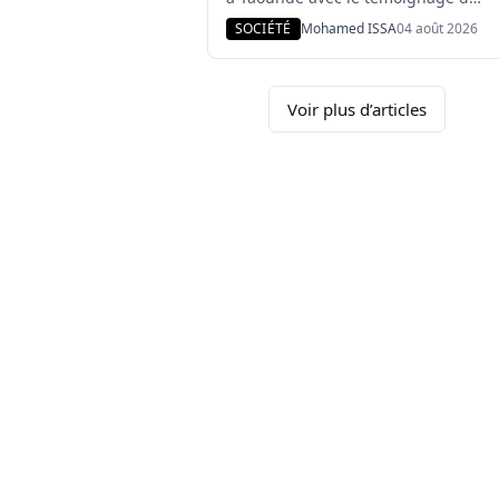
colonel Jean-Pierre Otolou, chargé
SOCIÉTÉ
Mohamed ISSA
04 août 2026
des premières investigations.
L’ancien animateur radio avait été
retrouvé mort près de Soa, dans la
périphérie de la capitale
Voir plus d’articles
camerounaise, en janvier 2023.
Selon cet enquêteur, les échanges
les plus compromettants entre
Justin Danwe et […]