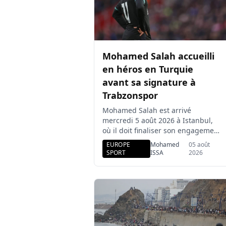
Mohamed Salah accueilli
en héros en Turquie
avant sa signature à
Trabzonspor
Mohamed Salah est arrivé
mercredi 5 août 2026 à Istanbul,
où il doit finaliser son engagement
avec Trabzonspor. Libre depuis son
EUROPE
Mohamed
05 août
départ de Liverpool, l’attaquant
SPORT
ISSA
2026
égyptien de 34 ans a été accueilli
par plusieurs centaines de
supporters avant sa visite
médicale. Mohamed Salah se
rapproche officiellement de
Trabzonspor. L’international
égyptien est arrivé mercredi matin