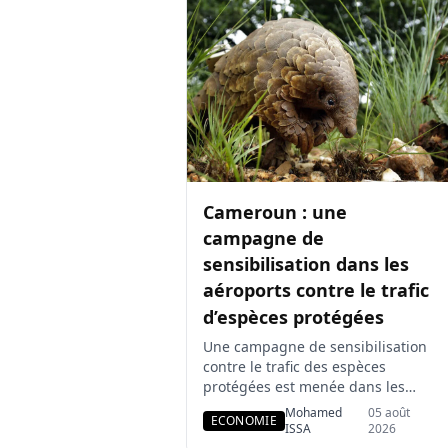
civiles ont fait appel de la décision
rendue en première instance, ce
qui […]
Cameroun : une
campagne de
sensibilisation dans les
aéroports contre le trafic
d’espèces protégées
Une campagne de sensibilisation
contre le trafic des espèces
protégées est menée dans les
aéroports internationaux de
Mohamed
05 août
ECONOMIE
Douala et de Yaoundé, à l’initiative
ISSA
2026
de l’ONG WildAid. Des messages