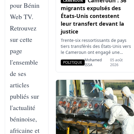
Cameroun : 36
CAMEROUN
pour Bénin
migrants expulsés des
Web TV.
États-Unis contestent
leur transfert devant la
Retrouvez
justice
sur cette
Trente-six ressortissants de pays
tiers transférés des États-Unis vers
page
le Cameroun ont engagé une
procédure devant le tribunal
Mohamed
05 août
l'ensemble
POLITIQUE
administratif de Yaoundé. Leurs
ISSA
2026
avocats contestent la légalité de
de ses
leur maintien sur le territoire
camerounais, leur privation de
articles
liberté et l’absence de statut
juridique clairement défini.
publiés sur
Plusieurs bénéficiaient aux États-
l'actualité
Unis d’une protection contre leur
renvoi vers leur […]
béninoise,
africaine et