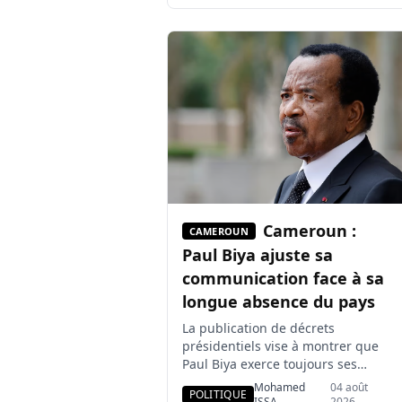
combats contre les forces
gouvernementales. Des habitants
de localités voisines ont confirmé à
l’Agence France-Presse que des
affrontements intenses avaient eu
lieu dans la zone. Dans un
communiqué bref, les […]
Cameroun :
CAMEROUN
Paul Biya ajuste sa
communication face à sa
longue absence du pays
La publication de décrets
présidentiels vise à montrer que
Paul Biya exerce toujours ses
fonctions, alors que son absence
Mohamed
04 août
POLITIQUE
prolongée du Cameroun alimente
ISSA
2026