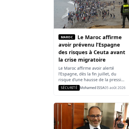
à […]
Le Maroc affirme
MAROC
avoir prévenu l’Espagne
des risques à Ceuta avant
la crise migratoire
Le Maroc affirme avoir alerté
l’Espagne, dès la fin juillet, du
risque d’une hausse de la pression
migratoire sur Ceuta. Un haut
SÉCURITÉ
Mohamed ISSA
05 août 2026
responsable marocain, s’exprimant
sous couvert d’anonymat, a
également rejeté toute défaillance
du dispositif sécuritaire marocain
lors de l’afflux de migrants. Selon
ce responsable, les autorités
marocaines ont averti Madrid