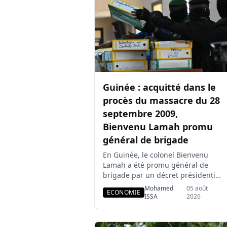
les rapports de […]
Guinée : acquitté dans le
procès du massacre du 28
septembre 2009,
Bienvenu Lamah promu
général de brigade
En Guinée, le colonel Bienvenu
Lamah a été promu général de
brigade par un décret présidentiel
signé lundi 3 août, quelques jours
Mohamed
05 août
ECONOMIE
seulement après son acquittement
ISSA
2026
dans le procès du massacre du 28
septembre 2009. Cette promotion
intervient alors que les parties