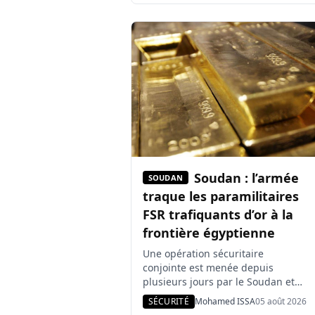
diffusés sur les écrans
numériques interpellent les
voyageurs, tandis que les douanes
et les agents du ministère des
Forêts et de la Faune renforcent
les contrôles. À […]
Soudan : l’armée
SOUDAN
traque les paramilitaires
FSR trafiquants d’or à la
frontière égyptienne
Une opération sécuritaire
conjointe est menée depuis
plusieurs jours par le Soudan et
l’Égypte de part et d’autre de leur
SÉCURITÉ
Mohamed ISSA
05 août 2026
frontière afin de lutter contre les