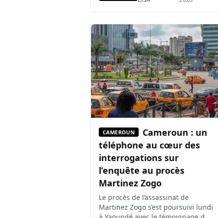
les interrogations sur une
éventuelle vacance du pouvoir.
Depuis le 7 juin 2026, le chef de
l’État séjourne hors du pays sans
apparition publique ni prise de
parole directe. Le 3 août, […]
Cameroun : un
CAMEROUN
téléphone au cœur des
interrogations sur
l’enquête au procès
Martinez Zogo
Le procès de l’assassinat de
Martinez Zogo s’est poursuivi lundi
à Yaoundé avec le témoignage du