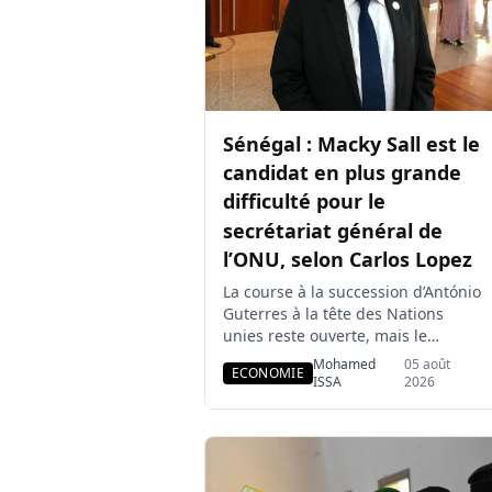
autour des 22 et […]
Sénégal : Macky Sall est le
candidat en plus grande
difficulté pour le
secrétariat général de
l’ONU, selon Carlos Lopez
La course à la succession d’António
Guterres à la tête des Nations
unies reste ouverte, mais le
premier vote indicatif du Conseil
Mohamed
05 août
ECONOMIE
de sécurité a déjà dessiné une
ISSA
2026
première hiérarchie entre les
candidats. Le prochain secrétaire
général de l’ONU doit être désigné
en octobre, après une série de
consultations destinées à mesurer