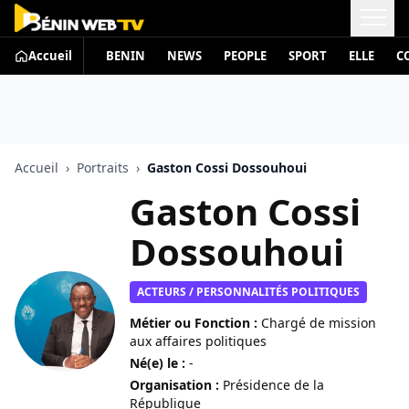
Accueil
BENIN
NEWS
PEOPLE
SPORT
ELLE
C
Accueil
›
Portraits
›
Gaston Cossi Dossouhoui
Gaston Cossi
Dossouhoui
ACTEURS / PERSONNALITÉS POLITIQUES
Métier ou Fonction :
Chargé de mission
aux affaires politiques
Né(e) le :
-
Organisation :
Présidence de la
République