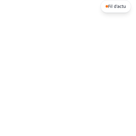
Fil d'actu
Afrique de l'ouest
Afrique Australe
Bénin
Burkina Faso
Afrique du
Angola
Sud
Cap-Vert
Côte d'Ivoire
Botswana
Comores