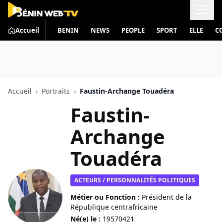
Accueil
BENIN
NEWS
PEOPLE
SPORT
ELLE
C
Accueil
›
Portraits
›
Faustin-Archange Touadéra
Faustin-
Archange
Touadéra
ACTEURS / PERSONNALITÉS POLITIQUES
Métier ou Fonction :
Président de la
République centrafricaine
Né(e) le :
19570421