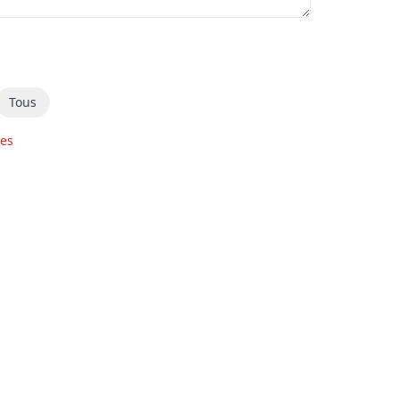
Tous
res