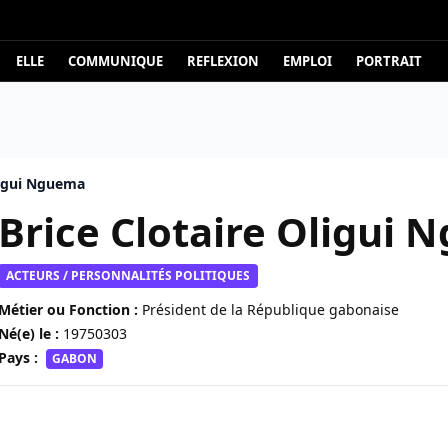
ELLE
COMMUNIQUE
REFLEXION
EMPLOI
PORTRAIT
ligui Nguema
Brice Clotaire Oligui
ACTEURS / PERSONNALITÉS POLITIQUES
Métier ou Fonction :
Président de la République gabonaise
Né(e) le :
19750303
Pays :
GABON