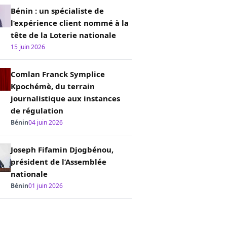
Bénin : un spécialiste de
l’expérience client nommé à la
tête de la Loterie nationale
15 juin 2026
Comlan Franck Symplice
Kpochémè, du terrain
journalistique aux instances
de régulation
Bénin
04 juin 2026
Joseph Fifamin Djogbénou,
président de l’Assemblée
nationale
Bénin
01 juin 2026