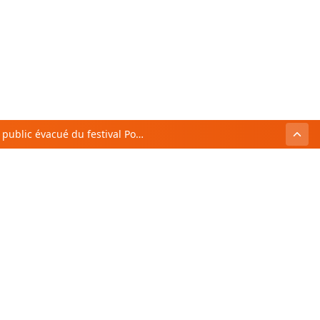
Mosimann : le public évacué du festival Porto Latino à Bastia après l&rsquo;affaissement d&rsquo;une dalle sous la scène
Maghreb