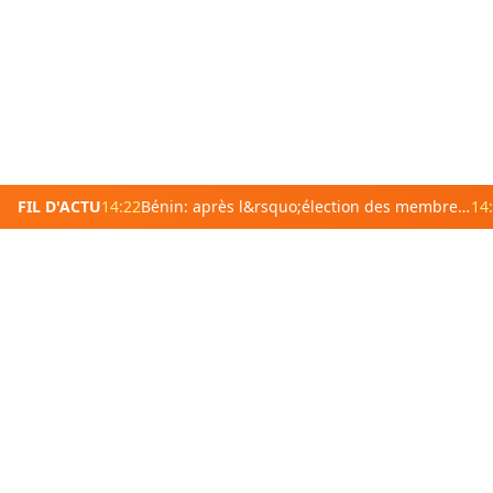
FIL D'ACTU
14:22
Bénin: après l&rsquo;élection des membres du bureau, les sénateurs se retrouvent en septembre prochain
14
Afrique de l'ouest
Afrique A