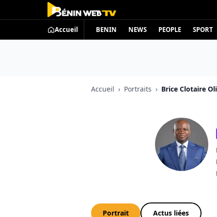
Accueil
BENIN
NEWS
PEOPLE
SPORT
Accueil
›
Portraits
›
Brice Clotaire O
Portrait
Actus liées