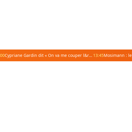
:00
Cypriane Gardin dit « On va me couper l&rsquo;électricité » face à des difficultés financières
13:45
ustrale
Afrique centrale
Afrique de l'Est