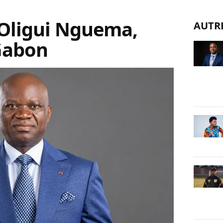
 Oligui Nguema,
AUTR
Gabon