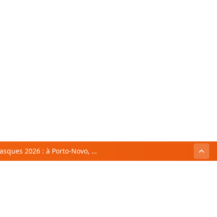
Festival des Masques 2026 : à Porto-Novo, un colloque international consacré aux masques Vodun