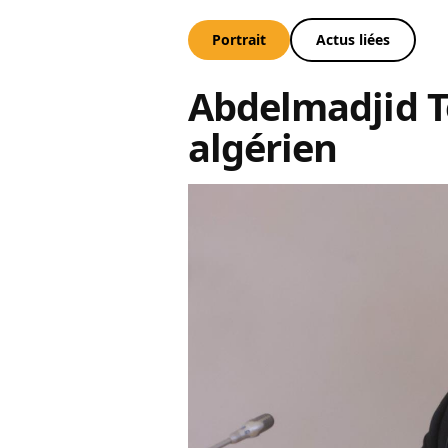
Portrait
Actus liées
Abdelmadjid T
algérien