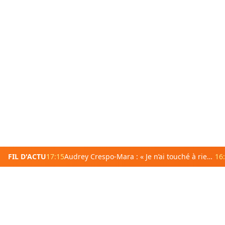
FIL D'ACTU
17:15
Audrey Crespo-Mara : « Je n’ai touché à rien » depuis la mort de Thierry Ardisson et refuse de quitter leur maison
16