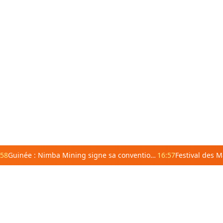
:58
Guinée : Nimba Mining signe sa convention pour reprendre l’exploitation de la mine de bauxite de GAC
16:57