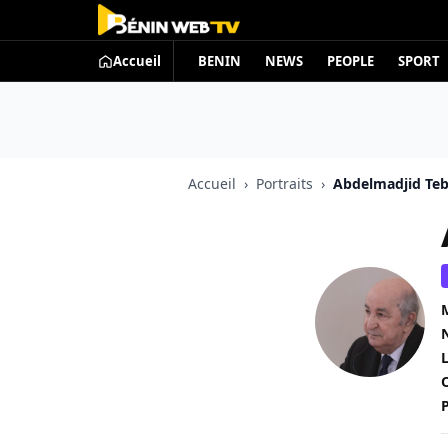
Accueil
BENIN
NEWS
PEOPLE
SPORT
Accueil
›
Portraits
›
Abdelmadjid Te
M
N
L
O
P