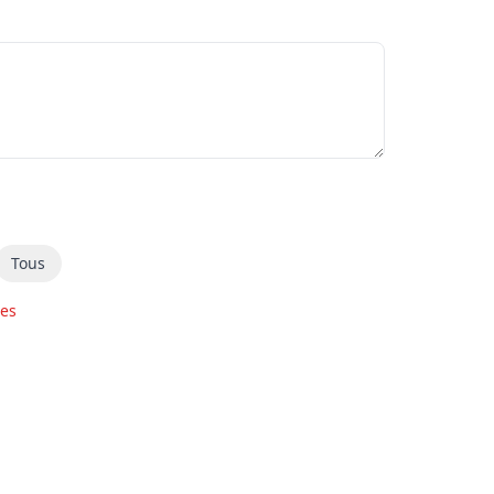
Tous
res