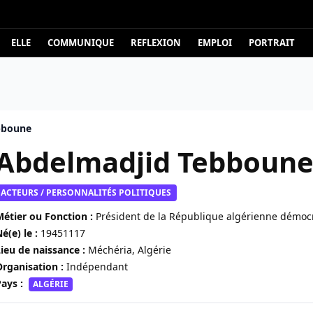
ELLE
COMMUNIQUE
REFLEXION
EMPLOI
PORTRAIT
bboune
Abdelmadjid Tebboun
ACTEURS / PERSONNALITÉS POLITIQUES
étier ou Fonction :
Président de la République algérienne démocr
é(e) le :
19451117
ieu de naissance :
Méchéria, Algérie
rganisation :
Indépendant
ays :
ALGÉRIE