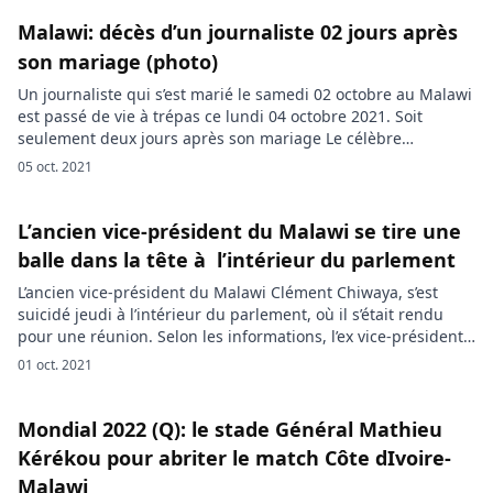
d’Ivoire s’est imposée face au Malawi (0-3), […]
Malawi: décès d’un journaliste 02 jours après
son mariage (photo)
Un journaliste qui s’est marié le samedi 02 octobre au Malawi
est passé de vie à trépas ce lundi 04 octobre 2021. Soit
seulement deux jours après son mariage Le célèbre
journaliste Russell Chimbayo qui a volé en justes noces le
05 oct. 2021
weekend dernier est décédé deux jours après. En effet
Russell et Jacqueline Joana Jeke […]
L’ancien vice-président du Malawi se tire une
balle dans la tête à l’intérieur du parlement
L’ancien vice-président du Malawi Clément Chiwaya, s’est
suicidé jeudi à l’intérieur du parlement, où il s’était rendu
pour une réunion. Selon les informations, l’ex vice-président
du Malawi s’est tiré une balle dans la tête à l’intérieur du
01 oct. 2021
parlement du pays. L’homme de 50 ans était dans l’enceinte
de l’institution pour une réunion au cours de […]
Mondial 2022 (Q): le stade Général Mathieu
Kérékou pour abriter le match Côte dIvoire-
Malawi