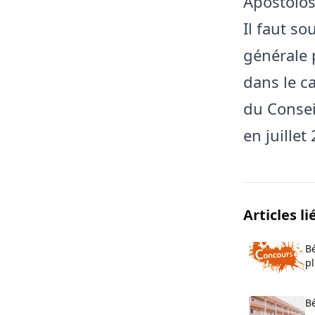
Apostolos
Il faut so
générale 
dans le c
du Consei
en juillet
Articles li
Bé
pl
o
B