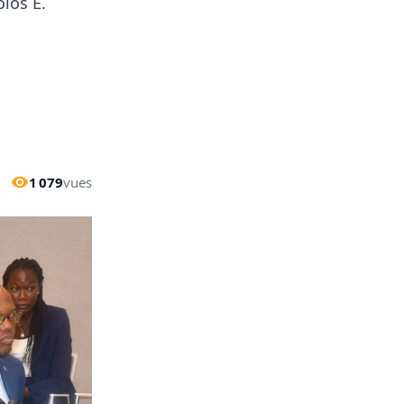
los E.
1 079
vues