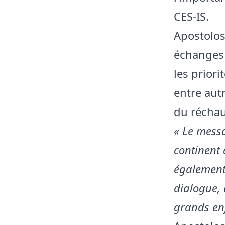
CES-IS.
Apostolos
échanges 
les prior
entre aut
du réchau
« Le messa
continent 
également,
dialogue,
grands enj