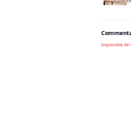
co
cl
O
Commenta
Impossible de 