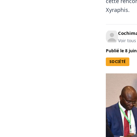
cette renco
Xyraphis.
Cochima
Voir tous
Publié le
8 jui
SOCIÉTÉ