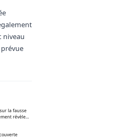
ée
 également
t niveau
 prévue
 sur la fausse
ement révèle
ces
couverte