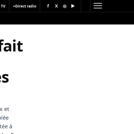
f
X
◎
▶
⌁
 TV
Direct radio
fait
es
x et
blée
tée à