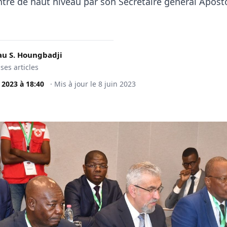
ntre de haut niveau par son Secrétaire général Aposto
u S. Houngbadji
 ses articles
n 2023
à
18:40
·
Mis à jour le
8 juin 2023