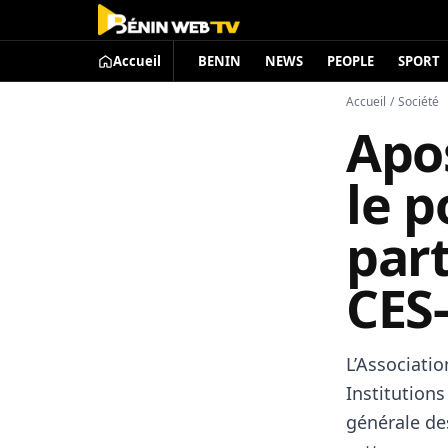
Accueil
BENIN
NEWS
PEOPLE
SPORT
Accueil
/
Société
Apos
le p
part
CES-
L’Associati
Institution
générale de