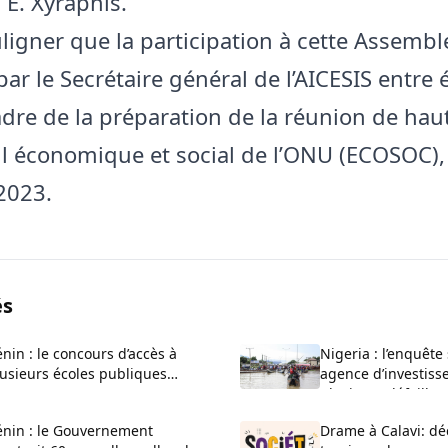
 E. Xyraphis.
uligner que la participation à cette Assembl
par le Secrétaire général de l’AICESIS entre
adre de la préparation de la réunion de hau
l économique et social de l’ONU (ECOSOC),
 2023.
és
nin : le concours d’accès à
Nigeria : l’enquête
usieurs écoles publiques
agence d’investiss
uvert pour 2026-2027
plusieurs défaillan
administratives
énin : le Gouvernement
Drame à Calavi: dé