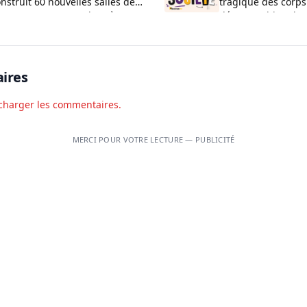
nstruit 60 nouvelles salles de
tragique des corps
asse au CEG La Verdure à
décomposition d’u
uèdo
Kansounkpa
ires
charger les commentaires.
MERCI POUR VOTRE LECTURE — PUBLICITÉ