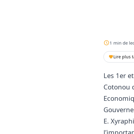
1
min
de le
Lire plus 
Les 1er et
Cotonou d
Economiqu
Gouverne
E. Xyraph
l’importa