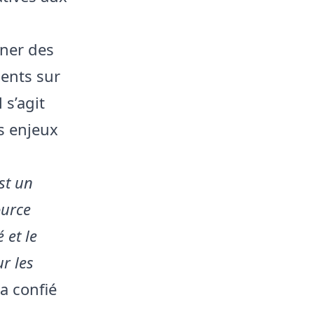
ener des
ents sur
 s’agit
s enjeux
st un
ource
 et le
r les
 a confié