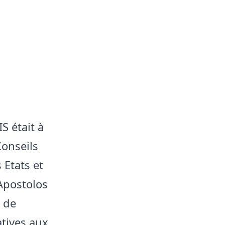
S était à
Conseils
 Etats et
Apostolos
 de
atives aux