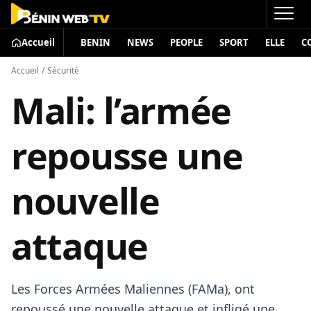
Accueil
BENIN
NEWS
PEOPLE
SPORT
ELLE
C
Accueil
/
Sécurité
Mali: l’armée
repousse une
nouvelle
attaque
Les Forces Armées Maliennes (FAMa), ont
repoussé une nouvelle attaque et infligé une