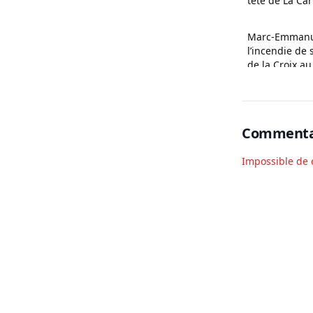
tête de La Car
Marc-Emmanue
l’incendie de 
de la Croix au
Commenta
Impossible de 