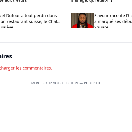
te aux trésors
manège, qui était-il ?
l Dufour a tout perdu dans
Flavour raconte l’h
son restaurant suisse, le Chalet
a marqué ses début
 Salève
Square
ires
charger les commentaires.
MERCI POUR VOTRE LECTURE — PUBLICITÉ