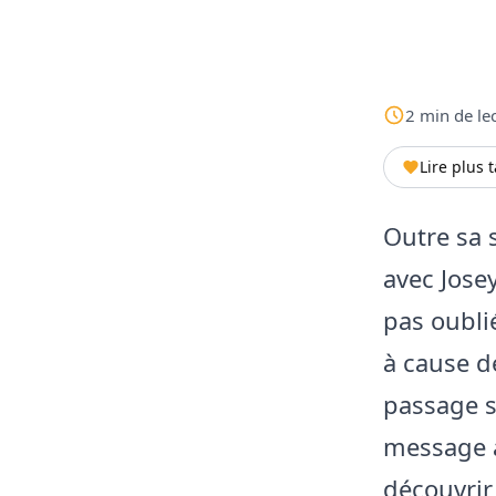
2
min
de le
Lire plus 
Outre sa 
avec Josey
pas oubli
à cause de
passage s
message à
découvrir