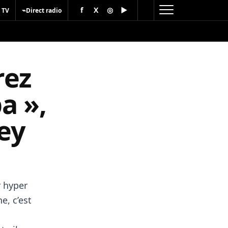
f
X
◎
▶
⌁
 TV
Direct radio
rez
a »,
ey
r hyper
, c’est