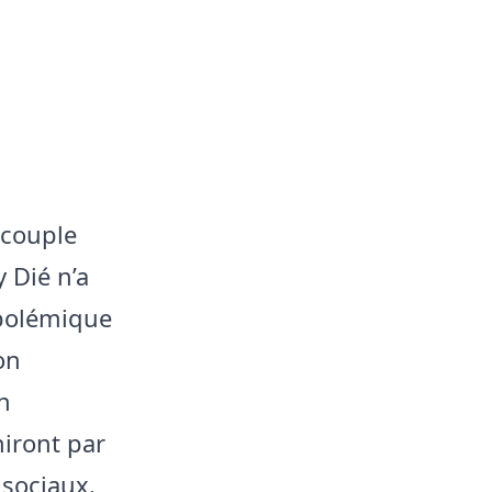
 couple
 Dié n’a
 polémique
on
n
niront par
 sociaux.