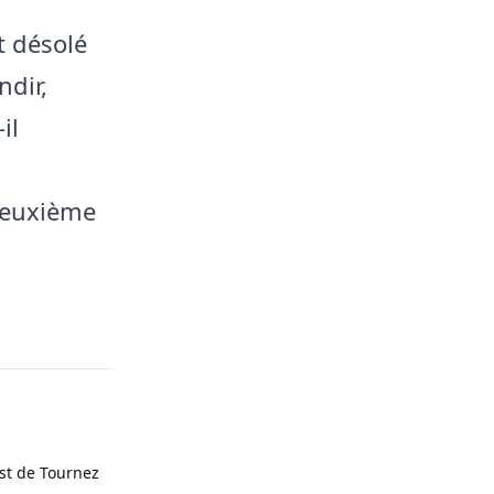
t désolé
ndir,
il
 deuxième
st de Tournez