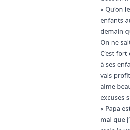
« Qu’on le
enfants au
demain qua
On ne sait
C’est for
à ses enf
vais profi
aime beau
excuses s
« Papa es
mal que j