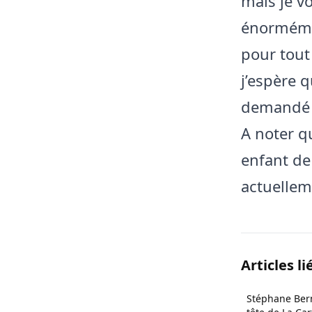
mais je v
énormémen
pour tout
j’espère q
demandé d
A noter q
enfant de 
actuellem
Articles li
Stéphane Bern