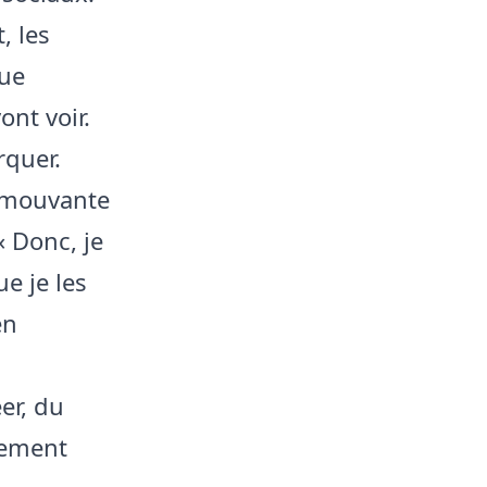
, les
que
ont voir.
rquer.
 émouvante
« Donc, je
e je les
en
er, du
nement