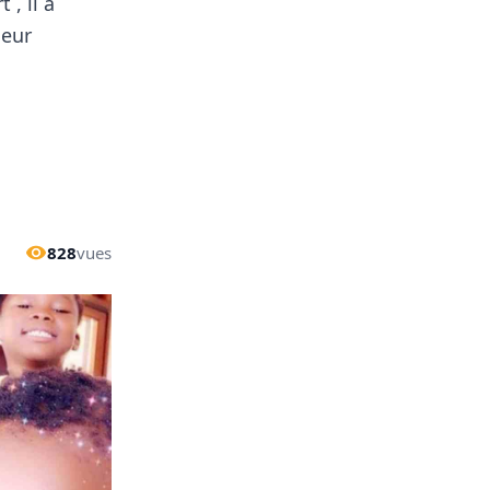
 , il a
leur
828
vues