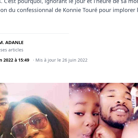
C’est pourquoi, ignorant le jour et l’heure de sa mort
asion du confessionnal de Konnie Touré pour implorer 
M. ADANLE
 ses articles
in 2022
à
15:49
·
Mis à jour le
26 juin 2022