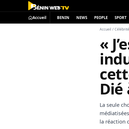
Accueil
BENIN
NEWS
PEOPLE
SPORT
Accueil
/
Célébrit
« J’
ind
cet
Dié 
La seule ch
médiatisées
la réaction 