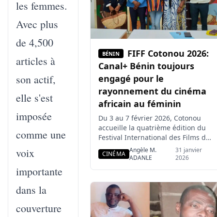
les femmes.
Avec plus
de 4,500
FIFF Cotonou 2026:
BÉNIN
articles à
Canal+ Bénin toujours
son actif,
engagé pour le
rayonnement du cinéma
elle s'est
africain au féminin
imposée
Du 3 au 7 février 2026, Cotonou
accueille la quatrième édition du
comme une
Festival International des Films de
Femmes (FIFF COTONOU), un
voix
Angèle M.
31 janvier
CINÉMA
rendez-vous biennal dédié à la
ADANLE
2026
promotion du cinéma africain
importante
porté par les femmes. Soutenu
depuis sa création par CANAL+
dans la
Bénin, l’événement confirme son
ambition de faire du Bénin un
couverture
carrefour du cinéma féminin