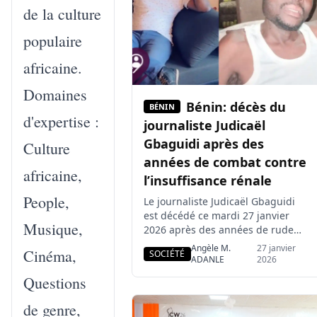
de la culture
africain […]
populaire
africaine.
Domaines
Bénin: décès du
BÉNIN
d'expertise :
journaliste Judicaël
Gbaguidi après des
Culture
années de combat contre
africaine,
l’insuffisance rénale
People,
Le journaliste Judicaël Gbaguidi
est décédé ce mardi 27 janvier
Musique,
2026 après des années de rude
combat contre l’insuffisance
Angèle M.
27 janvier
Cinéma,
SOCIÉTÉ
rénale. Sa mort a été annoncée
ADANLE
2026
par une proche Valerie Gbaguidi
Questions
sur ses réseaux sociaux. Judicaël
Gbaguidi n’est plus. Le journaliste
de genre,
est décédé après des années de