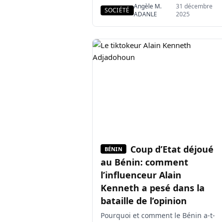
l’utilisation des pétards, en
Angèle M.
31 décembre
SOCIÉTÉ
s’appuyant sur le décret n°2022-
ADANLE
2025
301 du 25 mai 2022 relatif à la
réglementation des nuisances
sonores. Selon son porte-parole, le
commissaire Éric Yérima, cette
mesure vise à préserver la
sécurité, éviter la confusion […]
Coup d’Etat déjoué
BÉNIN
au Bénin: comment
l’influenceur Alain
Kenneth a pesé dans la
bataille de l’opinion
Pourquoi et comment le Bénin a-t-