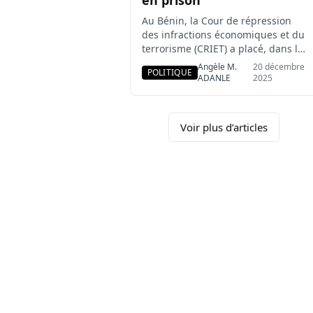
en prison
Au Bénin, la Cour de répression
des infractions économiques et du
terrorisme (CRIET) a placé, dans la
nuit du vendredi 19 au samedi 20
Angèle M.
20 décembre
POLITIQUE
décembre 2025, Candide Azannaï
ADANLE
2025
sous mandat de dépôt. La décision
est tombée peu après 1 heure du
matin. Après plusieurs heures
Voir plus d’articles
d’audition, la CRIET a ordonné le
placement sous mandat de […]