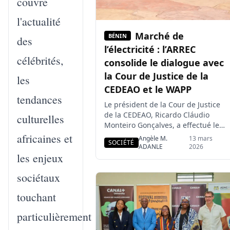
couvre
l'actualité
Marché de
BÉNIN
des
l’électricité : l’ARREC
célébrités,
consolide le dialogue avec
la Cour de Justice de la
les
CEDEAO et le WAPP
tendances
Le président de la Cour de Justice
de la CEDEAO, Ricardo Cláudio
culturelles
Monteiro Gonçalves, a effectué le
lundi 9 mars 2026 une visite de
africaines et
Angèle M.
13 mars
SOCIÉTÉ
travail au siège du West African
ADANLE
2026
les enjeux
Power Pool (WAPP) au Bénin.
Organisée par l’Autorité de
sociétaux
Régulation Régionale du secteur
de l’Électricité de la CEDEAO
touchant
(ARREC), cette rencontre visait à
renforcer la […]
particulièrement