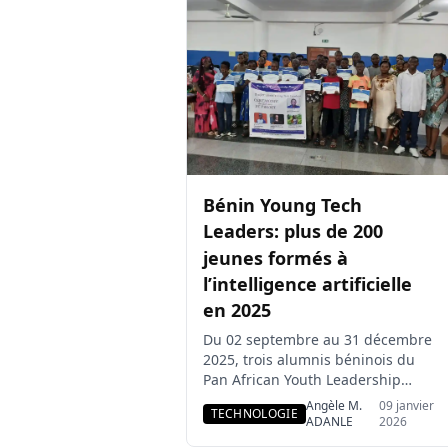
candidat à la présidentielle de
2026. C’est Angelo Wadaï,
président du mouvement
Convergences Romuald Wadagni
2026 qui a […]
Bénin Young Tech
Leaders: plus de 200
jeunes formés à
l’intelligence artificielle
en 2025
Du 02 septembre au 31 décembre
2025, trois alumnis béninois du
Pan African Youth Leadership
Program (PAYLP) ont lancé à
Angèle M.
09 janvier
TECHNOLOGIE
Tankpè un projet de formation
ADANLE
2026
innovant à l’intelligence artificielle