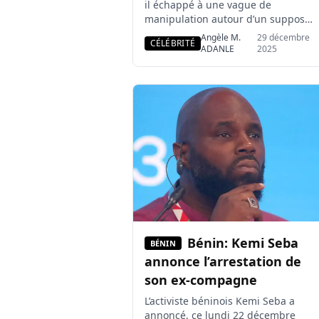
il échappé à une vague de
manipulation autour d’un supposé
coup d’État le 7 décembre ? Dans
Angèle M.
29 décembre
CÉLÉBRITÉ
un entretien accordé à ESAE TV, le
ADANLE
2025
pasteur et influenceur ivoirien
Camille Makosso révèle le rôle
central joué par le tiktokeur
béninois Alain Kenneth
Adjadohoun dans la stabilisation
de l’opinion publique à travers […]
Bénin: Kemi Seba
BÉNIN
annonce l’arrestation de
son ex-compagne
L’activiste béninois Kemi Seba a
annoncé, ce lundi 22 décembre