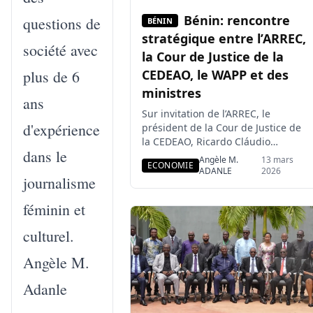
Bénin: rencontre
questions de
BÉNIN
stratégique entre l’ARREC,
société avec
la Cour de Justice de la
plus de 6
CEDEAO, le WAPP et des
ministres
ans
Sur invitation de l’ARREC, le
d'expérience
président de la Cour de Justice de
la CEDEAO, Ricardo Cláudio
dans le
Monteiro Gonçalves, a effectué
Angèle M.
13 mars
ECONOMIE
une visite de travail à Cotonou
ADANLE
2026
journalisme
dans l’après midi du 9 et le 10
mars 2026. Au cours de cette
féminin et
mission, il a rencontré les
représentants de l’Autorité
culturel.
Régionale de Régulation du
Secteur de l’Électricité […]
Angèle M.
Adanle