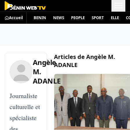
Accueil
BENIN
NEWS
PEOPLE
SPORT
ELLE
C
Articles de
Angèle M.
Angèle
ADANLE
M.
ADANLE
Journaliste
culturelle et
spécialiste
des