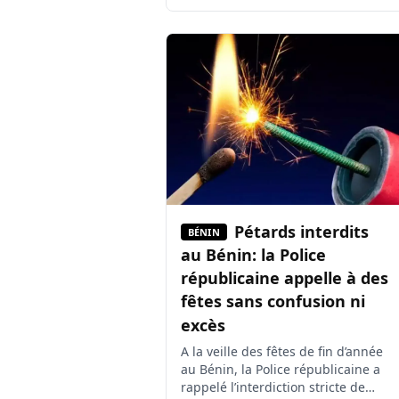
de l’année 2025, dans un contexte
national marqué par des tensions
sécuritaires et politiques. Au cours
de cette déclaration, le leader
religieux a insisté sur la paix, la
[…]
Pétards interdits
BÉNIN
au Bénin: la Police
républicaine appelle à des
fêtes sans confusion ni
excès
A la veille des fêtes de fin d’année
au Bénin, la Police républicaine a
rappelé l’interdiction stricte de