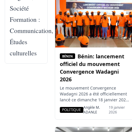
combat contre l’insuffisance
Société
rénale. « Mardi sombre, Notre
frère s’en […]
Formation :
Communication,
Études
culturelles
Bénin: lancement
BÉNIN
officiel du mouvement
Convergence Wadagni
2026
Le mouvement Convergence
Wadagni 2026 a été officiellement
lancé ce dimanche 18 janvier 2026.
Une cérémonie fondatrice au
Angèle M.
19 janvier
POLITIQUE
cours de laquelle, les initiateurs
ADANLE
2026
ont clarifié leur démarche, leur
vision et leur engagement en
faveur de Romuald Wadagni,