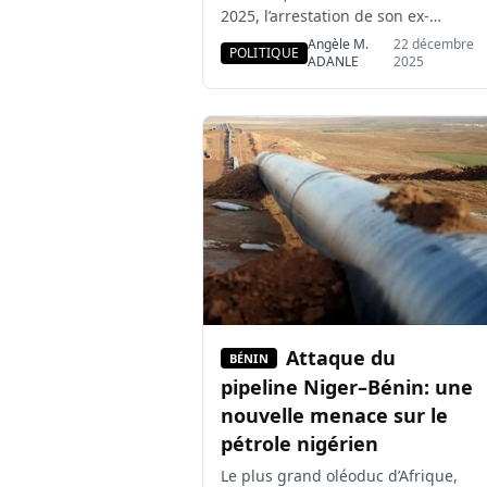
2025, l’arrestation de son ex-
compagne à travers une vidéo
Angèle M.
22 décembre
POLITIQUE
publiée sur sa page Facebook.
ADANLE
2025
Cette interpellation intervient alors
que l’influenceur panafricaniste
est lui-même visé par un mandat
d’arrêt international pour son
soutien présumé à la tentative de
putsch déjouée au Bénin. C’est par
une sortie […]
Attaque du
BÉNIN
pipeline Niger–Bénin: une
nouvelle menace sur le
pétrole nigérien
Le plus grand oléoduc d’Afrique,