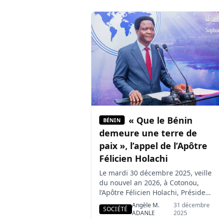
et au leadership, grâce à une
subvention du gouvernement
américain via Meridian
International. Mis en œuvre à
l’école secondaire de Tankpè,
Bénin Young Tech Leaders a […]
« Que le Bénin
BÉNIN
demeure une terre de
paix », l’appel de l’Apôtre
Félicien Holachi
Le mardi 30 décembre 2025, veille
du nouvel an 2026, à Cotonou,
l’Apôtre Félicien Holachi, Président
de l’Église de Pentecôte, a
Angèle M.
31 décembre
SOCIÉTÉ
présenté l’état de l’Église au titre
ADANLE
2025