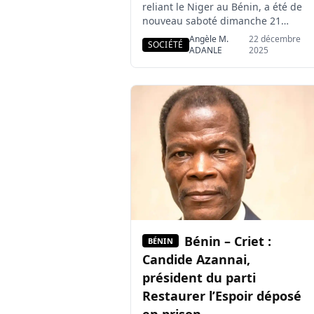
reliant le Niger au Bénin, a été de
nouveau saboté dimanche 21
décembre 2025 par des rebelles
Angèle M.
22 décembre
SOCIÉTÉ
opposés à la junte au pouvoir à
ADANLE
2025
Niamey. Cette attaque,
revendiquée par le MPLJ, menace
directement les recettes
pétrolières du Niger et fait planer
le risque de pénuries de
carburant. Un nouveau coup […]
Bénin – Criet :
BÉNIN
Candide Azannai,
président du parti
Restaurer l’Espoir déposé