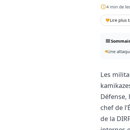
4
min
de le
Lire plus 
Sommai
Une attaqu
Les milita
kamikazes
Défense, 
chef de l’
de la DIR
internes 