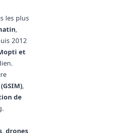
s les plus
matin
,
puis 2012
Mopti et
lien.
tre
 (GSIM)
,
tion de
g.
s, drones