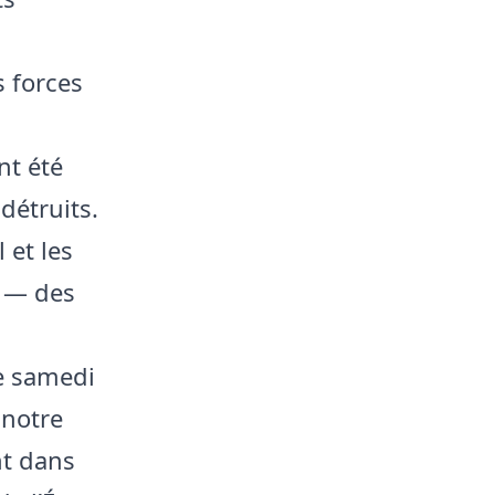
s forces
nt été
détruits.
 et les
s — des
le samedi
 notre
nt dans