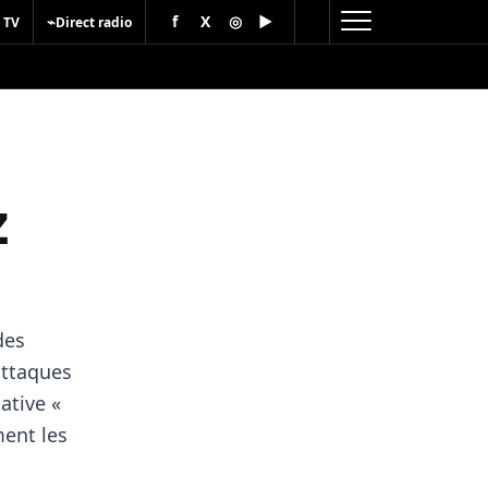
f
X
◎
▶
⌁
 TV
Direct radio
z
des
attaques
tative «
ment les