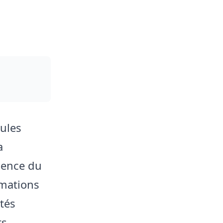
cules
a
idence du
rmations
tés
ts