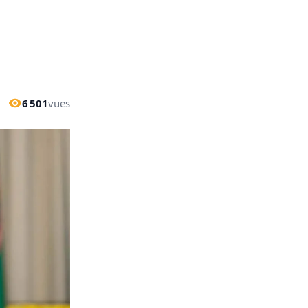
6 501
vues