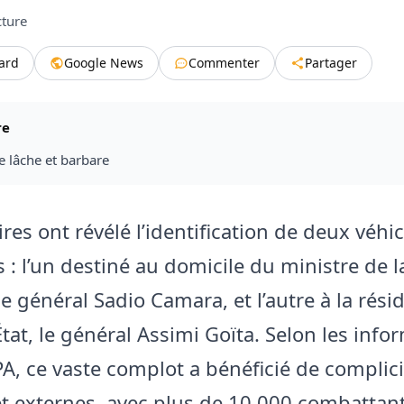
cture
tard
Google News
Commenter
Partager
re
e lâche et barbare
ires ont révélé l’identification de deux véhi
 : l’un destiné au domicile du ministre de l
le général
Sadio Camara
, et l’autre à la rés
État, le général
Assimi Goïta
. Selon les info
PA, ce vaste complot a bénéficié de complici
et externes, avec plus de 10 000 combattan