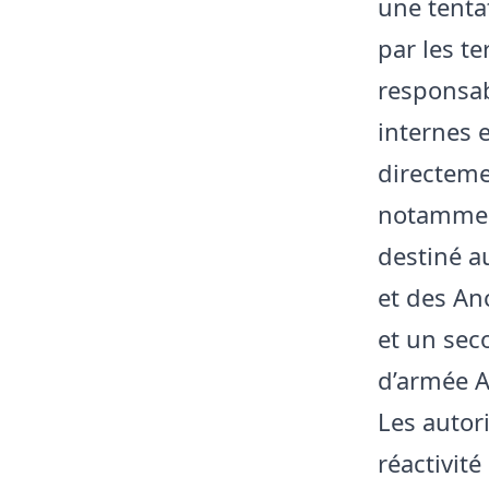
une tentat
par les te
responsabl
internes e
directeme
notamment
destiné a
et des An
et un seco
d’armée A
Les autor
réactivit