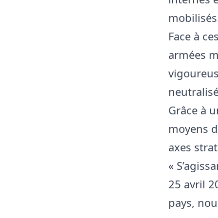
mobilisés
Face à ces
armées ma
vigoureus
neutralisé
Grâce à un
moyens de
axes stra
« S’agiss
25 avril 
pays, nou