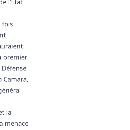
e l’État
 fois
nt
auraient
n premier
a Défense
io Camara,
 général
t la
 la menace