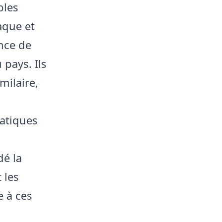
bles
aque et
nce de
 pays. Ils
milaire,
iatiques
dé la
 les
e à ces