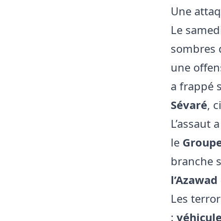
Une attaq
Le samedi
sombres d
une offen
a frappé
Sévaré
, 
L’assaut 
le
Groupe
branche s
l’Azawad 
Les terror
:
véhicul