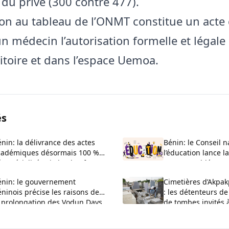
 du privé (300 contre 477).
tion au tableau de l’ONMT constitue un acte
n médecin l’autorisation formelle et légale 
ritoire et dans l’espace Uemoa.
és
nin: la délivrance des actes
Bénin: le Conseil n
cadémiques désormais 100 %
l’éducation lance l
matérialisée via la plateforme
son Assemblée cons
CTIA
Cotonou
énin: le gouvernement
Cimetières d’Akpak
ninois précise les raisons de
: les détenteurs d
a prolongation des Vodun Days
de tombes invités 
027 à Ouidah
jour leurs dossiers