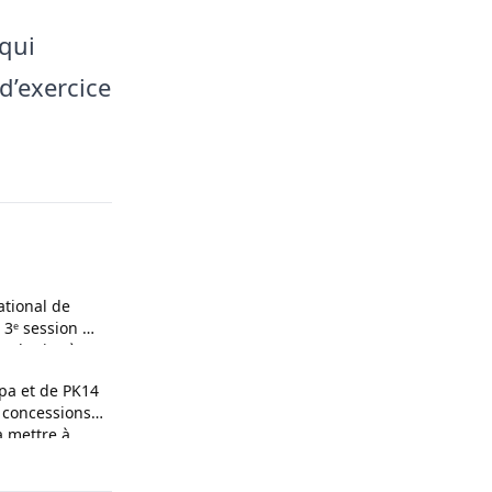
 qui
d’exercice
ational de
a 3ᵉ session de
ultative à
pa et de PK14
e concessions
à mettre à