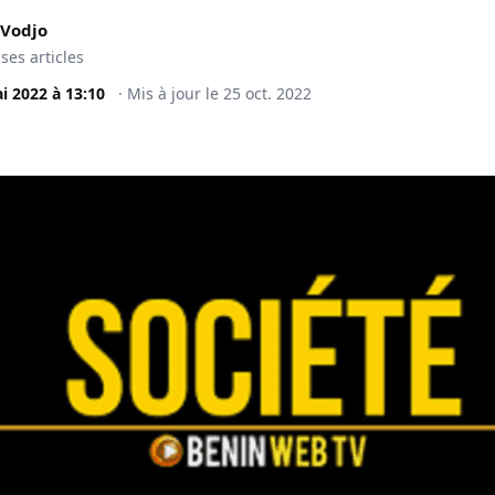
 Vodjo
 ses articles
i 2022
à
13:10
·
Mis à jour le
25 oct. 2022