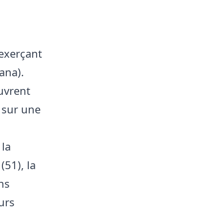
 exerçant
ana).
uvrent
 sur une
 la
(51), la
ins
urs