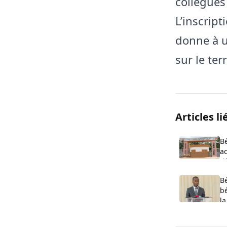
collègues
L’inscrip
donne à u
sur le ter
Articles li
Bé
a
dé
A
B
bé
l
2