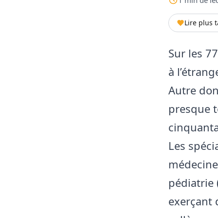
Lire plus 
Sur les 7
à l’étran
Autre don
presque t
cinquanta
Les spéci
médecine 
pédiatrie 
exerçant 