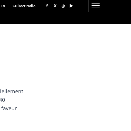
f
X
◎
▶
⌁
 TV
Direct radio
ciellement
740
 faveur