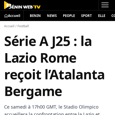
Accueil
BENIN
NEWS
PEOPLE
SPORT
ELLE
C
Accueil
/
Football
Série A J25 : la
Lazio Rome
reçoit l’Atalanta
Bergame
Ce samedi à 17h00 GMT, le Stadio Olimpico
accueillera la confrontation entre la Lazio et