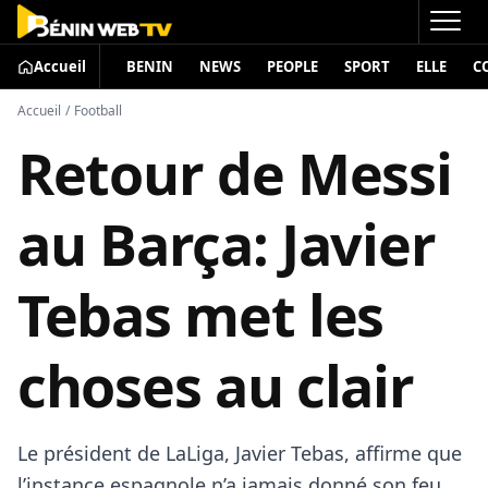
Accueil
BENIN
NEWS
PEOPLE
SPORT
ELLE
C
Accueil
/
Football
Retour de Messi
au Barça: Javier
Tebas met les
choses au clair
Le président de LaLiga, Javier Tebas, affirme que
l’instance espagnole n’a jamais donné son feu