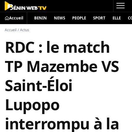
Accueil
BENIN
NEWS
PEOPLE
SPORT
ELLE
C
Accueil
/
Actus
RDC : le match
TP Mazembe VS
Saint-Éloi
Lupopo
interrompu à la