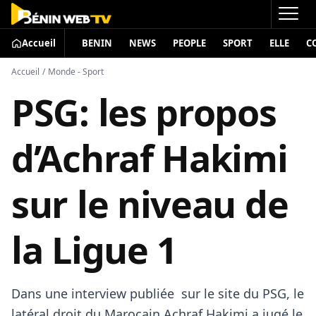
Accueil
BENIN
NEWS
PEOPLE
SPORT
ELLE
C
Accueil
/
Monde - Sport
PSG: les propos
d’Achraf Hakimi
sur le niveau de
la Ligue 1
Dans une interview publiée sur le site du PSG, le
latéral droit du Marocain Achraf Hakimi a jugé le