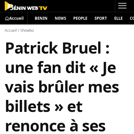
Accueil
BENIN
NEWS
PEOPLE
SPORT
ELLE
C
Accueil
/
Showbiz
Patrick Bruel :
une fan dit « Je
vais brûler mes
billets » et
renonce à ses