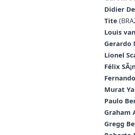
Didier D
Tite
(BRAZ
Louis va
Gerardo 
Lionel Sc
Félix SÃ¡
Fernando
Murat Y
Paulo Be
Graham 
Gregg Be