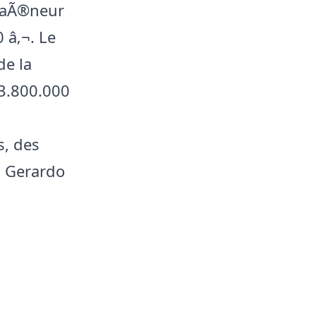
traÃ®neur
 â‚¬. Le
de la
3.800.000
s, des
, Gerardo