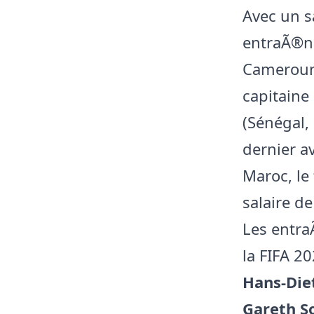
Avec un s
entraÃ®ne
Cameroun 
capitaine
(Sénégal, 
dernier a
Maroc, le
salaire d
Les entra
la FIFA 2
Hans-Diet
Gareth S