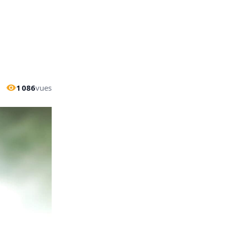
1 086
vues