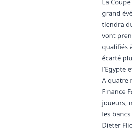
La Coupe 
grand évé
tiendra d
vont pren
qualifiés 
écarté pl
l’Egypte e
A quatre 
Finance F
joueurs, 
les bancs
Dieter Fl