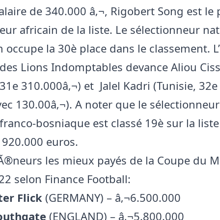
alaire de 340.000 â‚¬, Rigobert Song est le
ur africain de la liste. Le sélectionneur na
occupe la 30è place dans le classement. L
 des Lions Indomptables devance Aliou Cis
31e 310.000â‚¬) et Jalel Kadri (Tunisie, 32e
vec 130.00â‚¬). A noter que le sélectionneu
 franco-bosniaque est classé 19è sur la list
e 920.000 euros.
Ã®neurs les mieux payés de la Coupe du 
022 selon Finance Football:
er Flick
(GERMANY) – â‚¬6.500.000
outhgate
(ENGLAND) – â‚¬5.800.000