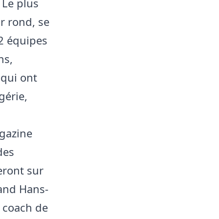
 Le plus
r rond, se
2 équipes
ns,
 qui ont
gérie,
agazine
des
eront sur
mand Hans-
e coach de