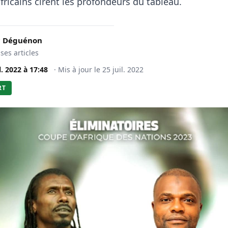
fricains cirent les profondeurs du tableau.
c Déguénon
 ses articles
l. 2022
à
17:48
·
Mis à jour le
25 juil. 2022
RT