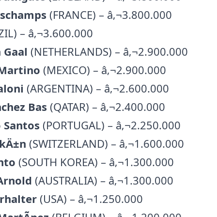
eschamps
(FRANCE) – â‚¬3.800.000
IL) – â‚¬3.600.000
n Gaal
(NETHERLANDS) – â‚¬2.900.000
Martino
(MEXICO) – â‚¬2.900.000
aloni
(ARGENTINA) – â‚¬2.600.000
nchez Bas
(QATAR) – â‚¬2.400.000
 Santos
(PORTUGAL) – â‚¬2.250.000
akÄ±n
(SWITZERLAND) – â‚¬1.600.000
nto
(SOUTH KOREA) – â‚¬1.300.000
Arnold
(AUSTRALIA) – â‚¬1.300.000
rhalter
(USA) – â‚¬1.250.000