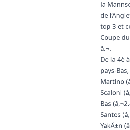
la Mannsc
de l’Angle
top 3 et 
Coupe du 
â‚¬.
De la 4è à
pays-Bas,
Martino (â
Scaloni (â
Bas (â‚¬2
Santos (â
YakÄ±n (â