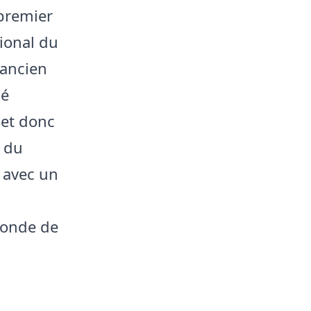
 premier
tional du
’ancien
sé
 et donc
r du
e avec un
Monde de