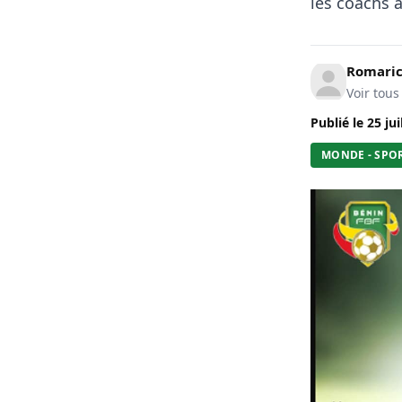
les coachs a
Romari
Voir tous
Publié le
25 jui
MONDE - SPO