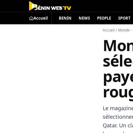
Accueil
BENIN
NEWS
PEOPLE
SPORT
Accueil
/
Monde - 
Mond
sél
payé
rou
Le magazine
sélectionne
Qatar. Un c