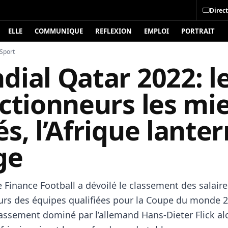
Direct
ELLE
COMMUNIQUE
REFLEXION
EMPLOI
PORTRAIT
Sport
ial Qatar 2022: l
ectionneurs les mi
s, l’Afrique lante
ge
 Finance Football a dévoilé le classement des salair
urs des équipes qualifiées pour la Coupe du monde 
lassement dominé par l’allemand Hans-Dieter Flick al