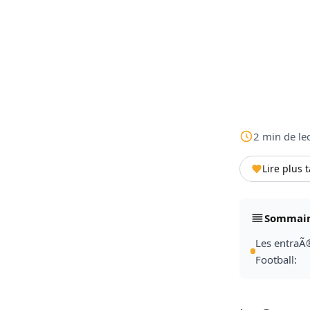
2
min
de le
Lire plus 
Sommai
Les entraÃ
Football: