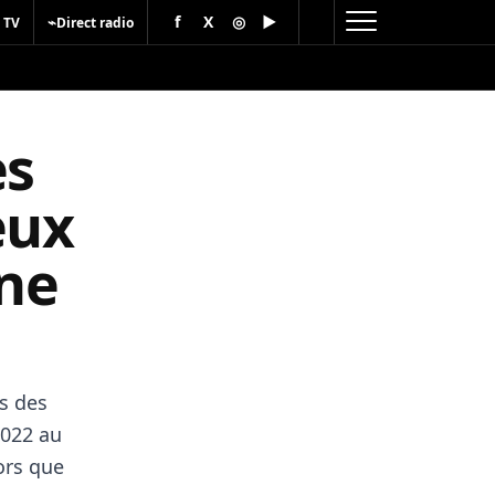
f
X
◎
▶
⌁
 TV
Direct radio
es
eux
rne
es des
2022 au
ors que