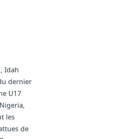
, Idah
du dernier
ine U17
Nigeria,
t les
attues de