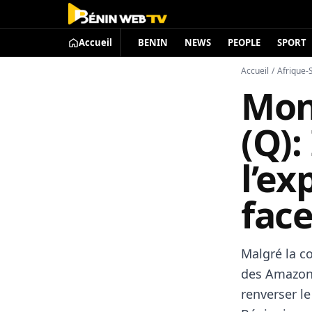
Accueil
BENIN
NEWS
PEOPLE
SPORT
Accueil
/
Afrique-
Mon
(Q):
l’ex
face
Malgré la co
des Amazone
renverser le