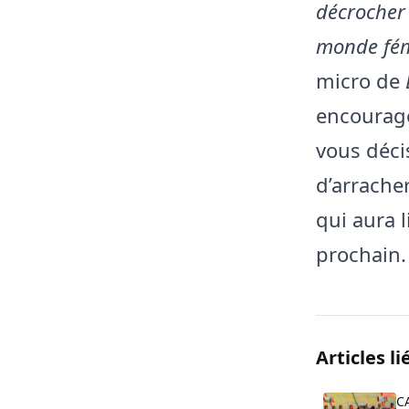
décrocher 
monde fém
micro de
encourage
vous décis
d’arrache
qui aura 
prochain.
Articles li
C