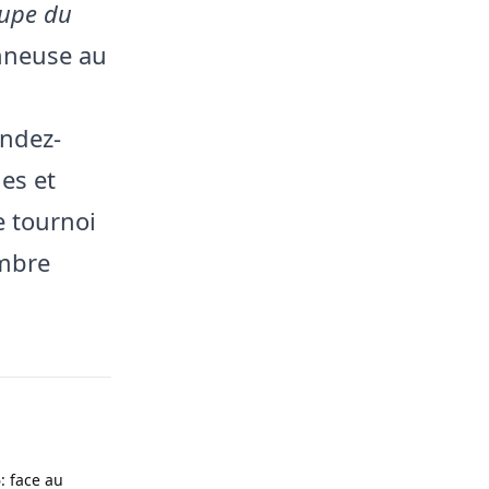
oupe du
onneuse au
endez-
nes et
e tournoi
embre
: face au