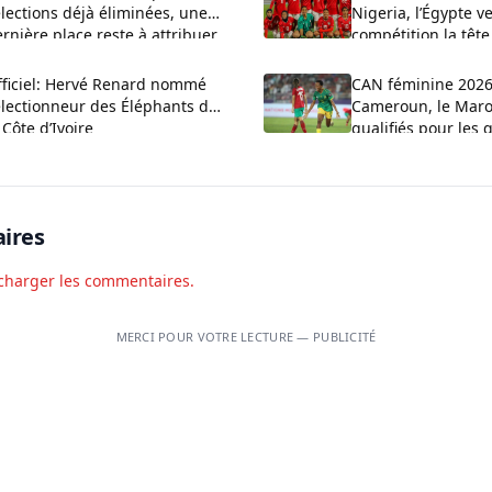
lections déjà éliminées, une
Nigeria, l’Égypte ve
rnière place reste à attribuer
compétition la têt
fficiel: Hervé Renard nommé
CAN féminine 2026:
électionneur des Éléphants de
Cameroun, le Maroc
 Côte d’Ivoire
qualifiés pour les 
finale
ires
charger les commentaires.
MERCI POUR VOTRE LECTURE — PUBLICITÉ