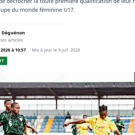
e décrocher la toute première qualification de leur h
oupe du monde féminine U17.
c Déguénon
 ses articles
. 2026
à
10:57
·
Mis à jour le
9 juil. 2026
RT