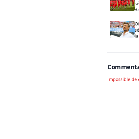
sé
de
O
s
la
Commenta
Impossible de 