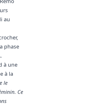
e Remo
eurs
i au
crocher,
la phase
.
d à une
e à la
e le
éminin. Ce
ons