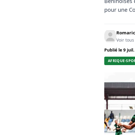
Béninoises d
pour une C
Romari
Voir tous
Publié le
9 juil
AFRIQUE-SPO