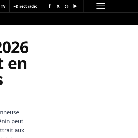
f
X
◎
▶
⌁
 TV
Direct radio
2026
t en
s
ionneuse
énin peut
ttrait aux