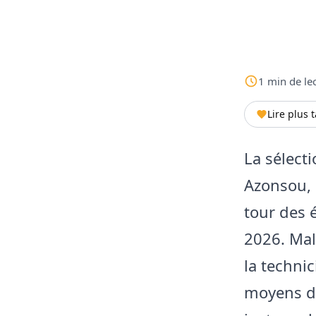
1
min
de le
Lire plus 
La sélect
Azonsou, 
tour des 
2026. Malg
la techni
moyens de