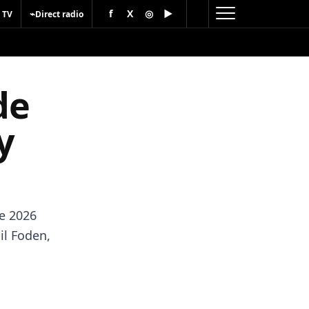
f
X
◎
▶
⌁
 TV
Direct radio
de
y
de 2026
il Foden,