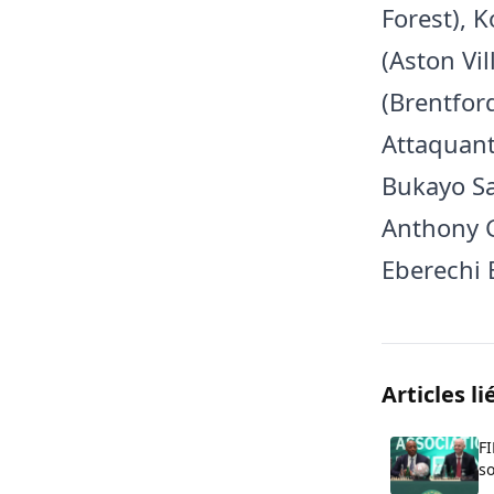
Forest), 
(Aston Vi
(Brentfor
Attaquant
Bukayo Sa
Anthony G
Eberechi E
Articles li
FI
so