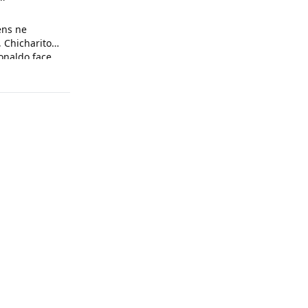
ens ne
 Chicharito
onaldo face
son arrogance