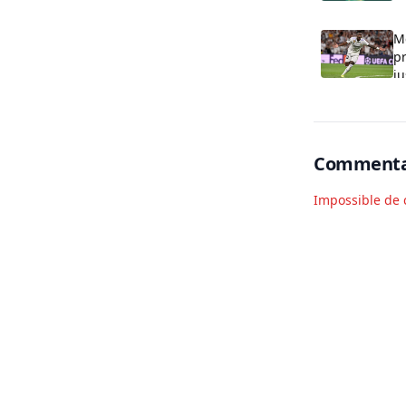
Me
p
j
Commenta
Impossible de 