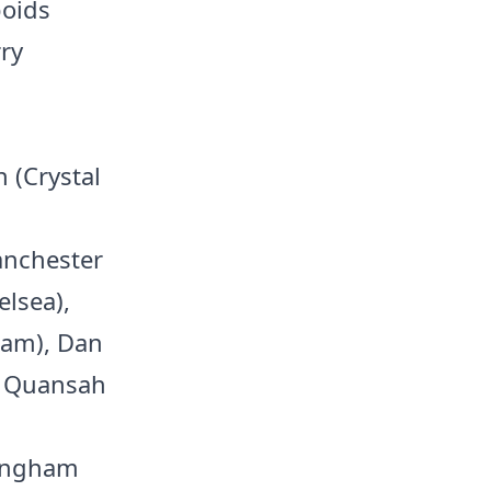
poids
rry
 (Crystal
Manchester
elsea),
ham), Dan
ll Quansah
tingham