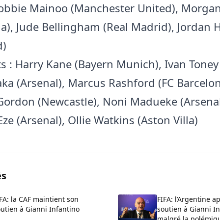
Kobbie Mainoo (Manchester United), Morga
lla), Jude Bellingham (Real Madrid), Jordan
d)
s : Harry Kane (Bayern Munich), Ivan Toney (
ka (Arsenal), Marcus Rashford (FC Barcelon
ordon (Newcastle), Noni Madueke (Arsenal
ze (Arsenal), Ollie Watkins (Aston Villa)
és
FA: la CAF maintient son
FIFA: l’Argentine a
utien à Gianni Infantino
soutien à Gianni I
malgré la polémiq