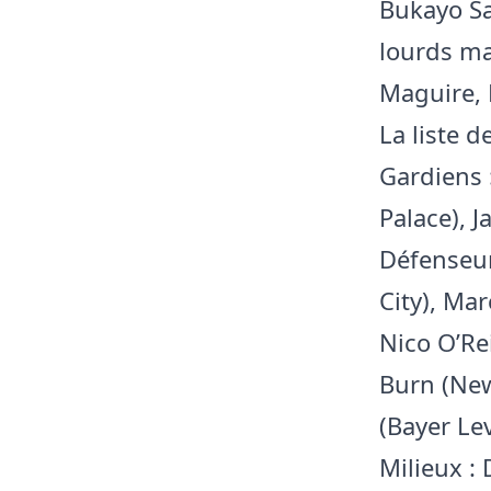
Bukayo Sa
lourds ma
Maguire, 
La liste de
Gardiens 
Palace), 
Défenseur
City), Ma
Nico O’Re
Burn (New
(Bayer Le
Milieux :