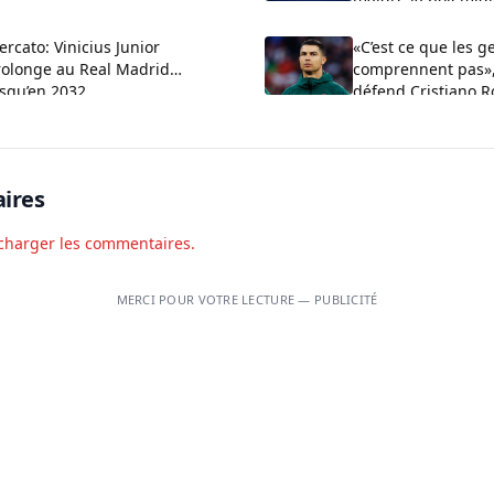
rcato: Vinicius Junior
«C’est ce que les g
rolonge au Real Madrid
comprennent pas»,
usqu’en 2032
défend Cristiano R
aux critiques sur 
ires
charger les commentaires.
MERCI POUR VOTRE LECTURE — PUBLICITÉ