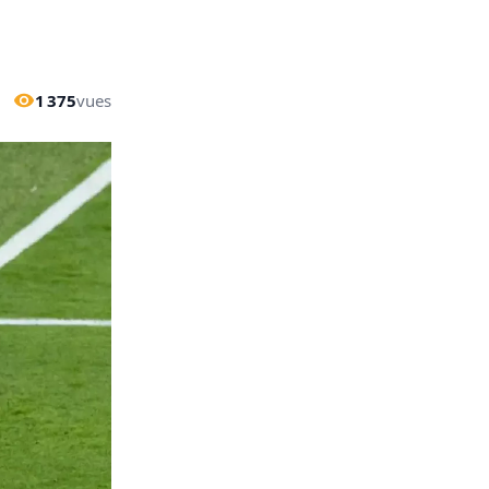
1 375
vues