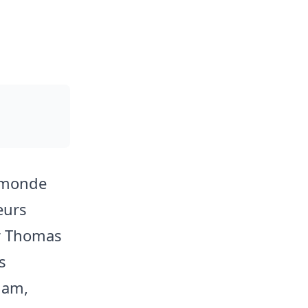
u monde
eurs
ur Thomas
s
ham,