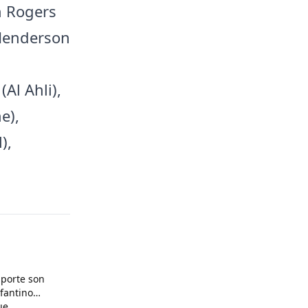
n Rogers
 Henderson
Al Ahli),
e),
),
pporte son
nfantino
ue