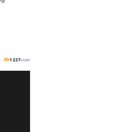
me
1 227
vues