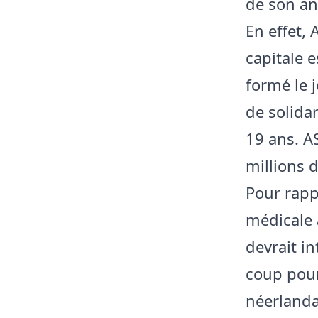
de son an
En effet,
capitale 
formé le 
de solidar
19 ans. A
millions d
Pour rappe
médicale a
devrait i
coup pour
néerlanda