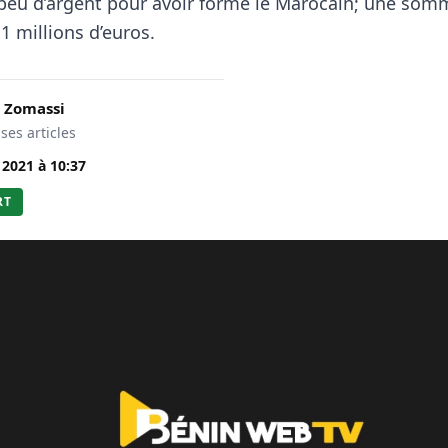
peu d’argent pour avoir formé le Marocain; une som
1 millions d’euros.
 Zomassi
 ses articles
. 2021
à
10:37
RT