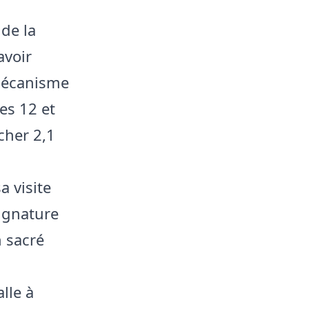
 de la
avoir
 mécanisme
es 12 et
cher 2,1
a visite
signature
n sacré
lle à