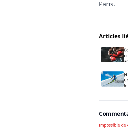
Paris.
Articles li
E
o
ap
C
o
Je
u
le
Commenta
Impossible de 