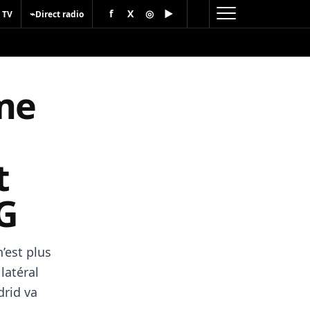
f
X
◎
▶
⌁
 TV
Direct radio
me
l
t
G
’est plus
latéral
drid va