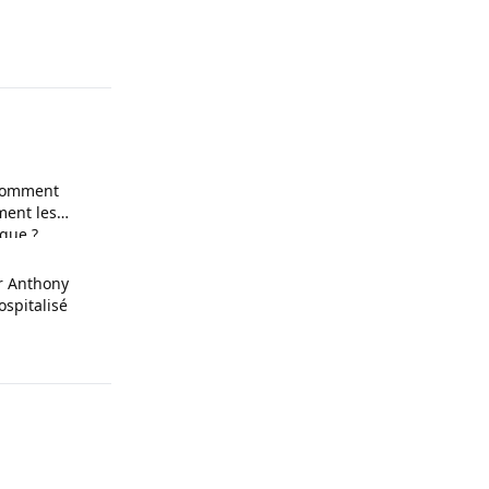
 comment
ment les
ique ?
r Anthony
ospitalisé