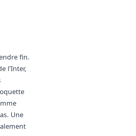
endre fin.
 l’Inter,
s
coquette
somme
ias. Une
également