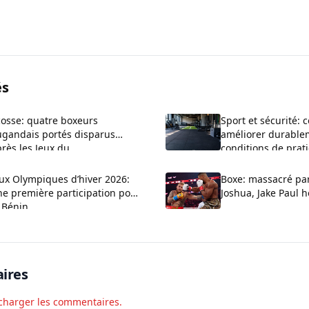
és
cosse: quatre boxeurs
Sport et sécurité:
ugandais portés disparus
améliorer durable
rès les Jeux du
conditions de prat
ommonwealth, une enquête
uverte
ux Olympiques d’hiver 2026:
Boxe: massacré pa
ne première participation pour
Joshua, Jake Paul h
 Bénin
ires
charger les commentaires.