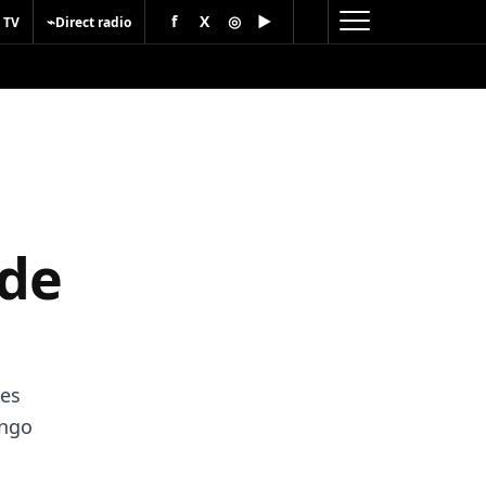
f
X
◎
▶
⌁
 TV
Direct radio
 de
des
ongo