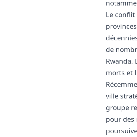
notamment
Le conflit
provinces
décennies
de nombre
Rwanda. L
morts et 
Récemment,
ville str
groupe re
pour des 
poursuiven