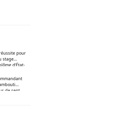
réussite pour
u stage
plôme d’État-
 commandant
Bambouti
us de sept