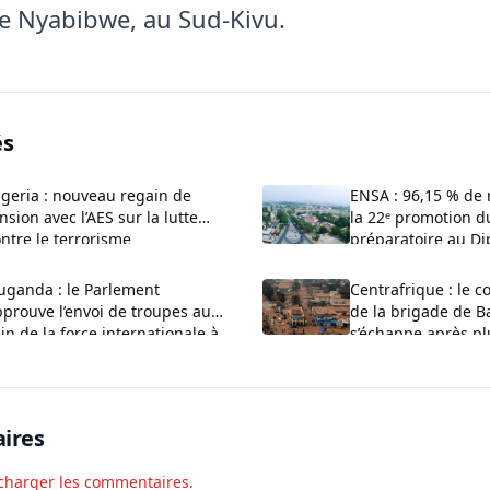
e Nyabibwe, au Sud-Kivu.
és
geria : nouveau regain de
ENSA : 96,15 % de 
nsion avec l’AES sur la lutte
la 22ᵉ promotion d
ntre le terrorisme
préparatoire au Di
Major
uganda : le Parlement
Centrafrique : le
prouve l’envoi de troupes au
de la brigade de 
in de la force internationale à
s’échappe après pl
aza
mois de captivité
ires
charger les commentaires.