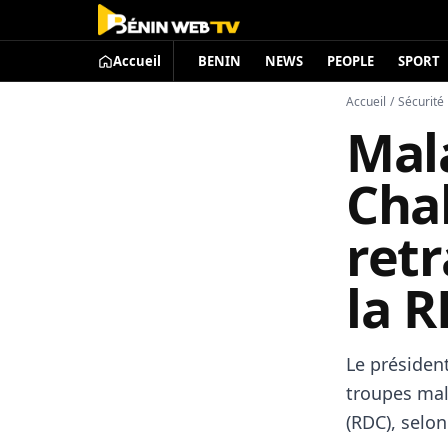
Accueil
BENIN
NEWS
PEOPLE
SPORT
Accueil
/
Sécurité
Mala
Cha
retr
la 
Le présiden
troupes mal
(RDC), selo