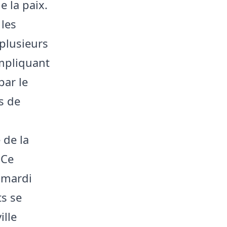
 la paix.
 les
plusieurs
impliquant
ar le
s de
 de la
 Ce
 mardi
ts se
ille