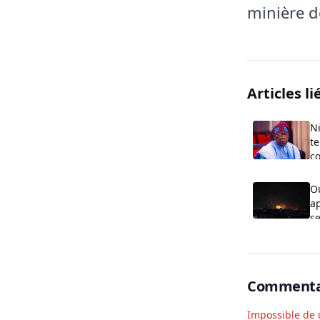
minière d
Articles li
Ni
te
co
O
ap
se
G
Commenta
Impossible de 