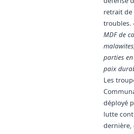
défense d
retrait de
troubles.
MDF de com
malawites,
parties en 
paix dura
Les troup
Communaut
déployé p
lutte con
dernière,