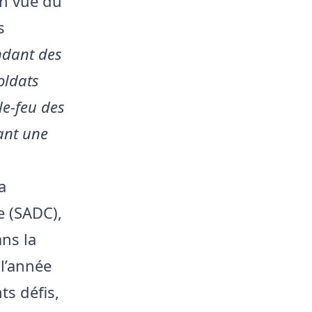
en vue du
s
ndant des
oldats
le-feu des
sant une
a
 (SADC),
ns la
 l’année
ts défis,