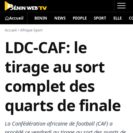
Accueil
BENIN
NEWS
PEOPLE
SPORT
ELLE
C
Accueil
/
Afrique-Sport
LDC-CAF: le
tirage au sort
complet des
quarts de finale
La Confédération africaine de football (CAF) a
procédé ce vendredi au tirage au sort des quarts de