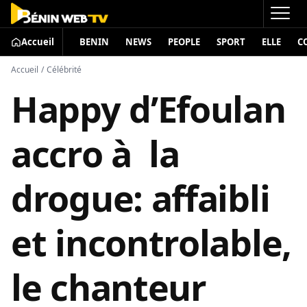
Accueil
BENIN
NEWS
PEOPLE
SPORT
ELLE
C
Accueil
/
Célébrité
Happy d’Efoulan
accro à la
drogue: affaibli
et incontrolable,
le chanteur