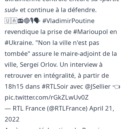
sud»
et continue à la défendre.
🇺🇦📻🔴🎙🗣️
#VladimirPoutine
revendique la prise de
#Marioupol
en
#Ukraine
. "Non la ville n'est pas
tombée" assure le maire-adjoint de la
ville, Sergeï Orlov. Un interview à
retrouver en intégralité, à partir de
18h15 dans
#RTLSoir
avec
@JSellier
👈
pic.twitter.com/rGkZLwUv0Z
— RTL France (@RTLFrance)
April 21,
2022