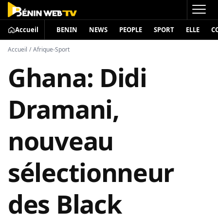
Accueil
BENIN
NEWS
PEOPLE
SPORT
ELLE
C
Accueil
/
Afrique-Sport
Ghana: Didi
Dramani,
nouveau
sélectionneur
des Black