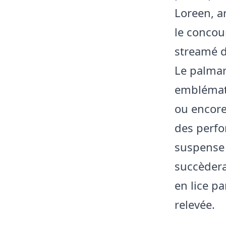
Loreen, a
le concou
streamé da
Le palmar
emblémat
ou encore
des perfo
suspense r
succèdera
en lice p
relevée.