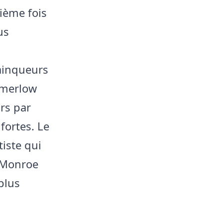
ième fois
us
ainqueurs
lmerlow
rs par
fortes. Le
tiste qui
 Monroe
plus