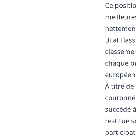
Ce positi
meilleure
nettement
Bilal Hass
classemen
chaque pr
européen 
À titre de
couronné 
succédé à
restitué 
participat