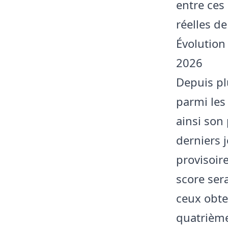
entre ces
réelles d
Évolution
2026
Depuis pl
parmi les
ainsi son 
derniers 
provisoir
score sera
ceux obte
quatrième