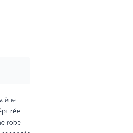
scène
épurée
ne robe