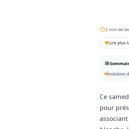
2
min
de le
Lire plus 
Sommai
Évolution 
Ce samedi
pour prés
associant