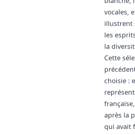
blanche, 
vocales, 
illustren
les esprit
la diversi
Cette séle
précédent
choisie : 
représent
française
après la 
qui avait