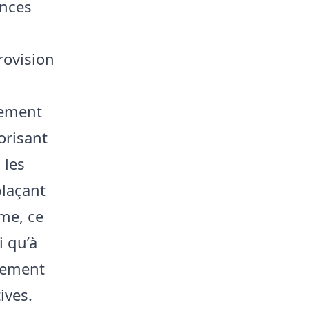
ances
rovision
rement
orisant
 les
plaçant
me, ce
i qu’à
ivement
ives.