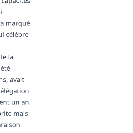
 capacités
i
e a marqué
ui célèbre
le la
 été
ns, avait
délégation
ient un an
rite mais
araison