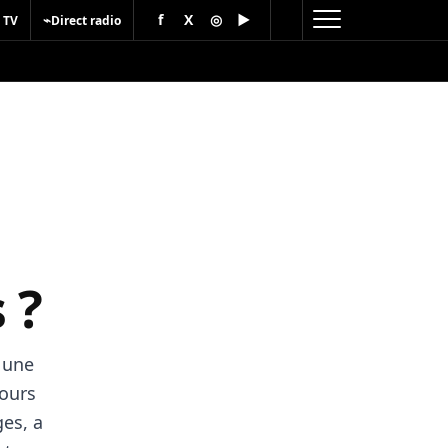
f
X
◎
▶
⌁
 TV
Direct radio
 ?
 une
cours
ges, a