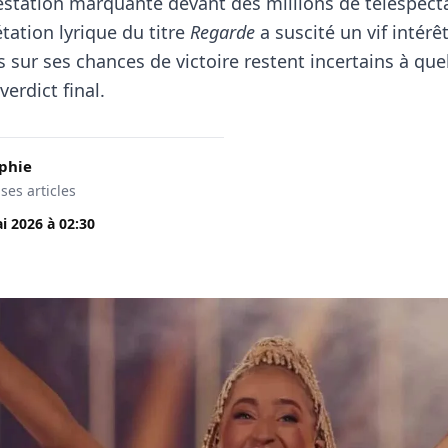
restation marquante devant des millions de téléspect
tation lyrique du titre
Regarde
a suscité un vif intérêt
s sur ses chances de victoire restent incertains à qu
erdict final.
phie
 ses articles
i 2026
à
02:30