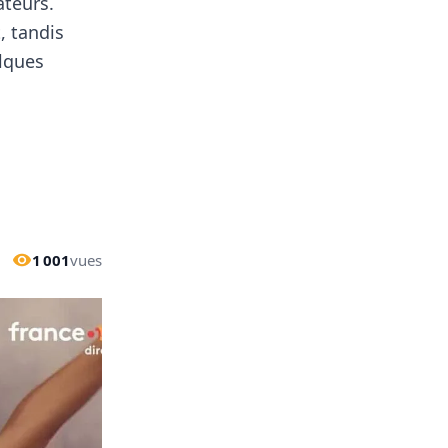
ateurs.
, tandis
elques
1 001
vues