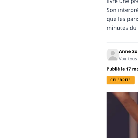
livré une p
Son interpré
que les pari
minutes du v
Anne So
Voir tous
Publié le
17 ma
CÉLÉBRITÉ