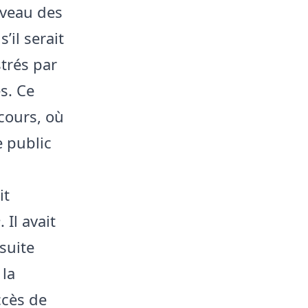
iveau des
il serait
trés par
s. Ce
cours, où
 public
it
e
. Il avait
suite
 la
ccès de