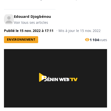
Edouard Djogbénou
Voir tous ses articles
Publié le
15 nov. 2022
à
17:11
·
Mis à jour le
15 nov. 2022
1 104
vues
ENVIRONNEMENT