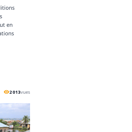
itions
es
out en
ations
2 013
vues