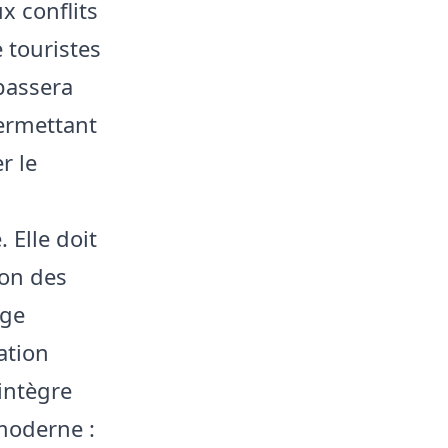
x conflits
 touristes
 passera
ermettant
r le
 Elle doit
ion des
age
ation
intègre
moderne :