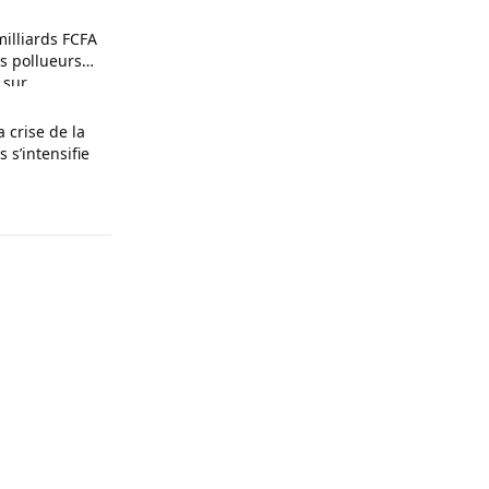
milliards FCFA
s pollueurs
 sur
a crise de la
 s’intensifie