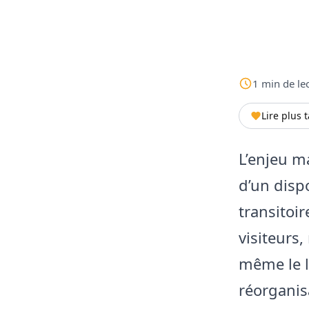
1
min
de le
Lire plus 
L’enjeu m
d’un dispo
transitoir
visiteurs,
même le l
réorganis