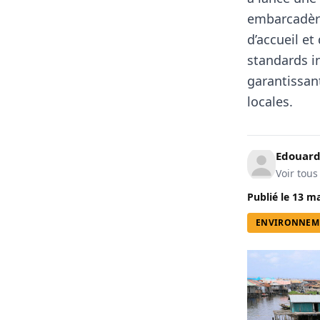
embarcadère
d’accueil et
standards in
garantissant
locales.
Edouard
Voir tous
Publié le
13 ma
ENVIRONNEM