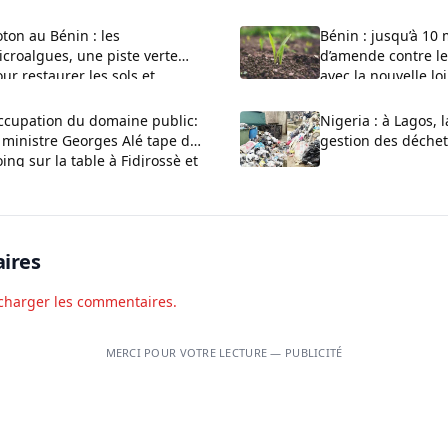
ton au Bénin : les
Bénin : jusqu’à 10 
croalgues, une piste verte
d’amende contre le
ur restaurer les sols et
avec la nouvelle loi
méliorer les rendements
l’environnement
ccupation du domaine public:
Nigeria : à Lagos, l
 ministre Georges Alé tape du
gestion des déchets
ing sur la table à Fidjrossè et
ogbin
ires
charger les commentaires.
MERCI POUR VOTRE LECTURE — PUBLICITÉ