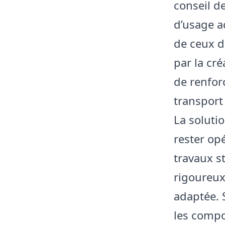
conseil d
d’usage a
de ceux d
par la cr
de renforc
transport 
La solutio
rester op
travaux s
rigoureux
adaptée. 
les compo