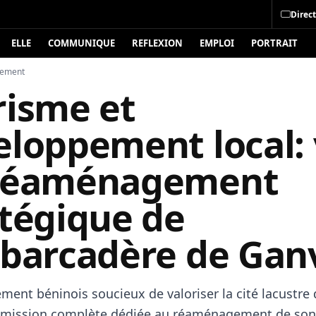
Direct
ELLE
COMMUNIQUE
REFLEXION
EMPLOI
PORTRAIT
nement
risme et
eloppement local: 
réaménagement
atégique de
mbarcadère de Gan
ment béninois soucieux de valoriser la cité lacustre
e mission complète dédiée au réaménagement de son