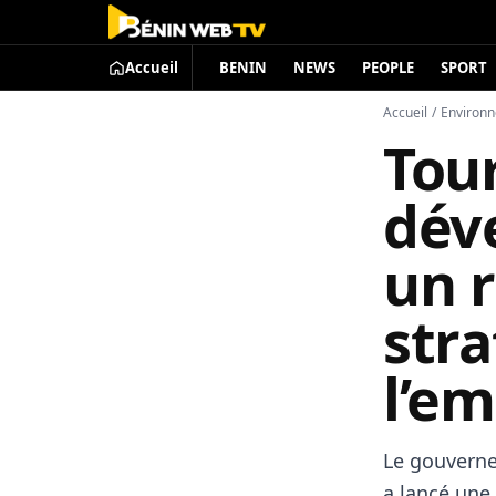
Accueil
BENIN
NEWS
PEOPLE
SPORT
Accueil
/
Environ
Tou
dév
un 
str
l’e
Le gouverne
a lancé un