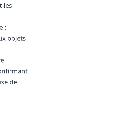
t les
e ;
ux objets
re
confirmant
ise de