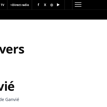
f
X
◎
▶
⌁
 TV
Direct radio
vers
vié
 de Ganvié