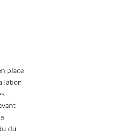
en place
allation
es
 avant
la
ndu du