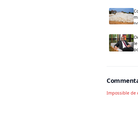
Co
mi
po
a
O
le
po
T
Commenta
Impossible de 