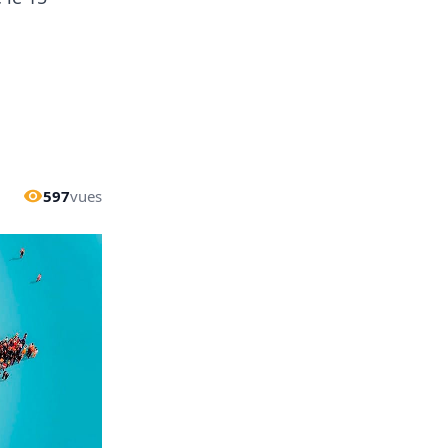
597
vues