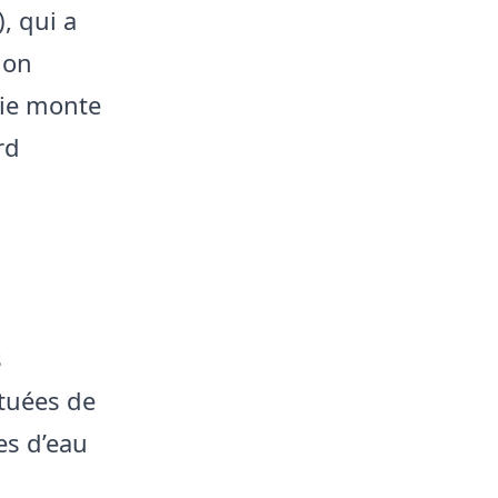
, qui a
ion
sie monte
rd
s
ituées de
es d’eau