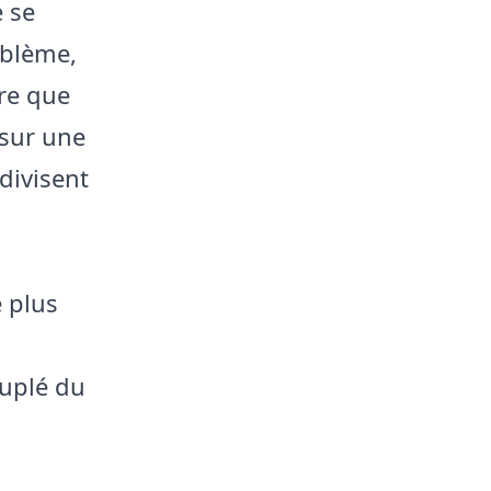
e se
oblème,
ire que
 sur une
 divisent
 plus
uplé du