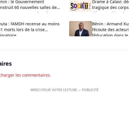
énin : le Gouvernement
Drame à Calavi: dé
nstruit 60 nouvelles salles de
tragique des corps
asse au CEG La Verdure à
décomposition d’u
uèdo
Kansounkpa
euta : l’AMDH recense au moins
Bénin : Armand Ku
1 morts lors de la crise
l’écoute des acteur
igratoire
l’éducation dans le
Couffo
ires
charger les commentaires.
MERCI POUR VOTRE LECTURE — PUBLICITÉ