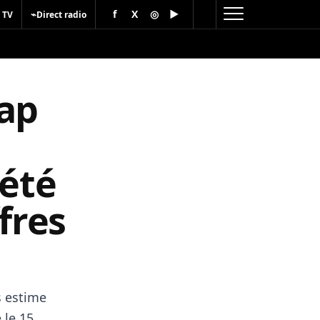
f
X
◎
▶
⌁
 TV
Direct radio
cap
 été
fres
s estime
 le 15