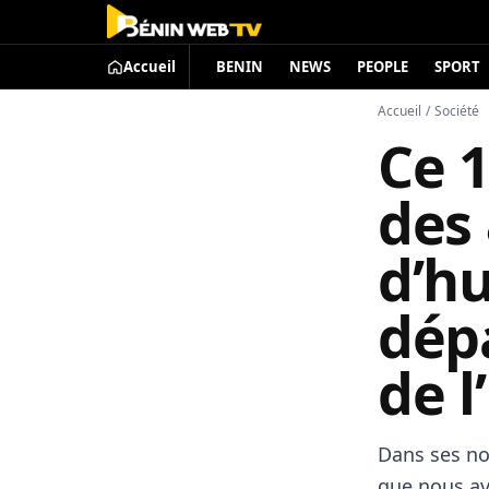
Accueil
BENIN
NEWS
PEOPLE
SPORT
Accueil
/
Société
Ce 
des 
d’hu
dépa
de 
Dans ses no
que nous avo