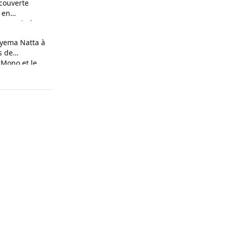
couverte
 en
n couple à
yema Natta à
s de
 Mono et le