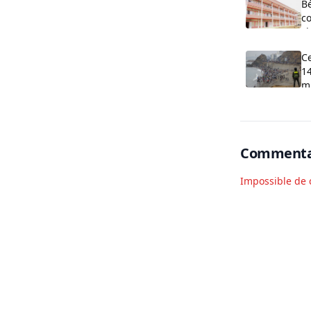
B
co
cl
O
C
14
m
Commenta
Impossible de 