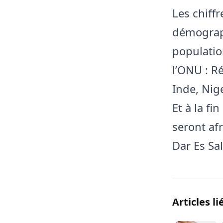
Les chiff
démograph
populatio
l’ONU : R
Inde, Nige
Et à la fi
seront af
Dar Es Sa
Articles li