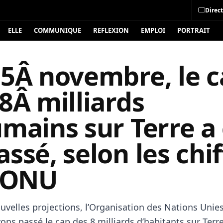
Direct
ELLE
COMMUNIQUE
REFLEXION
EMPLOI
PORTRAIT
15Â novembre, le 
8Â milliards
mains sur Terre a
ssé, selon les chif
l’ONU
uvelles projections, l’Organisation des Nations Unie
ns passé le cap des 8 milliards d’habitants sur Terre