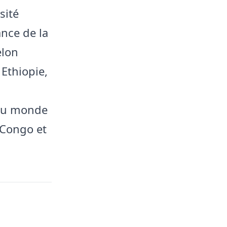
sité
ance de la
elon
Ethiopie,
s au monde
 Congo et