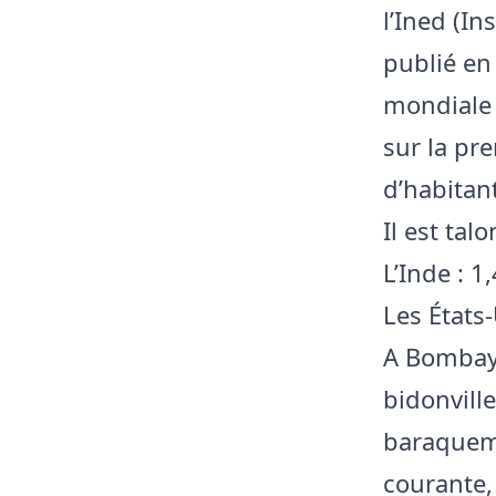
l’Ined (I
publié en
mondiale 
sur la pr
d’habitan
Il est tal
L’Inde : 1
Les États-
A Bombay,
bidonvill
baraqueme
courante, 