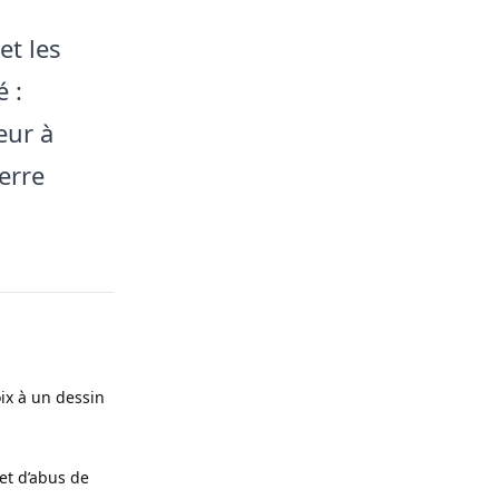
et les
 :
eur à
erre
oix à un dessin
et d’abus de