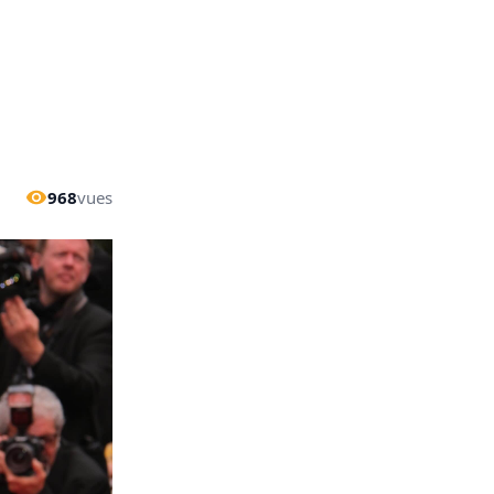
968
vues