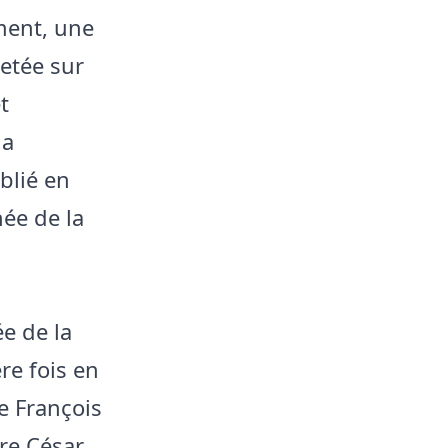
ment, une
jetée sur
t
la
ublié en
ée de la
e de la
re fois en
 François
re César,