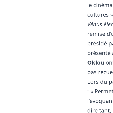
le cinéma
cultures 
Vénus élec
remise d
présidé p
présenté 
Oklou
ont
pas recuei
Lors du p
: « Perme
l’évoqua
dire tant