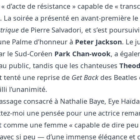
 « d’acte de résistance » capable de « trans
». La soirée a présenté en avant‑première le
trique
de Pierre Salvadori, et s’est poursuivi
’une Palme d’honneur à
Peter Jackson
. Le j
ar le Sud‑Coréen
Park Chan‑wook
, a égal
au public, tandis que les chanteuses
Theod
 tenté une reprise de
Get Back
des Beatles 
lli l’unanimité.
assage consacré à Nathalie Baye, Eye Haïda
ttez‑moi une pensée pour une actrice rema
nt comme une femme « capable de dire peu
, avec si peu — d’une immense élégance et 