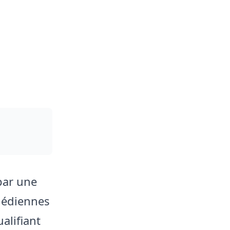
par une
médiennes
alifiant