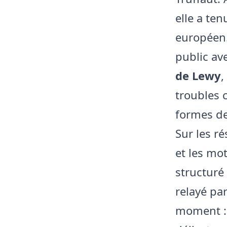
elle a te
européen.
public ave
de Lewy
,
troubles 
formes d
Sur les ré
et les mo
structuré
relayé pa
moment :