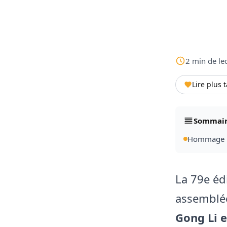
2
min
de le
Lire plus 
Sommai
Hommage pu
La 79e éd
assemblée
Gong Li e