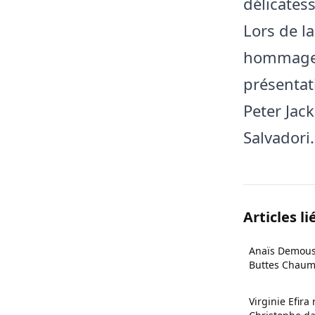
délicatess
Lors de l
hommages 
présentat
Peter Jack
Salvadori.
Articles li
Anaïs Demous
Buttes Chaum
bidet
Virginie Efira