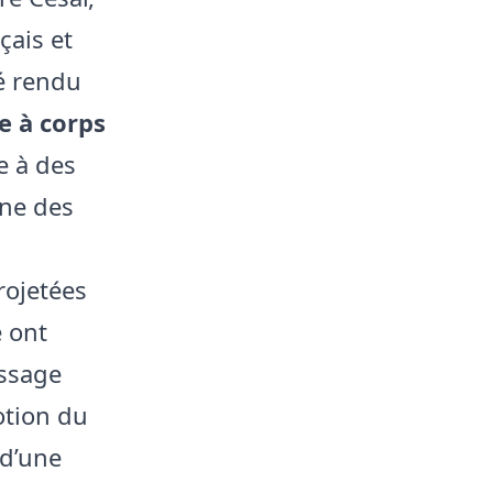
çais et
té rendu
e à corps
e à des
une des
rojetées
 ont
essage
otion du
d’une