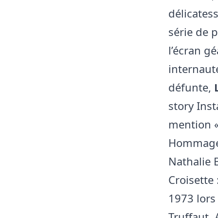
délicates
série de p
l’écran gé
internaute
défunte,
story Ins
mention «
Hommage p
Nathalie 
Croisette 
1973 lors
Truffaut.