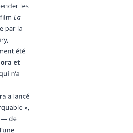
cender les
 film
La
e par la
ury,
ement été
ora et
qui n’a
ra a lancé
rquable »,
 — de
d’une